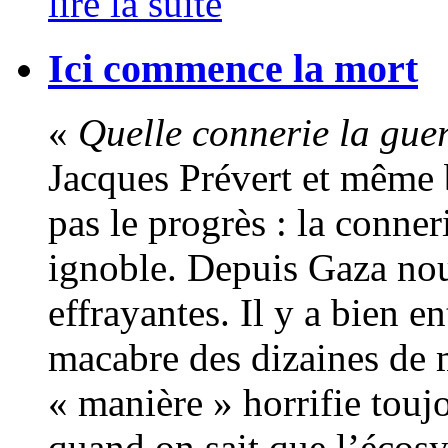
lire la suite
Ici commence la mort
«
Quelle connerie la gue
Jacques Prévert et même 
pas le progrès : la conner
ignoble. Depuis Gaza nou
effrayantes. Il y a bien 
macabre des dizaines de m
« manière » horrifie touj
quand on sait que l’écos