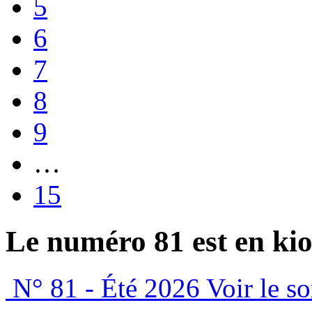
5
6
7
8
9
…
15
Le numéro 81 est en kio
N° 81 - Été 2026
Voir le s