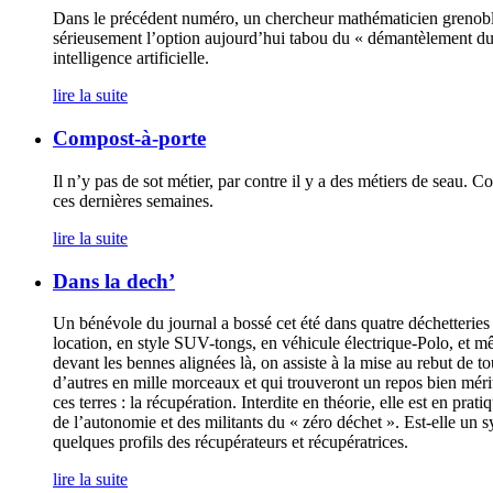
Dans le précédent numéro, un chercheur mathématicien grenoblois 
sérieusement l’option aujourd’hui tabou du « démantèlement du 
intelligence artificielle.
lire la suite
Compost-à-porte
Il n’y pas de sot métier, par contre il y a des métiers de seau.
ces dernières semaines.
lire la suite
Dans la dech’
Un bénévole du journal a bossé cet été dans quatre déchetteries 
location, en style SUV-tongs, en véhicule électrique-Polo, et mê
devant les bennes alignées là, on assiste à la mise au rebut de t
d’autres en mille morceaux et qui trouveront un repos bien mér
ces terres : la récupération. Interdite en théorie, elle est en pr
de l’autonomie et des militants du « zéro déchet ». Est-elle un
quelques profils des récupérateurs et récupératrices.
lire la suite