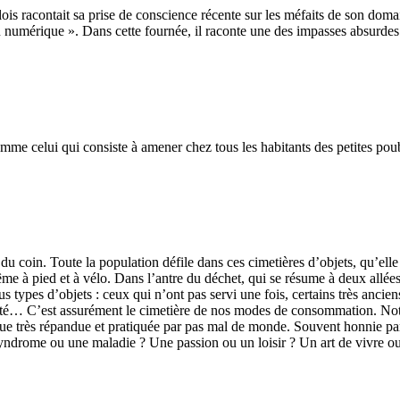
racontait sa prise de conscience récente sur les méfaits de son domaine 
numérique ». Dans cette fournée, il raconte une des impasses absurdes
 Comme celui qui consiste à amener chez tous les habitants des petites po
du coin. Toute la population défile dans ces cimetières d’objets, qu’ell
me à pied et à vélo. Dans l’antre du déchet, qui se résume à deux allées 
ous types d’objets : ceux qui n’ont pas servi une fois, certains très anci
ité… C’est assurément le cimetière de nos modes de consommation. Notre
atique très répandue et pratiquée par pas mal de monde. Souvent honnie par 
 syndrome ou une maladie ? Une passion ou un loisir ? Un art de vivre ou