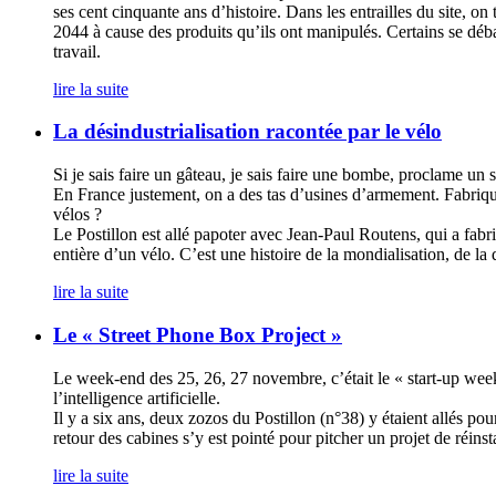
ses cent cinquante ans d’histoire. Dans les entrailles du site, 
2044 à cause des produits qu’ils ont manipulés. Certains se déb
travail.
lire la suite
La désindustrialisation racontée par le vélo
Si je sais faire un gâteau, je sais faire une bombe, proclame un 
En France justement, on a des tas d’usines d’armement. Fabriquer
vélos ?
Le Postillon est allé papoter avec Jean-Paul Routens, qui a fabriq
entière d’un vélo. C’est une histoire de la mondialisation, de l
lire la suite
Le « Street Phone Box Project »
Le week-end des 25, 26, 27 novembre, c’était le « start-up week
l’intelligence artificielle.
Il y a six ans, deux zozos du Postillon (n°38) y étaient allés po
retour des cabines s’y est pointé pour pitcher un projet de réin
lire la suite