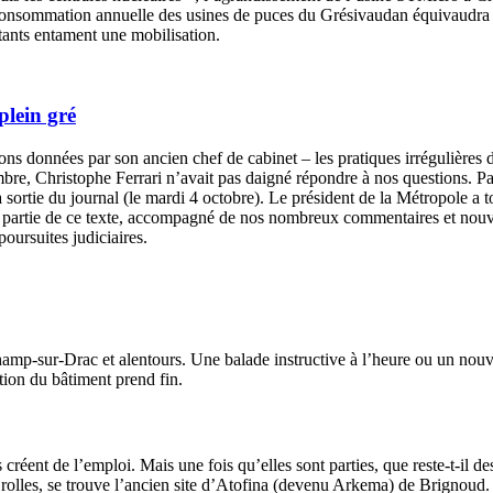
consommation annuelle des usines de puces du Grésivaudan équivaudra à
itants entament une mobilisation.
plein gré
s données par son ancien chef de cabinet – les pratiques irrégulières du
tembre, Christophe Ferrari n’avait pas daigné répondre à nos questions
la sortie du journal (le mardi 4 octobre). Le président de la Métropole a
partie de ce texte, accompagné de nos nombreux commentaires et nouvelle
oursuites judiciaires.
amp-sur-Drac et alentours. Une balade instructive à l’heure ou un nouv
tion du bâtiment prend fin.
 créent de l’emploi. Mais une fois qu’elles sont parties, que reste-t-il d
olles, se trouve l’ancien site d’Atofina (devenu Arkema) de Brignoud. 