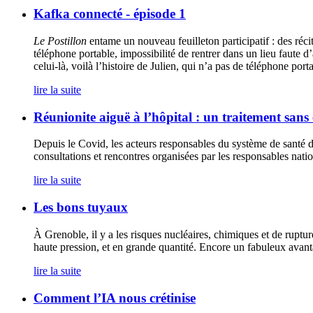
Kafka connecté - épisode 1
Le Postillon
entame un nouveau feuilleton participatif : des réci
téléphone portable, impossibilité de rentrer dans un lieu faute 
celui-là, voilà l’histoire de Julien, qui n’a pas de téléphone p
lire la suite
Réunionite aiguë à l’hôpital : un traitement sans 
Depuis le Covid, les acteurs responsables du système de santé de 
consultations et rencontres organisées par les responsables nati
lire la suite
Les bons tuyaux
À Grenoble, il y a les risques nucléaires, chimiques et de ruptur
haute pression, et en grande quantité. Encore un fabuleux avanta
lire la suite
Comment l’IA nous crétinise