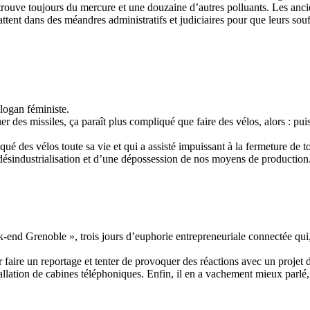
on trouve toujours du mercure et une douzaine d’autres polluants. Les anc
attent dans des méandres administratifs et judiciaires pour que leurs 
slogan féministe.
 des missiles, ça paraît plus compliqué que faire des vélos, alors : pui
ué des vélos toute sa vie et qui a assisté impuissant à la fermeture de tou
a désindustrialisation et d’une dépossession de nos moyens de production.
-end Grenoble », trois jours d’euphorie entrepreneuriale connectée qui,
ur faire un reportage et tenter de provoquer des réactions avec un projet
stallation de cabines téléphoniques. Enfin, il en a vachement mieux parl