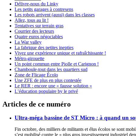
Délivre-nous du Linky
Les petits garages à contresens
Les robots arrivent (aussi) dans les classes
Allez, tous au lit !
Tentatives sur terrain gras
Courrier des lecteurs
Quatre euros négociables
La War valley
La fabrique des petites inepties
Vivez une expérience unique et rafraîchissante !
Métro-girouette
Un point commun entre Piolle et Carignon !
Chamboule-tout dans les quartiers sud
Zone de Flicage Écolo
Une ZFE de plus en plus contestée
Le RER : encore une « fausse solution »
L’éducation populaire by le privé
Articles de ce numéro
Ultra-méga bassine de ST Micro : à quand un s
Fin octobre, des milliers de militants et élus écolos se sont mob
s’est mobilisé contre le « plus gros investissement industriel de