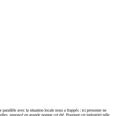
 parallèle avec la situation locale nous a frappés : ici personne ne
olles, annoncé en grande pompe cet été. Pourtant cet industriel pille