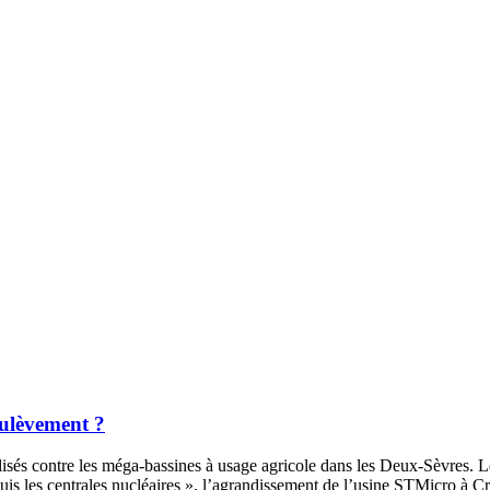
oulèvement ?
ilisés contre les méga-bassines à usage agricole dans les Deux-Sèvres. Le
puis les centrales nucléaires », l’agrandissement de l’usine STMicro à Cr