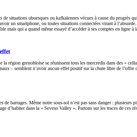
ts de situations ubuesques ou kafkaïennes vécues à cause du progrès qui 
d’avoir un smartphone, ou toutes situations connectées virant à l’absur
ortable mais qui a quand même essayé d’accéder à ses comptes en ligne à 
effet
la région grenobloise se réunissent tous les mercredis dans des « cellul
onaux – semblent n’avoir aucun effet positif sur la chute libre de l’offr
es de barrages. Même notre sous-sol n’est pas sans danger : plusieurs pi
ge d’habiter dans la « Seveso Valley ». Partons sur les traces de ces ré