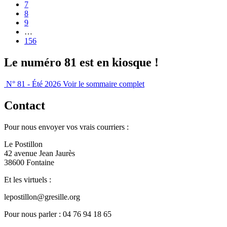
7
8
9
…
156
Le numéro 81 est en kiosque !
N° 81 - Été 2026
Voir le sommaire complet
Contact
Pour nous envoyer vos vrais courriers :
Le Postillon
42 avenue Jean Jaurès
38600 Fontaine
Et les virtuels :
lepostillon@gresille.org
Pour nous parler : 04 76 94 18 65