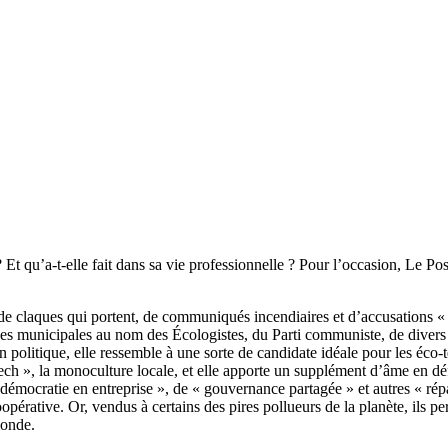
 qu’a-t-elle fait dans sa vie professionnelle ? Pour l’occasion, Le Postil
 de claques qui portent, de communiqués incendiaires et d’accusations 
s municipales au nom des Écologistes, du Parti communiste, de divers g
 en politique, elle ressemble à une sorte de candidate idéale pour les éco
 tech », la monoculture locale, et elle apporte un supplément d’âme en d
mocratie en entreprise », de « gouvernance partagée » et autres « répart
oopérative. Or, vendus à certains des pires pollueurs de la planète, ils p
monde.