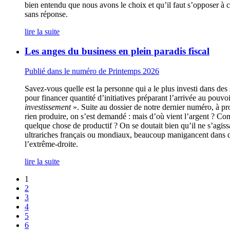
bien entendu que nous avons le choix et qu’il faut s’opposer à ce 
sans réponse.
lire la suite
Les anges du business en plein paradis fiscal
Publié dans le numéro de Printemps 2026
Savez-vous quelle est la personne qui a le plus investi dans des 
pour financer quantité d’initiatives préparant l’arrivée au pouvo
investissement
». Suite au dossier de notre dernier numéro, à p
rien produire, on s’est demandé : mais d’où vient l’argent ? Com
quelque chose de productif ? On se doutait bien qu’il ne s’agissa
ultrariches français ou mondiaux, beaucoup manigancent dans des
l’extrême-droite.
lire la suite
1
2
3
4
5
6