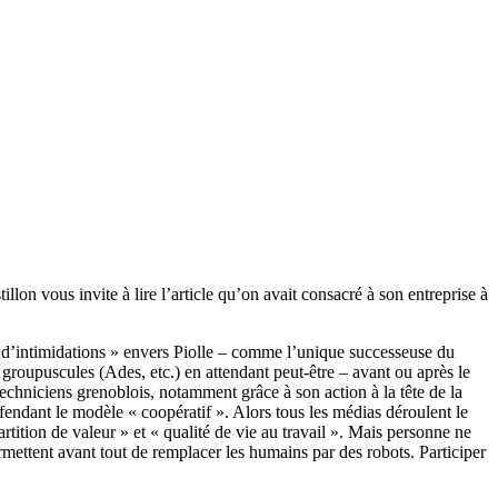
lon vous invite à lire l’article qu’on avait consacré à son entreprise à
« d’intimidations » envers Piolle – comme l’unique successeuse du
roupuscules (Ades, etc.) en attendant peut-être – avant ou après le
-techniciens grenoblois, notamment grâce à son action à la tête de la
éfendant le modèle « coopératif ». Alors tous les médias déroulent le
ition de valeur » et « qualité de vie au travail ». Mais personne ne
ermettent avant tout de remplacer les humains par des robots. Participer