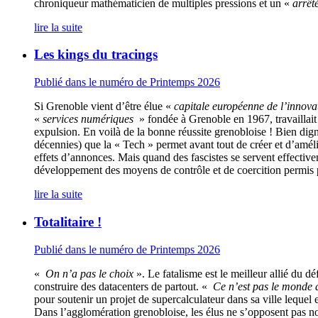
chroniqueur mathématicien de multiples pressions et un «
arrêté
lire la suite
Les kings du tracings
Publié dans le numéro de Printemps 2026
Si Grenoble vient d’être élue «
capitale européenne de l’innova
«
services numériques
» fondée à Grenoble en 1967, travaillait
expulsion. En voilà de la bonne réussite grenobloise ! Bien di
décennies) que la « Tech » permet avant tout de créer et d’amélior
effets d’annonces. Mais quand des fascistes se servent effective
développement des moyens de contrôle et de coercition permis pa
lire la suite
Totalitaire !
Publié dans le numéro de Printemps 2026
«
On n’a pas le choix
». Le fatalisme est le meilleur allié du déf
construire des datacenters de partout. «
Ce n’est pas le monde d
pour soutenir un projet de supercalculateur dans sa ville lequel 
Dans l’agglomération grenobloise, les élus ne s’opposent pas non 