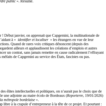
rdre public
». Résumé.
 ! Début janvier, on apprenait que Capgemini, la multinationale de
l’aidant à «
identifier et localiser
» les étrangers en vue de leur
ctions. Quand de rares voix critiques dénoncent (depuis des
regardent ailleurs et applaudissent les créations d’emplois et autres
ncer un contrat, sans jamais remettre en cause radicalement l’effrayant
 méfaits de Capgemini au service des États, fascistes ou pas.
 des élites intellectuelles et politiques, on n’aurait pas le choix que de
fie une adjointe au maire écolo de Bordeaux (
Reporterre
, 19/01/2026)
la métropole bordelaise
».
ibre à la crapule d’entrepreneur à la tête de ce projet. Et pourtant :