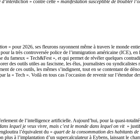
 d’interdiction
» contre cette «
manifestation susceptible de troubler l’o
tion
» pour 2026, ses fleurons rayonnent même à travers le monde entier
 pour la très controversée police de l’immigration américaine (ICE), en 
gne du fameux « Tech&Fest », et qui permet de révéler quelques contradi
er des outils utiles au fascisme, les élus, journalistes ou syndicalistes 
ment de ces outils, les mêmes s’indignent, tout en se contentant de déno
r la « Tech ». Voilà en tous cas l’occasion de revenir sur l’étendue des
erlement de l’intelligence artificielle. Aujourd’hui, pour la quasi-totalité
ans lequel je veux vivre, mais c’est le monde dans lequel on vit
» justi
engloutira l’équivalent du «
quart de la consommation des habitants de 
plus à l’implantation d’un supercalculateur à Eybens, laissant le champ l