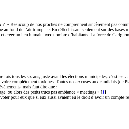
u ?
» Beaucoup de nos proches ne comprennent sincèrement pas comment 
ue au fond de l’air trumpiste. En réfléchissant seulement sur des bases m
n et créer un lien humain avec nombre d’habitants. La force de Carignon, 
ne fois tous les six ans, juste avant les élections municipales, c’est le
s, voire complètement toxiques. Toutes nos excuses aux candidats (de 
évènements, mais faut dire que :
lage, ou alors des petits trucs pas ambiance « meetings »
[
1
]
e voter pour eux que si eux aussi avaient eu le droit d’avoir un compte-r