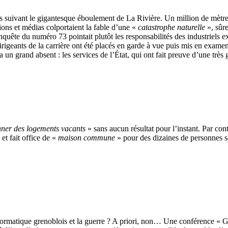
is suivant le gigantesque éboulement de La Rivière. Un million de mètr
tions et médias colportaient la fable d’une «
catastrophe naturelle
», sûr
uête du numéro 73 pointait plutôt les responsabilités des industriels exp
s dirigeants de la carrière ont été placés en garde à vue puis mis en exam
 a un grand absent : les services de l’État, qui ont fait preuve d’une t
nner des logements vacants
» sans aucun résultat pour l’instant. Par con
t fait office de «
maison commune
» pour des dizaines de personnes s
’informatique grenoblois et la guerre ? A priori, non… Une conférence « G