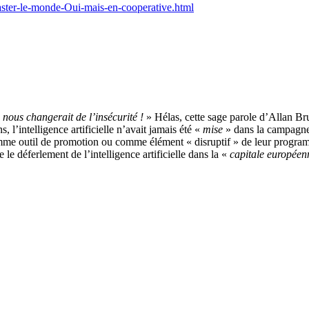
aster-le-monde-Oui-mais-en-cooperative.html
 nous changerait de l’insécurité !
» Hélas, cette sage parole d’Allan Br
, l’intelligence artificielle n’avait jamais été «
mise
» dans la campagne 
mme outil de promotion ou comme élément « disruptif » de leur program
le déferlement de l’intelligence artificielle dans la «
capitale européen