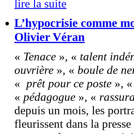
lire la suite
L’hypocrisie comme mod
Olivier Véran
«
Tenace
», «
talent indé
ouvrière
», «
boule de ne
«
prêt pour ce poste
», 
«
pédagogue
», «
rassur
depuis un mois, les portra
fleurissent dans la presse