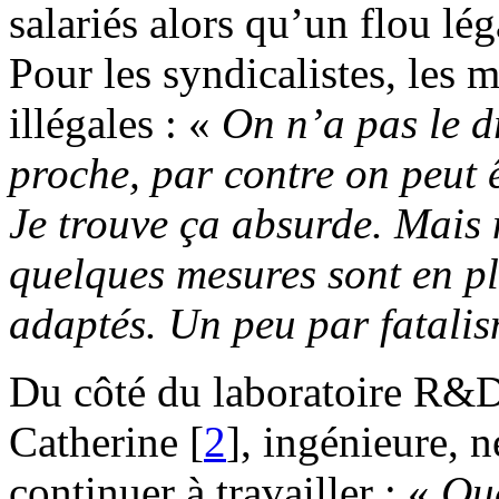
salariés alors qu’un flou lé
Pour les syndicalistes, les 
illégales : «
On n’a pas le d
proche, par contre on peut êt
Je trouve ça absurde. Mais 
quelques mesures sont en pla
adaptés. Un peu par fatali
Du côté du laboratoire R&D,
Catherine
[
2
]
, ingénieure, 
continuer à travailler : «
Que