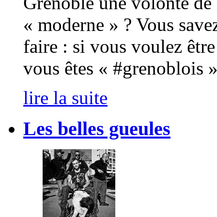
Grenoble une volonté de l
« moderne » ? Vous savez
faire : si vous voulez êtr
vous êtes « #grenoblois »
lire la suite
Les belles gueules