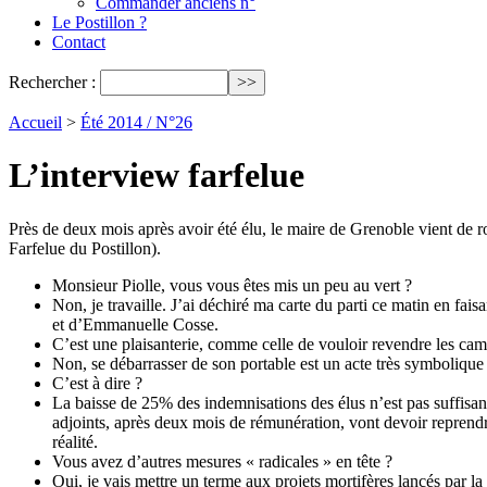
Commander anciens n°
Le Postillon ?
Contact
Rechercher :
Accueil
>
Été 2014 / N°26
L’interview farfelue
Près de deux mois après avoir été élu, le maire de Grenoble vient de
Farfelue du Postillon).
Monsieur Piolle, vous vous êtes mis un peu au vert ?
Non, je travaille. J’ai déchiré ma carte du parti ce matin en fa
et d’Emmanuelle Cosse.
C’est une plaisanterie, comme celle de vouloir revendre les cam
Non, se débarrasser de son portable est un acte très symbolique 
C’est à dire ?
La baisse de 25% des indemnisations des élus n’est pas suffisante
adjoints, après deux mois de rémunération, vont devoir reprendr
réalité.
Vous avez d’autres mesures « radicales » en tête ?
Oui, je vais mettre un terme aux projets mortifères lancés par l