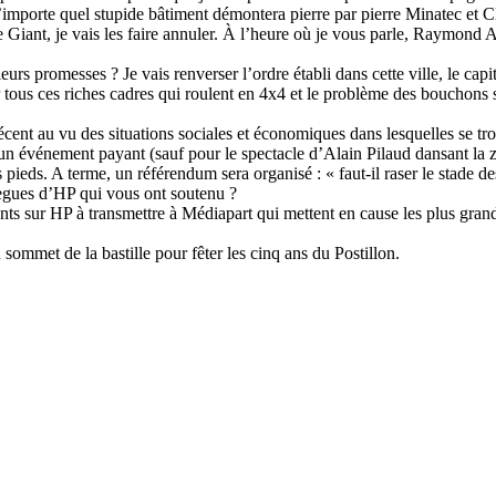
’importe quel stupide bâtiment démontera pierre par pierre Minatec et C
e Giant, je vais les faire annuler. À l’heure où je vous parle, Raymond Avr
rs promesses ? Je vais renverser l’ordre établi dans cette ville, le capita
tir tous ces riches cadres qui roulent en 4x4 et le problème des bouchons 
écent au vu des situations sociales et économiques dans lesquelles se tro
un événement payant (sauf pour le spectacle d’Alain Pilaud dansant la 
es pieds. A terme, un référendum sera organisé : « faut-il raser le stade d
ègues d’HP qui vous ont soutenu ?
nts sur HP à transmettre à Médiapart qui mettent en cause les plus grands
mmet de la bastille pour fêter les cinq ans du Postillon.