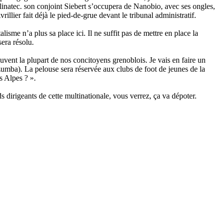
linatec. son conjoint Siebert s’occupera de Nanobio, avec ses ongles,
illier fait déjà le pied-de-grue devant le tribunal administratif.
lisme n’a plus sa place ici. Il ne suffit pas de mettre en place la
sera résolu.
uvent la plupart de nos concitoyens grenoblois. Je vais en faire un
zumba). La pelouse sera réservée aux clubs de foot de jeunes de la
es Alpes ? ».
 dirigeants de cette multinationale, vous verrez, ça va dépoter.