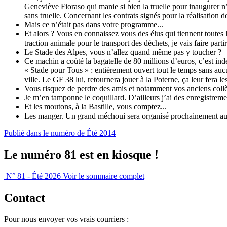
Geneviève Fioraso qui manie si bien la truelle pour inaugurer n
sans truelle. Concernant les contrats signés pour la réalisation d
Mais ce n’était pas dans votre programme...
Et alors ? Vous en connaissez vous des élus qui tiennent toutes leu
traction animale pour le transport des déchets, je vais faire par
Le Stade des Alpes, vous n’allez quand même pas y toucher ?
Ce machin a coûté la bagatelle de 80 millions d’euros, c’est ind
« Stade pour Tous » : entièrement ouvert tout le temps sans auc
ville. Le GF 38 lui, retournera jouer à la Poterne, ça leur fera l
Vous risquez de perdre des amis et notamment vos anciens coll
Je m’en tamponne le coquillard. D’ailleurs j’ai des enregistreme
Et les moutons, à la Bastille, vous comptez...
Les manger. Un grand méchoui sera organisé prochainement au so
Publié dans le numéro de Été 2014
Le numéro 81 est en kiosque !
N° 81 - Été 2026
Voir le sommaire complet
Contact
Pour nous envoyer vos vrais courriers :