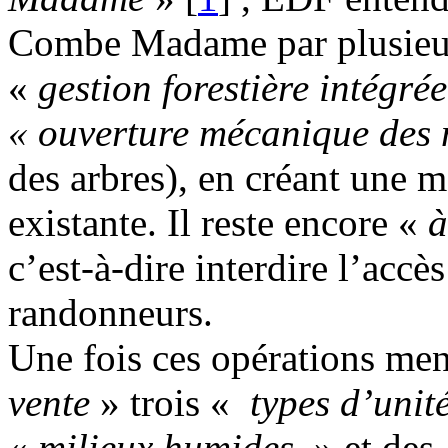
Combe Madame par plusieurs 
«
gestion forestière intégré
« ouverture mécanique des 
des arbres), en créant une m
existante. Il reste encore «
à
c’est-à-dire interdire l’accè
randonneurs.
Une fois ces opérations me
vente
» trois «
types d’unit
«
milieux humides
» et des