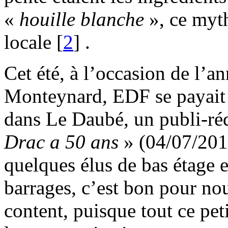
«
houille blanche
», ce myth
locale
[
2
]
.
Cet été, à l’occasion de l’a
Monteynard, EDF se payait 
dans Le Daubé, un publi-réd
Drac a 50 ans
» (04/07/2012
quelques élus de bas étage 
barrages, c’est bon pour nou
content, puisque tout ce pe