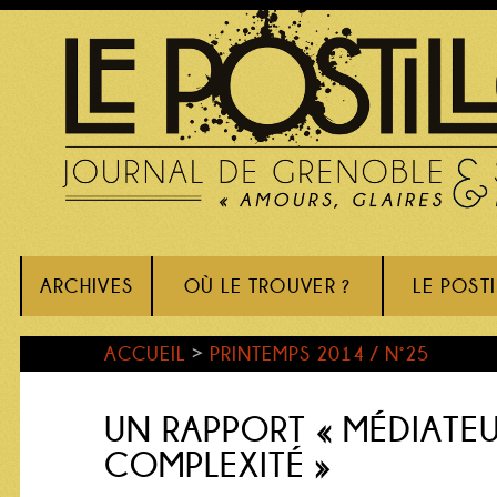
ARCHIVES
OÙ LE TROUVER ?
LE POST
ACCUEIL
>
PRINTEMPS 2014 / N°25
UN RAPPORT « MÉDIATEU
COMPLEXITÉ »