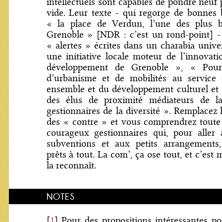
intellectuels sont capables de pondre neuf 
vide. Leur texte - qui regorge de bonnes
« la place de Verdun, l’une des plus b
Grenoble » [NDR : c’est un rond-point] -
« alertes » écrites dans un charabia univer
une initiative locale moteur de l’innovati
développement de Grenoble », « Pour
d’urbanisme et de mobilités au service
ensemble et du développement culturel et 
des élus de proximité médiateurs de la
gestionnaires de la diversité ». Remplacez 
des « contre » et vous comprendrez toute
courageux gestionnaires qui, pour aller
subventions et aux petits arrangements
prêts à tout. La com’, ça ose tout, et c’es
la reconnaît.
NOTES
[
1
]
Pour des propositions intéressantes po