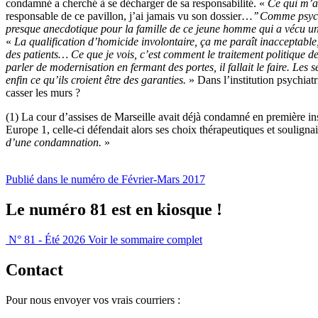
condamné a cherché à se décharger de sa responsabilité. «
Ce qui m’a 
responsable de ce pavillon, j’ai jamais vu son dossier…
’’ Comme psych
presque anecdotique pour la famille de ce jeune homme qui a vécu un
«
La qualification d’homicide involontaire, ça me paraît inacceptable,
des patients… Ce que je vois, c’est comment le traitement politique de 
parler de modernisation en fermant des portes, il fallait le faire. Les 
enfin ce qu’ils croient être des garanties.
» Dans l’institution psychiatr
casser les murs ?
(1) La cour d’assises de Marseille avait déjà condamné en première ins
Europe 1, celle-ci défendait alors ses choix thérapeutiques et souligna
d’une condamnation.
»
Publié dans le numéro de Février-Mars 2017
Le numéro 81 est en kiosque !
N° 81 - Été 2026
Voir le sommaire complet
Contact
Pour nous envoyer vos vrais courriers :