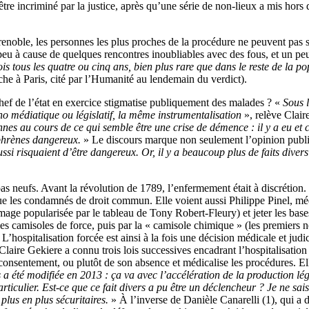
l à être incriminé par la justice, après qu’une série de non-lieux a mis 
 Grenoble, les personnes les plus proches de la procédure ne peuvent pa
 peu à cause de quelques rencontres inoubliables avec des fous, et un pe
is tous les quatre ou cinq ans, bien plus rare que dans le reste de la po
he à Paris, cité par l’Humanité au lendemain du verdict).
chef de l’état en exercice stigmatise publiquement des malades ? «
Sous l
o médiatique ou législatif, la même instrumentalisation
», relève Clair
s au cours de ce qui semble être une crise de démence : il y a eu et 
ophrènes dangereux.
» Le discours marque non seulement l’opinion publiq
ussi risquaient d’être dangereux. Or, il y a beaucoup plus de faits diver
pas neufs. Avant la révolution de 1789, l’enfermement était à discrétion.
e les condamnés de droit commun. Elle voient aussi Philippe Pinel, médeci
mage popularisée par le tableau de Tony Robert-Fleury) et jeter les bases
 les camisoles de force, puis par la « camisole chimique » (les premiers 
 L’hospitalisation forcée est ainsi à la fois une décision médicale et ju
 Claire Gekiere a connu trois lois successives encadrant l’hospitalisation
consentement, ou plutôt de son absence et médicalise les procédures. Ell
a été modifiée en 2013 : ça va avec l’accélération de la production légis
particulier. Est-ce que ce fait divers a pu être un déclencheur ? Je ne s
 plus en plus sécuritaires.
» À l’inverse de Danièle Canarelli (1), qui a 