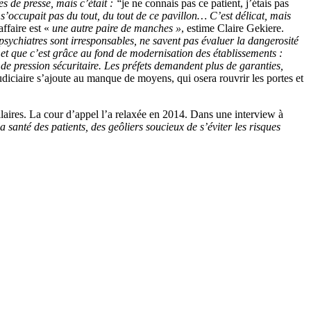
s de presse, mais c’était : ‘‘
je ne connais pas ce patient, j’étais pas
s’occupait pas du tout, du tout de ce pavillon… C’est délicat, mais
ffaire est «
une autre paire de manches »
, estime Claire Gekiere.
 psychiatres sont irresponsables, ne savent pas évaluer la dangerosité
, et que c’est grâce au fond de modernisation des établissements :
us de pression sécuritaire. Les préfets demandent plus de garanties,
judiciaire s’ajoute au manque de moyens, qui osera rouvrir les portes et
ilaires. La cour d’appel l’a relaxée en 2014. Dans une interview à
la santé des patients, des geôliers soucieux de s’éviter les risques