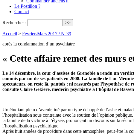
Commander anciens n°
Le Postillon ?
Contact
Rechercher :
Accueil
>
Février-Mars 2017 / N°39
après la condamnation d’un psychiatre
« Cette affaire remet des murs e
Le 14 décembre, la cour d’assises de Grenoble a rendu un verdict
commis par un de ses patients en 2008. La famille de Luc Meunier,
spectateurs, on reste là, pantois ; ni rassurés par l’hypothèse d
consulté Claire Gekiere, médecin-psychiatre à l’hôpital de Bassen
Un étudiant plein d’avenir, tué par un type échappé de l’asile et mala
l’hospitalisation sous contrainte avec le soutien de l’opinion publiqu
la famille de la victime à l’élysée, prononçait un discours sur la sécur
l’hospitalisation psychiatrique.
Après huit années de procédure dans cette atmosphère, peut-être la co