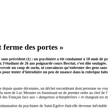
t ferme des portes »
 sans précédent (1) : un psychiatre a été condamné à 18 mois de pr
 l’étudiant de 26 ans poignardé cours Berriat, s’est dite soulagée
e recevoir un coup de surin, ni convaincus qu’enfermer des gens sa
s pour tenter d’introduire un peu de nuance dans la rubrique faits
de depuis quatre décennies, un déchet encombrant dont personne ne voudra
e, la mort de Luc Meunier en fournissait un de premier ordre au chef de
ité des Français face aux «
dangereux schizophrènes
» et chargeait ses mi
ndamnation du psychiatre de Saint-Egrève était-elle devenue inévitable 