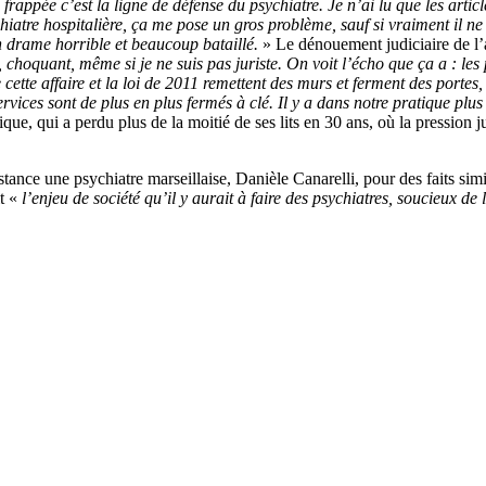
frappée c’est la ligne de défense du psychiatre. Je n’ai lu que les article
iatre hospitalière, ça me pose un gros problème, sauf si vraiment il ne 
 drame horrible et beaucoup bataillé.
» Le dénouement judiciaire de l’a
 choquant, même si je ne suis pas juriste. On voit l’écho que ça a : les
cette affaire et la loi de 2011 remettent des murs et ferment des portes
services sont de plus en plus fermés à clé. Il y a dans notre pratique pl
ique, qui a perdu plus de la moitié de ses lits en 30 ans, où la pression 
tance une psychiatre marseillaise, Danièle Canarelli, pour des faits sim
it «
l’enjeu de société qu’il y aurait à faire des psychiatres, soucieux de 