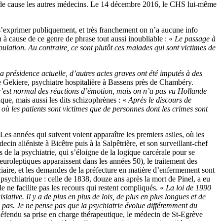
hors de cause les autres médecins. Le 14 décembre 2016, le CHS lui-même
s s’exprimer publiquement, et très franchement on n’a aucune info
u à cause de ce genre de phrase tout aussi inoubliable : «
Le passage à
pulation. Au contraire, ce sont plutôt ces malades qui sont victimes de
a présidence actuelle, d’autres actes graves ont été imputés à des
e Gekiere, psychiatre hospitalière à Bassens près de Chambéry.
c’est normal des réactions d’émotion, mais on n’a pas vu Hollande
ue, mais aussi les dits schizophrènes : «
Après le discours de
s où les patients sont victimes que de personnes dont les crimes sont
 Les années qui suivent voient apparaître les premiers asiles, où les
n aliéniste à Bicêtre puis à la Salpêtrière, et son surveillant-chef
 de la psychiatrie, qui s’éloigne de la logique carcérale pour se
neuroleptiques apparaissent dans les années 50), le traitement des
diciaire, et les demandes de la préfecture en matière d’enfermement sont
 psychiatrique : celle de 1838, douze ans après la mort de Pinel, a eu
e ne facilite pas les recours qui restent compliqués. «
La loi de 1990
lative. Il y a de plus en plus de lois, de plus en plus longues et de
ais pas. Je ne pense pas que la psychiatrie évolue différemment du
défendu sa prise en charge thérapeutique, le médecin de St-Egrève