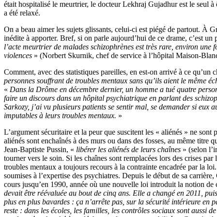
était hospitalisé le meurtrier, le docteur Lekhraj Gujadhur est le seu
a été relaxé.
On a beau aimer les sujets glissants, celui-ci est piégé de partout. À
inédite à apporter. Bref, si on parle aujourd’hui de ce drame, c’est un
l’acte meurtrier de malades schizophrènes est très rare, environ une fo
violences
» (Norbert Skurnik, chef de service à l’hôpital Maison-Blanc
Comment, avec des statistiques pareilles, en est-on arrivé à ce qu’un 
personnes souffrant de troubles mentaux sans qu’ils aient le même éch
«
Dans la Drôme en décembre dernier, un homme a tué quatre personne
faire un discours dans un hôpital psychiatrique en parlant des schiz
Sarkozy, j’ai vu plusieurs patients se sentir mal, se demander si eux a
imputables à leurs troubles mentaux.
»
L’argument sécuritaire et la peur que suscitent les « aliénés » ne sont 
aliénés sont enchaînés à des murs ou dans des fosses, au même titre qu
Jean-Baptiste Pussin, «
libérer les aliénés de leurs chaînes
» (selon l’i
tourner vers le soin. Si les chaînes sont remplacées lors des crises par
troubles mentaux a toujours recours à la contrainte encadrée par la loi.
soumises à l’expertise des psychiatres. Depuis le début de sa carrière,
cours jusqu’en 1990, année où une nouvelle loi introduit la notion de 
devait être réévaluée au bout de cinq ans. Elle a changé en 2011, puis 
plus en plus bavardes : ça n’arrête pas, sur la sécurité intérieure en 
reste : dans les écoles, les familles, les contrôles sociaux sont aussi de