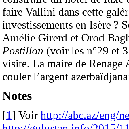
faire Vallini dans cette gal
investissements en Isère ? S
Amélie Girerd et Orod Baghe
Postillon
(voir les n°29 et 
visite. La maire de Renage A
couler l’argent azerbaïdjan
Notes
[
1
]
Voir
http://abc.az/eng
http://gulustan.info/2015/