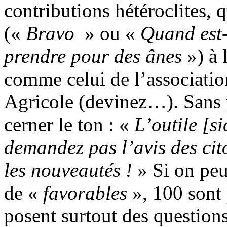
contributions hétéroclites, 
(«
Bravo
» ou «
Quand est-
prendre pour des ânes
») à 
comme celui de l’associati
Agricole (devinez…). Sans pa
cerner le ton : «
L’outile [si
demandez pas l’avis des cito
les nouveautés !
» Si on peu
de «
favorables
», 100 sont
posent surtout des question