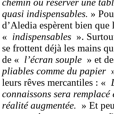
chemin ou réserver une tabl
quasi indispensables.
» Pour
d’Aledia espèrent bien que 
«
indispensables
». Surtou
se frottent déjà les mains 
de «
l’écran souple
» et d
pliables comme du papier
»
leurs rêves mercantiles : «
L
connaissons sera remplacé e
réalité augmentée.
» Et peut