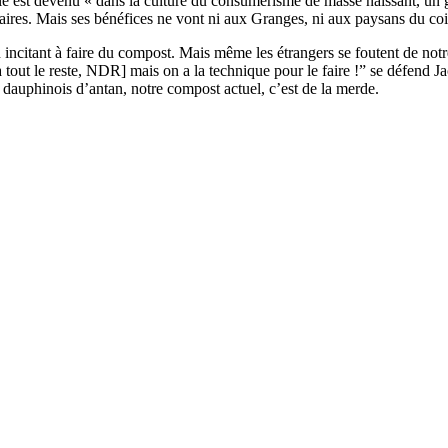
 est devenu « dans la culture du consumérisme de masse naissant, un gest
faires. Mais ses bénéfices ne vont ni aux Granges, ni aux paysans du coi
 incitant à faire du compost. Mais même les étrangers se foutent de notr
à tout le reste, NDR] mais on a la technique pour le faire !” se défend 
 dauphinois d’antan, notre compost actuel, c’est de la merde.