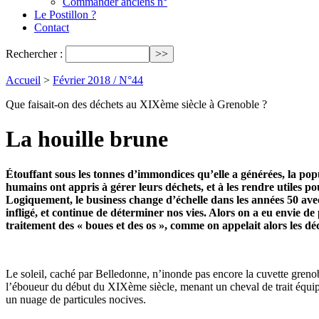
Commander anciens n°
Le Postillon ?
Contact
Rechercher :
Accueil
>
Février 2018 / N°44
Que faisait-on des déchets au XIXème siècle à Grenoble ?
La houille brune
Étouffant sous les tonnes d’immondices qu’elle a générées, la popul
humains ont appris à gérer leurs déchets, et à les rendre utiles p
Logiquement, le business change d’échelle dans les années 50 avec 
infligé, et continue de déterminer nos vies. Alors on a eu envie d
traitement des « boues et des os », comme on appelait alors les dé
Le soleil, caché par Belledonne, n’inonde pas encore la cuvette grenob
l’éboueur du début du XIXème siècle, menant un cheval de trait équi
un nuage de particules nocives.