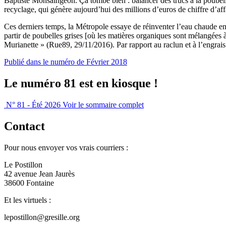
Baptiste Monsaingeon. Ça tombe bien : balancer des trucs à la poubelle
recyclage, qui génère aujourd’hui des millions d’euros de chiffre d’af
Ces derniers temps, la Métropole essaye de réinventer l’eau chaude en
partir de poubelles grises [où les matières organiques sont mélangées 
Murianette » (Rue89, 29/11/2016). Par rapport au raclun et à l’engrais
Publié dans le numéro de Février 2018
Le numéro 81 est en kiosque !
N° 81 - Été 2026
Voir le sommaire complet
Contact
Pour nous envoyer vos vrais courriers :
Le Postillon
42 avenue Jean Jaurès
38600 Fontaine
Et les virtuels :
lepostillon@gresille.org