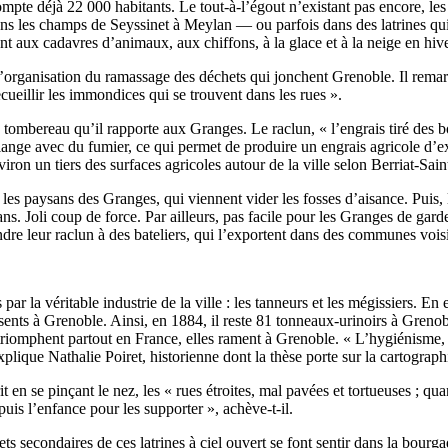
pte déjà 22 000 habitants. Le tout-à-l’égout n’existant pas encore, les
ans les champs de Seyssinet à Meylan — ou parfois dans des latrines qui d
t aux cadavres d’animaux, aux chiffons, à la glace et à la neige en hiv
à l’organisation du ramassage des déchets qui jonchent Grenoble. Il rem
cueillir les immondices qui se trouvent dans les rues ».
e tombereau qu’il rapporte aux Granges. Le raclun, « l’engrais tiré des 
ange avec du fumier, ce qui permet de produire un engrais agricole d’ex
iron un tiers des surfaces agricoles autour de la ville selon Berriat-Sain
les paysans des Granges, qui viennent vider les fosses d’aisance. Puis, 
s. Joli coup de force. Par ailleurs, pas facile pour les Granges de gard
ndre leur raclun à des bateliers, qui l’exportent dans des communes vois
ar la véritable industrie de la ville : les tanneurs et les mégissiers. En
sents à Grenoble. Ainsi, en 1884, il reste 81 tonneaux-urinoirs à Grenoble
tes triomphent partout en France, elles rament à Grenoble. « L’hygiénisme
explique Nathalie Poiret, historienne dont la thèse porte sur la cartograp
 se pinçant le nez, les « rues étroites, mal pavées et tortueuses ; quan
puis l’enfance pour les supporter », achève-t-il.
fets secondaires de ces latrines à ciel ouvert se font sentir dans la bou