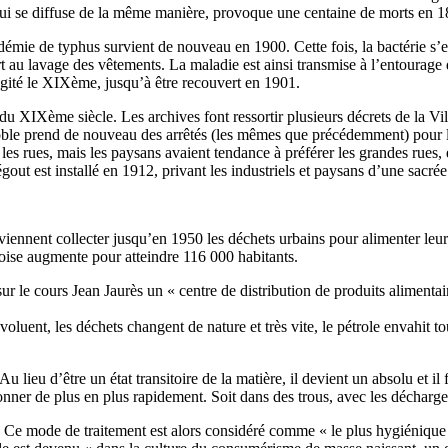
, qui se diffuse de la même manière, provoque une centaine de morts en 1
mie de typhus survient de nouveau en 1900. Cette fois, la bactérie s’es
sert au lavage des vêtements. La maladie est ainsi transmise à l’entourag
agité le XIXème, jusqu’à être recouvert en 1901.
 du XIXème siècle. Les archives font ressortir plusieurs décrets de la 
ble prend de nouveau des arrêtés (les mêmes que précédemment) pour lutt
es rues, mais les paysans avaient tendance à préférer les grandes rues, e
gout est installé en 1912, privant les industriels et paysans d’une sacr
iennent collecter jusqu’en 1950 les déchets urbains pour alimenter leur
loise augmente pour atteindre 116 000 habitants.
le cours Jean Jaurès un « centre de distribution de produits alimentair
uent, les déchets changent de nature et très vite, le pétrole envahit t
lieu d’être un état transitoire de la matière, il devient un absolu et i
nner de plus en plus rapidement. Soit dans des trous, avec les décharges
t. Ce mode de traitement est alors considéré comme « le plus hygiéniqu