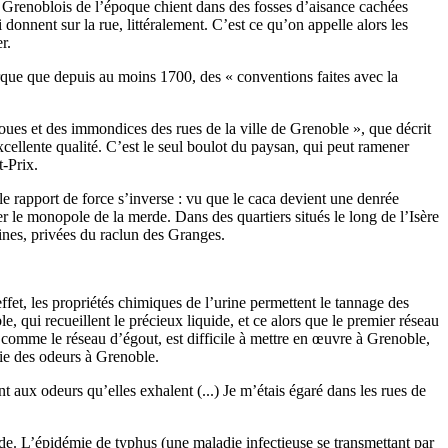
 Grenoblois de l’époque chient dans des fosses d’aisance cachées
onnent sur la rue, littéralement. C’est ce qu’on appelle alors les
er.
arque que depuis au moins 1700, des « conventions faites avec la
boues et des immondices des rues de la ville de Grenoble », que décrit
cellente qualité. C’est le seul boulot du paysan, qui peut ramener
t-Prix.
le rapport de force s’inverse : vu que le caca devient une denrée
er le monopole de la merde. Dans des quartiers situés le long de l’Isère
ines, privées du raclun des Granges.
 effet, les propriétés chimiques de l’urine permettent le tannage des
, qui recueillent le précieux liquide, et ce alors que le premier réseau
, comme le réseau d’égout, est difficile à mettre en œuvre à Grenoble,
hie des odeurs à Grenoble.
t aux odeurs qu’elles exhalent (...) Je m’étais égaré dans les rues de
rgade. L’épidémie de typhus (une maladie infectieuse se transmettant par