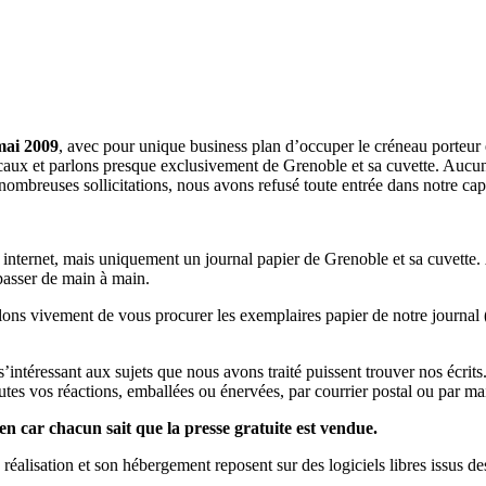
mai 2009
, avec pour unique business plan d’occuper le créneau porteur 
aux et parlons presque exclusivement de Grenoble et sa cuvette. Aucune 
nombreuses sollicitations, nous avons refusé toute entrée dans notre c
a internet, mais uniquement un journal papier de Grenoble et sa cuvette.
 passer de main à main.
llons vivement de vous procurer les exemplaires papier de notre journal 
s s’intéressant aux sujets que nous avons traité puissent trouver nos éc
utes vos réactions, emballées ou énervées, par courrier postal ou par mai
en car chacun sait que la presse gratuite est vendue.
a réalisation et son hébergement reposent sur des logiciels libres issus d