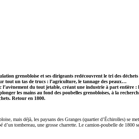
ation grenobloise et ses dirigeants redécouvrent le tri des déchets et
our tout un tas de trucs : l’agriculture, le tannage des peaux…
l’avènement du tout jetable, créant une industrie à part entière : 
e plonger les mains au fond des poubelles grenobloises, à la recherch
chets. Retour en 1800.
loise, mais déjà, les paysans des Granges (quartier d’Échirolles) se mett
pé d’un tombereau, une grosse charrette. Le camion-poubelle de 1800 