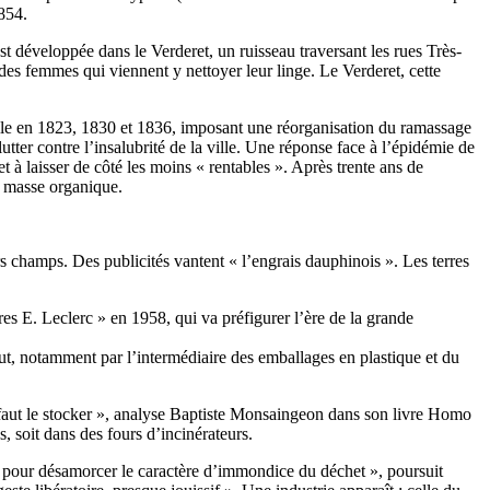
854.
t développée dans le Verderet, un ruisseau traversant les rues Très-
e des femmes qui viennent y nettoyer leur linge. Le Verderet, cette
Ville en 1823, 1830 et 1836, imposant une réorganisation du ramassage
er contre l’insalubrité de la ville. Une réponse face à l’épidémie de
t à laisser de côté les moins « rentables ». Après trente ans de
ée masse organique.
s champs. Des publicités vantent « l’engrais dauphinois ». Les terres
es E. Leclerc » en 1958, qui va préfigurer l’ère de la grande
out, notamment par l’intermédiaire des emballages en plastique et du
l faut le stocker », analyse Baptiste Monsaingeon dans son livre Homo
, soit dans des fours d’incinérateurs.
e pour désamorcer le caractère d’immondice du déchet », poursuit