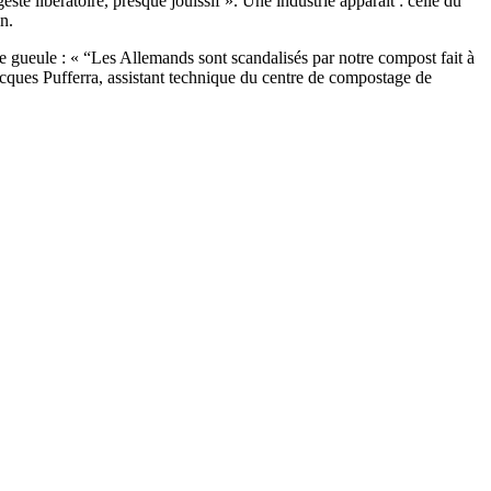
e libératoire, presque jouissif ». Une industrie apparaît : celle du
n.
e gueule : « “Les Allemands sont scandalisés par notre compost fait à
Jacques Pufferra, assistant technique du centre de compostage de