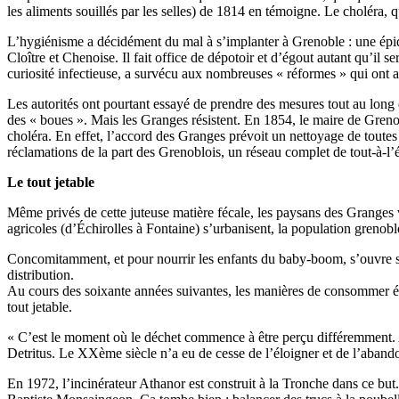
les aliments souillés par les selles) de 1814 en témoigne. Le choléra
L’hygiénisme a décidément du mal à s’implanter à Grenoble : une épidé
Cloître et Chenoise. Il fait office de dépotoir et d’égout autant qu’il 
curiosité infectieuse, a survécu aux nombreuses « réformes » qui ont 
Les autorités ont pourtant essayé de prendre des mesures tout au long
des « boues ». Mais les Granges résistent. En 1854, le maire de Greno
choléra. En effet, l’accord des Granges prévoit un nettoyage de toutes l
réclamations de la part des Grenoblois, un réseau complet de tout-à-l’é
Le tout jetable
Même privés de cette juteuse matière fécale, les paysans des Granges v
agricoles (d’Échirolles à Fontaine) s’urbanisent, la population grenob
Concomitamment, et pour nourrir les enfants du baby-boom, s’ouvre sur 
distribution.
Au cours des soixante années suivantes, les manières de consommer évol
tout jetable.
« C’est le moment où le déchet commence à être perçu différemment. Au 
Detritus. Le XXème siècle n’a eu de cesse de l’éloigner et de l’abando
En 1972, l’incinérateur Athanor est construit à la Tronche dans ce bu