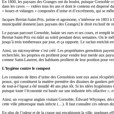
En 1800, les paysans des Granges ont du boulot, puisque Grenoble com
dans les caves — vidées tous les ans et dont le contenu est dispersé d
« boues et vidanges » composées d’urine et d’excréments, qui se mêlen
Jacques Berriat-Saint-Prix, juriste et agronome, s’intéresse en 1803 
municipalité donnent [aux paysans des Granges] le droit exclusif de re
Le paysan parcourt Grenoble, balaie ses rues et ses cours, et remplit l
Berriat-Saint-Prix est mûri au soleil pendant deux semaines. On le mél
jusqu’à trois tombereaux par jour, et ça rapporte. Le raclun enrichit env
Ainsi, un microsystème s’est créé. Les propriétaires grenoblois payent 
recherchée, les proprios en profitent pour vendre leur merde aux paysan
comme Saint-Laurent, des habitants profitent de leur position pour ve
L’hygiène contre le compost
Les centaines de litres d’urine des Grenoblois sont eux aussi récupérés p
peaux, qui constituent la matière première des dizaines de gantiers pré
de tout-à-l’égout a été installé 40 ans plus tôt. Si les idées hygiénis
puisque toute l’économie est basée sur une industrie très olfactive », 
Ainsi, un voyageur anglais visitant Grenoble, Édward Whymper, décrit en
cette ville pittoresque mais infecte (…). Il faut connaître ces odeurs de
En plus de l’odeur et de la crasse qui envahissent la ville, quelques ef