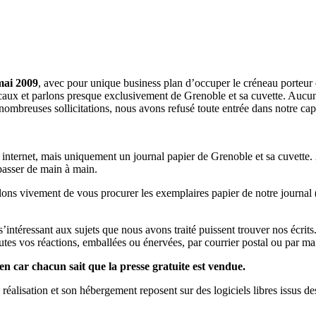
mai 2009
, avec pour unique business plan d’occuper le créneau porteur 
aux et parlons presque exclusivement de Grenoble et sa cuvette. Aucune 
nombreuses sollicitations, nous avons refusé toute entrée dans notre c
a internet, mais uniquement un journal papier de Grenoble et sa cuvette.
 passer de main à main.
llons vivement de vous procurer les exemplaires papier de notre journal 
s s’intéressant aux sujets que nous avons traité puissent trouver nos éc
utes vos réactions, emballées ou énervées, par courrier postal ou par mai
en car chacun sait que la presse gratuite est vendue.
a réalisation et son hébergement reposent sur des logiciels libres issus d