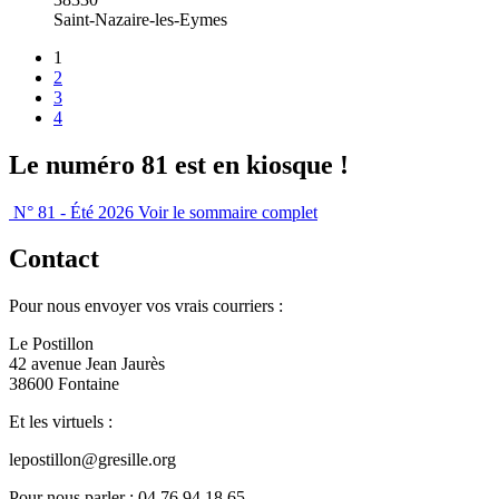
Saint-Nazaire-les-Eymes
1
2
3
4
Le numéro 81 est en kiosque !
N° 81 - Été 2026
Voir le sommaire complet
Contact
Pour nous envoyer vos vrais courriers :
Le Postillon
42 avenue Jean Jaurès
38600 Fontaine
Et les virtuels :
lepostillon@gresille.org
Pour nous parler : 04 76 94 18 65