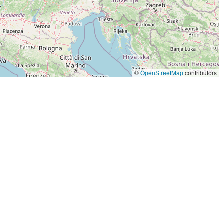
©
OpenStreetMap
contributors