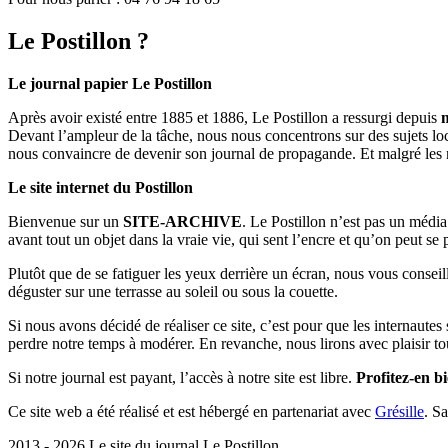
Le Postillon ?
Le journal papier Le Postillon
Après avoir existé entre 1885 et 1886, Le Postillon a ressurgi depuis
Devant l’ampleur de la tâche, nous nous concentrons sur des sujets loc
nous convaincre de devenir son journal de propagande. Et malgré les 
Le site internet du Postillon
Bienvenue sur un
SITE-ARCHIVE
. Le Postillon n’est pas un médi
avant tout un objet dans la vraie vie, qui sent l’encre et qu’on peut se
Plutôt que de se fatiguer les yeux derrière un écran, nous vous consei
déguster sur une terrasse au soleil ou sous la couette.
Si nous avons décidé de réaliser ce site, c’est pour que les internaute
perdre notre temps à modérer. En revanche, nous lirons avec plaisir to
Si notre journal est payant, l’accès à notre site est libre.
Profitez-en bi
Ce site web a été réalisé et est hébergé en partenariat avec
Grésille
. S
2013 - 2026 Le site du journal Le Postillon