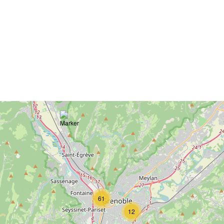
61
12