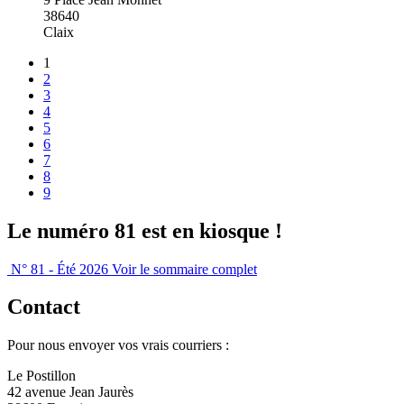
38640
Claix
1
2
3
4
5
6
7
8
9
Le numéro 81 est en kiosque !
N° 81 - Été 2026
Voir le sommaire complet
Contact
Pour nous envoyer vos vrais courriers :
Le Postillon
42 avenue Jean Jaurès