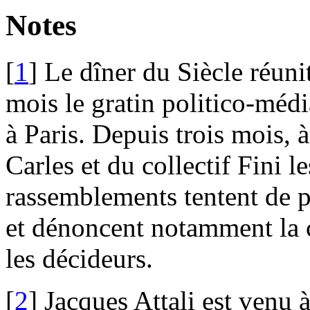
Notes
[
1
]
Le dîner du Siècle réuni
mois le gratin politico-média
à Paris. Depuis trois mois, à
Carles et du collectif Fini l
rassemblements tentent de pe
et dénoncent notamment la co
les décideurs.
[
2
]
Jacques Attali est venu 