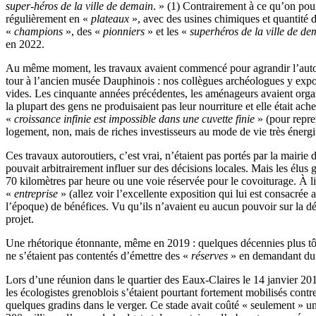
super-héros de la ville de demain
. » (1) Contrairement à ce qu’on pour
régulièrement en «
plateaux
», avec des usines chimiques et quantité de
«
champions
», des «
pionniers
» et les «
superhéros de la ville de de
en 2022.
Au même moment, les travaux avaient commencé pour agrandir l’autorou
tour à l’ancien musée Dauphinois : nos collègues archéologues y exp
vides. Les cinquante années précédentes, les aménageurs avaient organi
la plupart des gens ne produisaient pas leur nourriture et elle était 
«
croissance infinie est impossible dans une cuvette finie
» (pour repre
logement, non, mais de riches investisseurs au mode de vie très énergi
Ces travaux autoroutiers, c’est vrai, n’étaient pas portés par la mairie
pouvait arbitrairement influer sur des décisions locales. Mais les élus 
70 kilomètres par heure ou une voie réservée pour le covoiturage. À li
«
entreprise
» (allez voir l’excellente exposition qui lui est consacrée
l’époque) de bénéfices. Vu qu’ils n’avaient eu aucun pouvoir sur la déc
projet.
Une rhétorique étonnante, même en 2019 : quelques décennies plus tôt la
ne s’étaient pas contentés d’émettre des «
réserves
» en demandant du p
Lors d’une réunion dans le quartier des Eaux-Claires le 14 janvier 20
les écologistes grenoblois s’étaient pourtant fortement mobilisés contr
quelques gradins dans le verger. Ce stade avait coûté « seulement » une