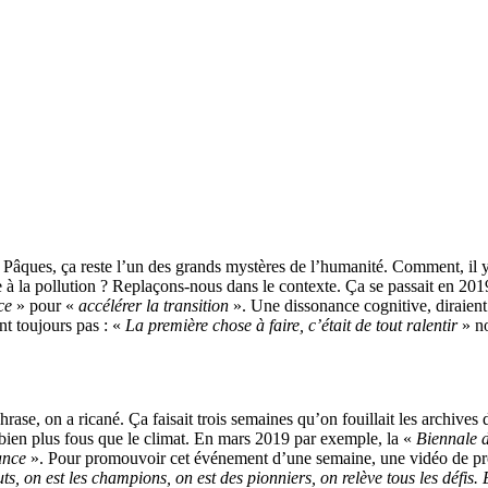
e Pâques, ça reste l’un des grands mystères de l’humanité. Comment, il y 
 à la pollution ? Replaçons-nous dans le contexte. Ça se passait en 201
ce
» pour «
accélérer la transition
». Une dissonance cognitive, diraient
nt toujours pas : «
La première chose à faire, c’était de tout ralentir
» no
hrase, on a ricané. Ça faisait trois semaines qu’on fouillait les archiv
 bien plus fous que le climat. En mars 2019 par exemple, la «
Biennale d
ance
». Pour promouvoir cet événement d’une semaine, une vidéo de pr
buts, on est les champions, on est des pionniers, on relève tous les défis