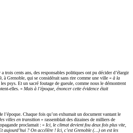
a trois cents ans, des responsables politiques ont pu décider d’élargir
9, à Grenoble, qui se considérait sans rire comme une ville «
à la
 les psys. Et un sacré foutage de gueule, comme nous le démontrent
tent-elles. «
Mais à l’époque, énoncer cette évidence était
es de l’époque. Chaque fois qu’on exhumait un document vantant le
es villes en transition
» rassemblait des dizaines de milliers de
opagande proclamait : «
Ici, le climat devient fou deux fois plus vite,
. Et aujourd’hui ? On accélère ! Ici, c’est Grenoble (…) on est les