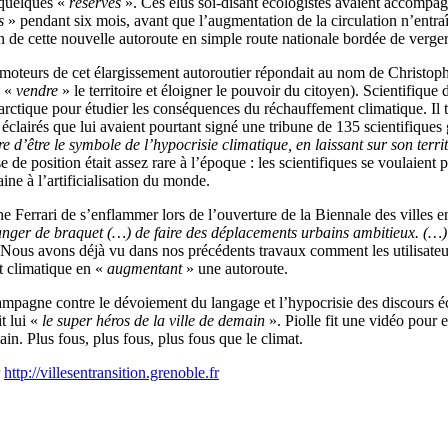
 quelques «
réserves
». Ces élus soi-disant écologistes avaient accompagn
s
» pendant six mois, avant que l’augmentation de la circulation n’entr
tion de cette nouvelle autoroute en simple route nationale bordée de verge
romoteurs de cet élargissement autoroutier répondait au nom de Christop
x «
vendre
» le territoire et éloigner le pouvoir du citoyen). Scientifique 
arctique pour étudier les conséquences du réchauffement climatique. Il tr
éclairés que lui avaient pourtant signé une tribune de 135 scientifique
 d’être le symbole de l’hypocrisie climatique, en laissant sur son terri
e de position était assez rare à l’époque : les scientifiques se voulaient 
ine à l’artificialisation du monde.
Ferrari de s’enflammer lors de l’ouverture de la Biennale des villes en
anger de braquet (…) de faire des déplacements urbains ambitieux. (…) T
Nous avons déjà vu dans nos précédents travaux comment les utilisateur
nt climatique en «
augmentant
» une autoroute.
ampagne contre le dévoiement du langage et l’hypocrisie des discours éco
t lui «
le super héros de la ville de demain
». Piolle fit une vidéo pour e
n. Plus fous, plus fous, plus fous que le climat.
r
http://villesentransition.grenoble.fr