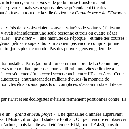
 sur‑bétonnée, où les «
pics
» de pollution se transformaient
t énergivores, mais ses responsables se prétendaient être des
ut était avant tout que la ville devienne «
Capitale verte de l’Europe
»
 fois deux voies étaient souvent saturées de voitures ( faites un
 y avait généralement une seule personne et trois ou quatre sièges
 aller «
travailler
» – une habitude de l’époque – et faire des courses :
geurs, pétris de superstitions, n’avaient pas encore compris qu’une
rer toujours plus de monde. Pas des pauvres gens en galère de
ntral installé à Paris (aujourd’hui commune libre de La Commune)
erves
» en militant pour des murs antibruit, une vitesse limitée à
t la conséquence d’un accord secret conclu entre l’État et Area. Cette
es autoroutes, engrangeant des millions d’euros (la monnaie de
is non : les élus locaux, passifs ou complices, s’accommodaient de ce
r l’État et les écologistes s’étaient fermement positionnés contre. Ils
me d’un «
grand et beau projet
». Une quinzaine d’années auparavant,
c Paul Mistral, d’un grand stade de football. On peut encore en observer
’arbres, mais la lutte avait été féroce. Et là, pour l’A480, plus de