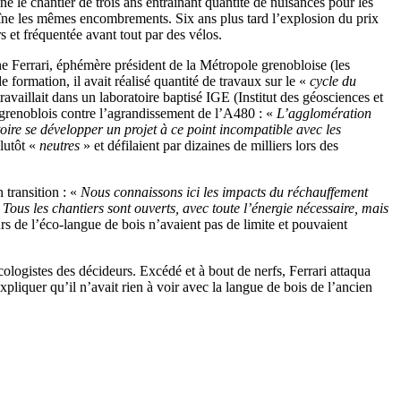
é le chantier de trois ans entraînant quantité de nuisances pour les
aîne les mêmes encombrements. Six ans plus tard l’explosion du prix
rs et fréquentée avant tout par des vélos.
he Ferrari, éphémère président de la Métropole grenobloise (les
de formation, il avait réalisé quantité de travaux sur le «
cycle du
availlait dans un laboratoire baptisé IGE (Institut des géosciences et
s grenoblois contre l’agrandissement de l’A480 : «
L’agglomération
toire se développer un projet à ce point incompatible avec les
plutôt «
neutres
» et défilaient par dizaines de milliers lors des
 transition : «
Nous connaissons ici les impacts du réchauffement
ous les chantiers sont ouverts, avec toute l’énergie nécessaire, mais
s de l’éco-langue de bois n’avaient pas de limite et pouvaient
logistes des décideurs. Excédé et à bout de nerfs, Ferrari attaqua
xpliquer qu’il n’avait rien à voir avec la langue de bois de l’ancien