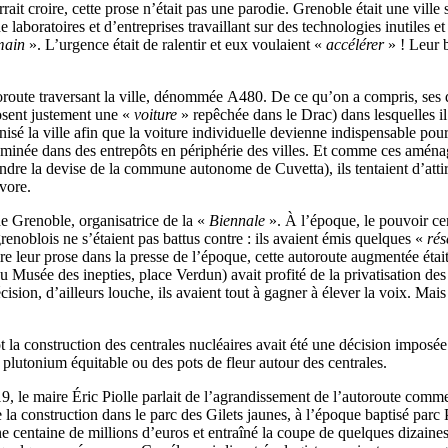
rait croire, cette prose n’était pas une parodie. Grenoble était une ville
 laboratoires et d’entreprises travaillant sur des technologies inutiles e
main
». L’urgence était de ralentir et eux voulaient «
accélérer
» ! Leur b
te traversant la ville, dénommée A480. De ce qu’on a compris, ses deux
osent justement une «
voiture
» repêchée dans le Drac) dans lesquelles il
sé la ville afin que la voiture individuelle devienne indispensable pour
acheminée dans des entrepôts en périphérie des villes. Et comme ces aména
ndre la devise de la commune autonome de Cuvetta), ils tentaient d’atti
vore.
 de Grenoble, organisatrice de la «
Biennale
». À l’époque, le pouvoir ce
grenoblois ne s’étaient pas battus contre : ils avaient émis quelques «
rés
re leur prose dans la presse de l’époque, cette autoroute augmentée étai
 au Musée des inepties, place Verdun) avait profité de la privatisation d
ision, d’ailleurs louche, ils avaient tout à gagner à élever la voix. Ma
 construction des centrales nucléaires avait été une décision imposée pa
lutonium équitable ou des pots de fleur autour des centrales.
19, le maire Éric Piolle parlait de l’agrandissement de l’autoroute com
e la construction dans le parc des Gilets jaunes, à l’époque baptisé par
 centaine de millions d’euros et entraîné la coupe de quelques dizaines d