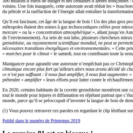
300 millions d’euros de budget et des centaines d’arbres tronçonnés :
voisins. Une fois inaugurée, cette autoroute avait réduit les «
bouchon
du pétrole et la raréfaction de l’énergie allait entraîner la transforma
Qu’il est fascinant, cet âge de la langue de bois ! Un des plus gros p
métropoles étaient des usines à gaz technocratiques créées pour mieu
mercure
» ou la «
concentration atmosphérique
», allant jusqu’en Ant
de l’environnement). Au sein de son labo, plusieurs chercheurs mieux 
grenobloise, au rayonnement scientifique mondial, ne peut se permettre
nécessaires transitions énergétiques et environnementales.
» Cette pris
«
marches pour le climat
» le samedi, tout en contribuant toute la sema
Manigancer pour agrandir une autoroute n’empêchait pas ce Christophe 
climatique encore plus fort qu’ailleurs alors nous avons décidé de ch
ce n’est pas suffisant : il nous faut amplifier, il nous faut augmenter.
» 
prétendre «
amplifier
» leurs efforts pour lutter contre le réchauffeme
En 2020, certains habitants de la cuvette grenobloise montèrent une c
tout le monde pour injures et diffamation en répétant partout que c’étai
monde, parce qu’il se préoccupait d’inventer la langue de bois de demai
(1) Vous pouvez retrouver ces paroles en regardant le clip lénifiant su
Publié dans le numéro de Printemps 2019