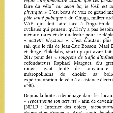
réfute l’argumentaire disant que ces perso
” car selon lui, le VAE est au
faire du vélo
physique.
» C’est beau de voir ce grand m
pôle santé publique
» du Chuga, militer ar
VAE, qui doit faire face à l’ingratitude
cyclistes qui pensent qu’il n’y a pas besoin
métaux rares et de nucléaire pour se dépla
activité physique
«
». C’est d’autant plu
sait que le fils de Jean-Luc Bosson, Maël
et dirige Ebikelabs, start-up qui avait fait
soupçons de trafic d’influe
2017 pour des «
cofondateurs Raphael Marguet, élu gren
rouge, avait tenté de convaincre 
métropolitains de choisir sa bo
expérimentation de vélo à assistance électri
n°40).
Depuis la boîte a déménagé dans les loca
repositionné son activité
«
» afin de deveni
incontourn
[NDLR : Internet des objets]
France et en Europe
». Après avoir dévelo