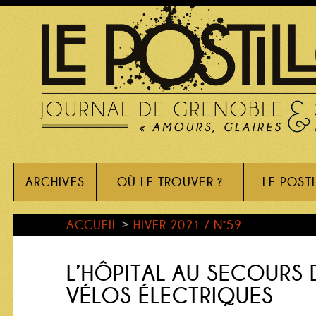
ARCHIVES
OÙ LE TROUVER ?
LE POST
ACCUEIL
>
HIVER 2021 / N°59
L’HÔPITAL AU SECOURS 
VÉLOS ÉLECTRIQUES