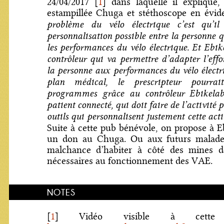
24/04/2017
[
1
]
dans laquelle il explique,
estampillée Chuga et stéthoscope en évi
problème du vélo électrique c’est qu’i
personnalisation possible entre la personne qu
les performances du vélo électrique. Et Ebi
contrôleur qui va permettre d’adapter l’effo
la personne aux performances du vélo électr
plan médical, le prescripteur pourrai
programmes grâce au contrôleur Ebikelab
patient connecté, qui doit faire de l’activité
outils qui personnalisent justement cette act
Suite à cette pub bénévole, on propose à Eb
un don au Chuga. Ou aux futurs malades
malchance d’habiter à côté des mines d
nécessaires au fonctionnement des VAE.
NOTES
[
1
]
Vidéo visible à cette