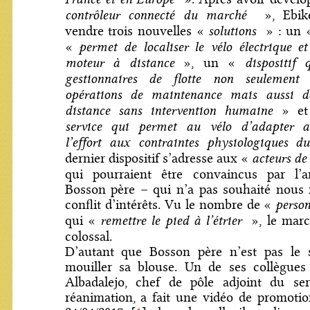
contrôleur connecté du marché
», Ebike
solutions
vendre trois nouvelles «
» : un
permet de localiser le vélo électrique e
«
moteur à distance
dispositif
», un «
gestionnaires de flotte non seulement 
opérations de maintenance mais aussi de
distance sans intervention humaine
» e
service qui permet au vélo d’adapter a
l’effort aux contraintes physiologiques du
acteurs de
dernier dispositif s’adresse aux «
qui pourraient être convaincus par l’a
Bosson père – qui n’a pas souhaité nous 
perso
conflit d’intérêts. Vu le nombre de «
remettre le pied à l’étrier
qui «
», le marc
colossal.
D’autant que Bosson père n’est pas le 
mouiller sa blouse. Un de ses collègues 
Albadalejo, chef de pôle adjoint du ser
réanimation, a fait une vidéo de promotio