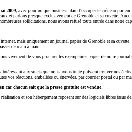
mai 2009
, avec pour unique business plan d’occuper le créneau porteur 
aux et parlons presque exclusivement de Grenoble et sa cuvette. Aucune 
nombreuses sollicitations, nous avons refusé toute entrée dans notre c
a internet, mais uniquement un journal papier de Grenoble et sa cuvette.
 passer de main à main.
llons vivement de vous procurer les exemplaires papier de notre journal 
s s’intéressant aux sujets que nous avons traité puissent trouver nos éc
utes vos réactions, emballées ou énervées, par courrier postal ou par mai
en car chacun sait que la presse gratuite est vendue.
a réalisation et son hébergement reposent sur des logiciels libres issus d