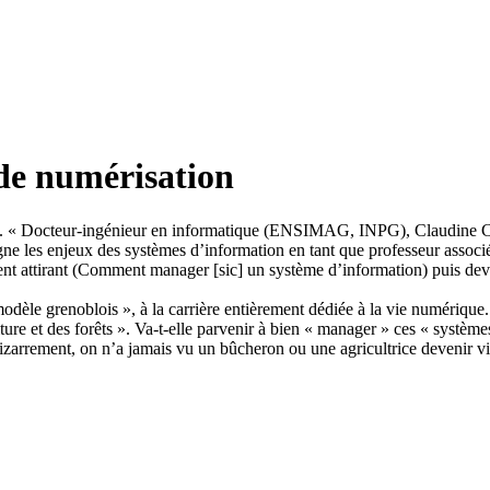
e de numérisation
e. « Docteur-ingénieur en informatique (ENSIMAG, INPG), Claudine Chas
igne les enjeux des systèmes d’information en tant que professeur assoc
 follement attirant (Comment manager [sic] un système d’information) puis
dèle grenoblois », à la carrière entièrement dédiée à la vie numérique. E
 et des forêts ». Va-t-elle parvenir à bien « manager » ces « systèmes
bizarrement, on n’a jamais vu un bûcheron ou une agricultrice devenir 