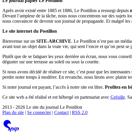
Le journal papier Le Postillon
Après avoir existé entre 1885 et 1886, Le Postillon a ressurgi depuis
Devant l’ampleur de la tâche, nous nous concentrons sur des sujets loc
nous convaincre de devenir son journal de propagande. Et malgré les 
Le site internet du Postillon
Bienvenue sur un
SITE-ARCHIVE
. Le Postillon n’est pas un médi
avant tout un objet dans la vraie vie, qui sent l’encre et qu’on peut se
Plutôt que de se fatiguer les yeux derrière un écran, nous vous consei
déguster sur une terrasse au soleil ou sous la couette.
Si nous avons décidé de réaliser ce site, c’est pour que les internaute
perdre notre temps à modérer. En revanche, nous lirons avec plaisir to
Si notre journal est payant, l’accès à notre site est libre.
Profitez-en bi
Ce site web a été réalisé et est hébergé en partenariat avec
Grésille
. S
2013 - 2026 Le site du journal Le Postillon
Plan du site
|
Se connecter
|
Contact
|
RSS 2.0