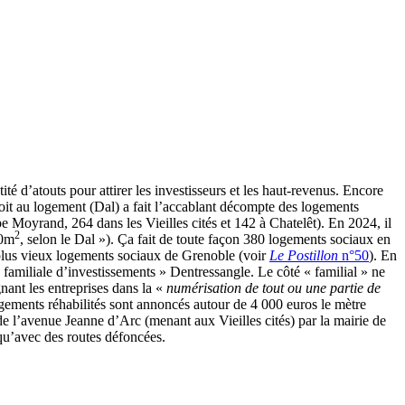
té d’atouts pour attirer les investisseurs et les haut-revenus. Encore
oit au logement (Dal) a fait l’accablant décompte des logements
e Moyrand, 264 dans les Vieilles cités et 142 à Chatelêt). En 2024, il
2
20m
, selon le Dal »). Ça fait de toute façon 380 logements sociaux en
s plus vieux logements sociaux de Grenoble (voir
Le Postillon
n°50
). En
familiale d’investissements » Dentressangle. Le côté « familial » ne
nant les entreprises dans la «
numérisation de tout ou une partie de
gements réhabilités sont annoncés autour de 4 000 euros le mètre
 de l’avenue Jeanne d’Arc (menant aux Vieilles cités) par la mairie de
qu’avec des routes défoncées.