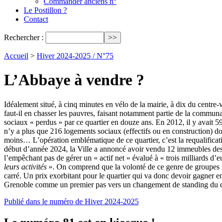
Commander anciens n°
Le Postillon ?
Contact
Rechercher :
Accueil
>
Hiver 2024-2025 / N°75
L’Abbaye à vendre ?
Idéalement situé, à cinq minutes en vélo de la mairie, à dix du centre-v
faut-il en chasser les pauvres, faisant notamment partie de la commun
sociaux « perdus » par ce quartier en douze ans. En 2012, il y avait 5
n’y a plus que 216 logements sociaux (effectifs ou en construction) do
moins… L’opération emblématique de ce quartier, c’est la requalificati
début d’année 2024, la Ville a annoncé avoir vendu 12 immeubles des v
l’empêchant pas de gérer un « actif net » évalué à « trois milliards 
leurs activités
». On comprend que la volonté de ce genre de groupes ne
carré. Un prix exorbitant pour le quartier qui va donc devoir gagner en
Grenoble comme un premier pas vers un changement de standing du qua
Publié dans le numéro de Hiver 2024-2025