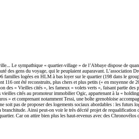
ille... Le sympathique « quartier-village » de l’Abbaye dispose de quanti
auté des gens du voyage, qui le peuplaient auparavant. L’association Dr
96 familles logées en HLM à bas loyer sur le quartier (198 dans le group
nt 116 ont été reconstruits, plus chers et plus petits (« en moyenne de 
on des « Vieilles cités », les fameux « volets verts », faisant partie de
ieilles cités au promoteur immobilier Ogic, appartenant à la « holding 
d’euros » et comprenant notamment Tessi, une boîte grenobloise accompag
 soit pas de proposer des logements sociaux abordables : les futurs lo
 branchitude. Ainsi peut-on voir le très décrié projet de requalification
rtier. Car on attire bien plus les haut-revenus avec des Chronovélos 