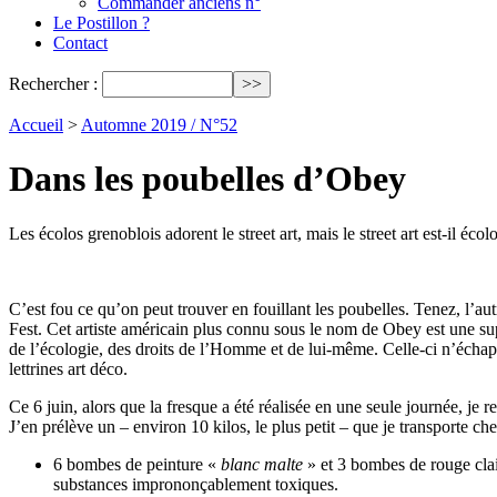
Commander anciens n°
Le Postillon ?
Contact
Rechercher :
Accueil
>
Automne 2019 / N°52
Dans les poubelles d’Obey
Les écolos grenoblois adorent le street art, mais le street art est-il écol
C’est fou ce qu’on peut trouver en fouillant les poubelles. Tenez, l’aut
Fest. Cet artiste américain plus connu sous le nom de Obey est une su
de l’écologie, des droits de l’Homme et de lui-même. Celle-ci n’échapp
lettrines art déco.
Ce 6 juin, alors que la fresque a été réalisée en une seule journée, je
J’en prélève un – environ 10 kilos, le plus petit – que je transporte c
6 bombes de peinture «
blanc malte
» et 3 bombes de rouge clai
substances imprononçablement toxiques.