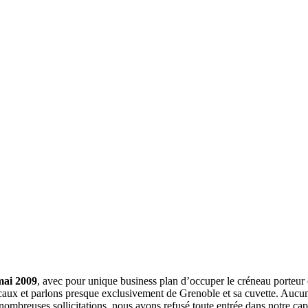
mai 2009
, avec pour unique business plan d’occuper le créneau porteur 
aux et parlons presque exclusivement de Grenoble et sa cuvette. Aucune 
nombreuses sollicitations, nous avons refusé toute entrée dans notre c