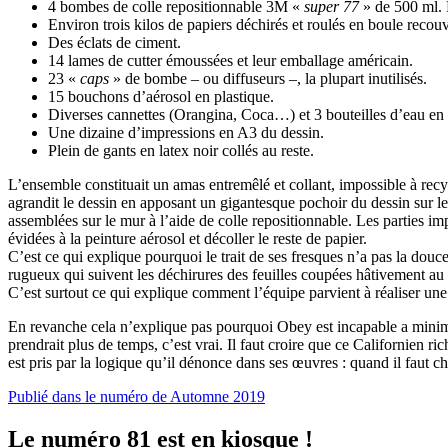
4 bombes de colle repositionnable 3M «
super 77
» de 500 ml. F
Environ trois kilos de papiers déchirés et roulés en boule recouv
Des éclats de ciment.
14 lames de cutter émoussées et leur emballage américain.
23 «
caps
» de bombe – ou diffuseurs –, la plupart inutilisés.
15 bouchons d’aérosol en plastique.
Diverses cannettes (Orangina, Coca…) et 3 bouteilles d’eau en 
Une dizaine d’impressions en A3 du dessin.
Plein de gants en latex noir collés au reste.
L’ensemble constituait un amas entremêlé et collant, impossible à recyc
agrandit le dessin en apposant un gigantesque pochoir du dessin sur le 
assemblées sur le mur à l’aide de colle repositionnable. Les parties im
évidées à la peinture aérosol et décoller le reste de papier.
C’est ce qui explique pourquoi le trait de ses fresques n’a pas la do
rugueux qui suivent les déchirures des feuilles coupées hâtivement au 
C’est surtout ce qui explique comment l’équipe parvient à réaliser une
En revanche cela n’explique pas pourquoi Obey est incapable a minima d’
prendrait plus de temps, c’est vrai. Il faut croire que ce Californien
est pris par la logique qu’il dénonce dans ses œuvres : quand il faut cho
Publié dans le numéro de Automne 2019
Le numéro 81 est en kiosque !