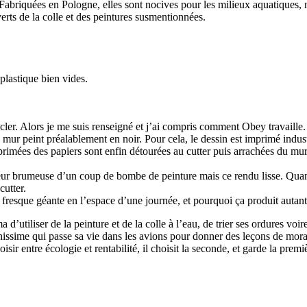
abriquées en Pologne, elles sont nocives pour les milieux aquatiques, n
erts de la colle et des peintures susmentionnées.
plastique bien vides.
ler. Alors je me suis renseigné et j’ai compris comment Obey travaille. S
mur peint préalablement en noir. Pour cela, le dessin est imprimé indust
primées des papiers sont enfin détourées au cutter puis arrachées du mur 
uceur brumeuse d’un coup de bombe de peinture mais ce rendu lisse. Quan
cutter.
 fresque géante en l’espace d’une journée, et pourquoi ça produit autant
utiliser de la peinture et de la colle à l’eau, de trier ses ordures voir
 richissime qui passe sa vie dans les avions pour donner des leçons de m
isir entre écologie et rentabilité, il choisit la seconde, et garde la premi