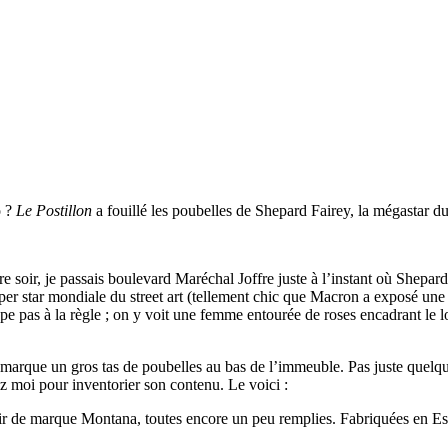
o ?
Le Postillon
a fouillé les poubelles de Shepard Fairey, la mégastar du 
re soir, je passais boulevard Maréchal Joffre juste à l’instant où Shepar
per star mondiale du street art (tellement chic que Macron a exposé une
e pas à la règle ; on y voit une femme entourée de roses encadrant le l
 remarque un gros tas de poubelles au bas de l’immeuble. Pas juste quelqu
hez moi pour inventorier son contenu. Le voici :
r de marque Montana, toutes encore un peu remplies. Fabriquées en Espa