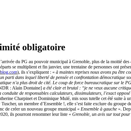
mité obligatoire
arrivée du PG au pouvoir municipal à Grenoble, plus de la moitié des 40
rts se multiplient et fin janvier, une trentaine de personnes ont présen
r-blog.com
), ils s’expliquent : «
à maintes reprises nous avons pu être co
d’un parti dans lequel liberté de pensée et confrontation démocratique 
atique n’a plus droit de cité. Le coup de force bureaucratique sur le 
NDR : Alain Dontaine]
a été clair et brutal : ‘‘je ne veux aucune criti
s la conduite de responsables calculateurs, dissimulateurs, l’exact opposé
therine Charpinet et Dominique Mulé, mis sous tutelle cet été suite à un
Tuscher, un membre d’Ensemble !, elle s’est faite exclure du groupe de 
 donc de créer un nouveau groupe municipal «
Ensemble à gauche
». Depu
2020, ils pourront renommer leur liste «
Grenoble, un avis sur tout pour