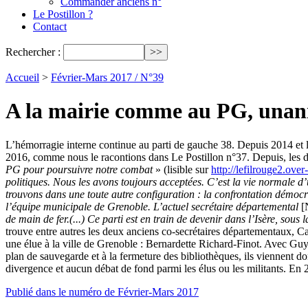
Commander anciens n°
Le Postillon ?
Contact
Rechercher :
Accueil
>
Février-Mars 2017 / N°39
A la mairie comme au PG, unani
L’hémorragie interne continue au parti de gauche 38. Depuis 2014 et l’
2016, comme nous le racontions dans Le Postillon n°37. Depuis, les dépa
PG pour poursuivre notre combat
» (lisible sur
http://lefilrouge2.ove
politiques. Nous les avons toujours acceptées. C’est la vie normale 
trouvons dans une toute autre configuration : la confrontation démocr
l’équipe municipale de Grenoble. L’actuel secrétaire départemental
[
de main de fer.(...) Ce parti est en train de devenir dans l’Isère, sou
trouve entre autres les deux anciens co-secrétaires départementaux, Ca
une élue à la ville de Grenoble : Bernardette Richard-Finot. Avec Guy 
plan de sauvegarde et à la fermeture des bibliothèques, ils viennent
divergence et aucun débat de fond parmi les élus ou les militants. En 
Publié dans le numéro de Février-Mars 2017