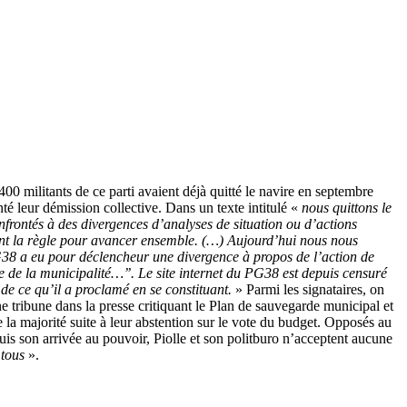
0 militants de ce parti avaient déjà quitté le navire en septembre
té leur démission collective. Dans un texte intitulé «
nous quittons le
nfrontés à des divergences d’analyses de situation ou d’actions
sont la règle pour avancer ensemble. (…) Aujourd’hui nous nous
PG38 a eu pour déclencheur une divergence à propos de l’action de
que de la municipalité…’’. Le site internet du PG38 est depuis censuré
 de ce qu’il a proclamé en se constituant.
» Parmi les signataires, on
e tribune dans la presse critiquant le Plan de sauvegarde municipal et
la majorité suite à leur abstention sur le vote du budget. Opposés au
is son arrivée au pouvoir, Piolle et son politburo n’ac­ce­ptent aucune
 tous
».