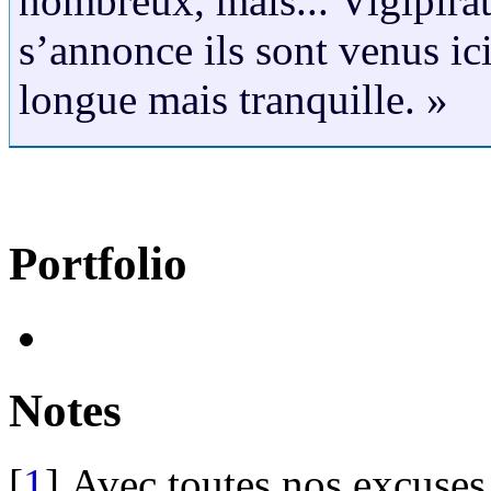
nombreux, mais... Vigipira
s’annonce ils sont venus ici 
longue mais tranquille. »
Portfolio
Notes
[
1
]
Avec toutes nos excuses