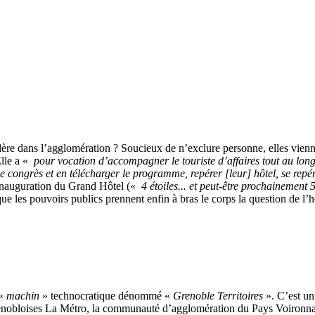
alère dans l’agglomération ? Soucieux de n’exclure personne, elles vienn
lle a «
pour vocation d’accompagner le touriste d’affaires tout au lon
 de congrès et en télécharger le programme, repérer [leur] hôtel, se rep
inauguration du Grand Hôtel («
4 étoiles... et peut-être prochainement 5
ue les pouvoirs publics prennent enfin à bras le corps la question de l’
 «
machin
» technocratique dénommé «
Grenoble Territoires
». C’est un
enobloises La Métro, la communauté d’agglomération du Pays Voironn