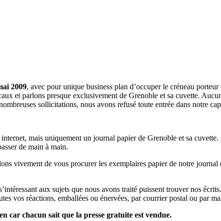
mai 2009
, avec pour unique business plan d’occuper le créneau porteur 
aux et parlons presque exclusivement de Grenoble et sa cuvette. Aucune 
nombreuses sollicitations, nous avons refusé toute entrée dans notre c
a internet, mais uniquement un journal papier de Grenoble et sa cuvette.
 passer de main à main.
llons vivement de vous procurer les exemplaires papier de notre journal 
s s’intéressant aux sujets que nous avons traité puissent trouver nos éc
utes vos réactions, emballées ou énervées, par courrier postal ou par mai
en car chacun sait que la presse gratuite est vendue.