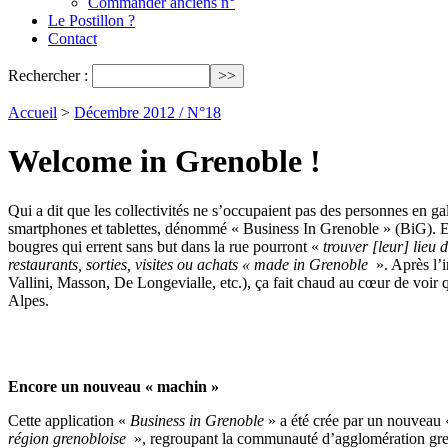
Commander anciens n°
Le Postillon ?
Contact
Rechercher :
Accueil
>
Décembre 2012 / N°18
Welcome in Grenoble !
Qui a dit que les collectivités ne s’occupaient pas des personnes en g
smartphones et tablettes, dénommé « Business In Grenoble » (BiG). E
bougres qui errent sans but dans la rue pourront «
trouver [leur] lieu
restaurants, sorties, visites ou achats « made in Grenoble
». Après l’
Vallini, Masson, De Longevialle, etc.), ça fait chaud au cœur de voir q
Alpes.
Encore un nouveau « machin »
Cette application «
Business in Grenoble
» a été crée par un nouveau
région grenobloise
», regroupant la communauté d’agglomération gr