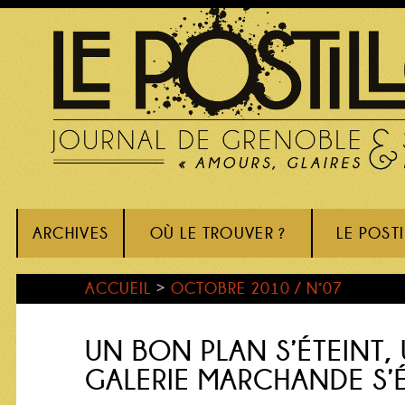
ARCHIVES
OÙ LE TROUVER ?
LE POST
ACCUEIL
>
OCTOBRE 2010 / N°07
UN BON PLAN S’ÉTEINT,
GALERIE MARCHANDE S’É