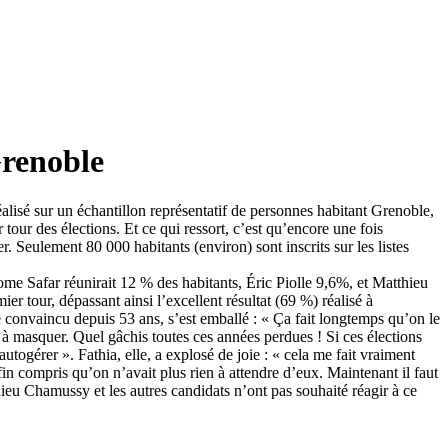
Grenoble
lisé sur un échantillon représentatif de personnes habitant Grenoble,
our des élections. Et ce qui ressort, c’est qu’encore une fois
. Seulement 80 000 habitants (environ) sont inscrits sur les listes
rome Safar réunirait 12 % des habitants, Éric Piolle 9,6%, et Matthieu
r tour, dépassant ainsi l’excellent résultat (69 %) réalisé à
 convaincu depuis 53 ans, s’est emballé : « Ça fait longtemps qu’on le
s à masquer. Quel gâchis toutes ces années perdues ! Si ces élections
togérer ». Fathia, elle, a explosé de joie : « cela me fait vraiment
fin compris qu’on n’avait plus rien à attendre d’eux. Maintenant il faut
hieu Chamussy et les autres candidats n’ont pas souhaité réagir à ce