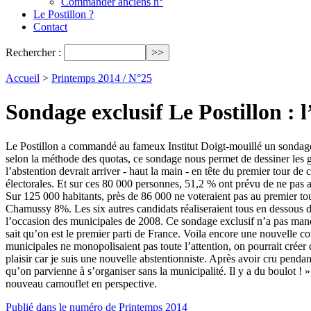
Commander anciens n°
Le Postillon ?
Contact
Rechercher :
Accueil
>
Printemps 2014 / N°25
Sondage exclusif Le Postillon : 
Le Postillon a commandé au fameux Institut Doigt-mouillé un sondage e
selon la méthode des quotas, ce sondage nous permet de dessiner les gr
l’abstention devrait arriver - haut la main - en tête du premier tour d
électorales. Et sur ces 80 000 personnes, 51,2 % ont prévu de ne pas al
Sur 125 000 habitants, près de 86 000 ne voteraient pas au premier tour
Chamussy 8%. Les six autres candidats réaliseraient tous en dessous de 
l’occasion des municipales de 2008. Ce sondage exclusif n’a pas manqu
sait qu’on est le premier parti de France. Voila encore une nouvelle co
municipales ne monopolisaient pas toute l’attention, on pourrait créer 
plaisir car je suis une nouvelle abstentionniste. Après avoir cru penda
qu’on parvienne à s’organiser sans la municipalité. Il y a du boulot ! 
nouveau camouflet en perspective.
Publié dans le numéro de Printemps 2014