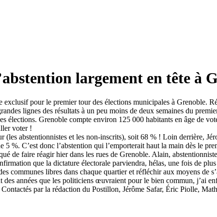
l’abstention largement en tête à 
xclusif pour le premier tour des élections municipales à Grenoble. Réa
andes lignes des résultats à un peu moins de deux semaines du premier t
e ces élections. Grenoble compte environ 125 000 habitants en âge de voter
ler voter !
 (les abstentionnistes et les non-inscrits), soit 68 % ! Loin derrière, Jé
5 %. C’est donc l’abstention qui l’emporterait haut la main dès le premie
é de faire réagir hier dans les rues de Grenoble. Alain, abstentionniste
nfirmation que la dictature électorale parviendra, hélas, une fois de plu
des communes libres dans chaque quartier et réfléchir aux moyens de s’au
nt des années que les politiciens œuvraient pour le bien commun, j’ai en
» Contactés par la rédaction du Postillon, Jérôme Safar, Éric Piolle, Mat