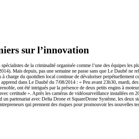
iers sur l’innovation
spécialistes de la criminalité organisée comme l’une des équipes les plus
2014). Mais depuis, pas une semaine ne passe sans que Le Daubé ne rela
les à charge du quotidien local continue de dévaloriser perpétuellement ce
on apprend dans Le Daubé du 7/08/2014 : « Peu avant 23h30, mardi, des p
noble, ont été intrigués par la présence de deux petits engins à moteur 
vec certitude ». Après les caméras de vidéosurveillance installées en 20
nd un partenariat avec Delta Drone et SquareDrone Système, les deux sta
ntrepreneurs qui prennent des risques pour promouvoir les nouvelles te