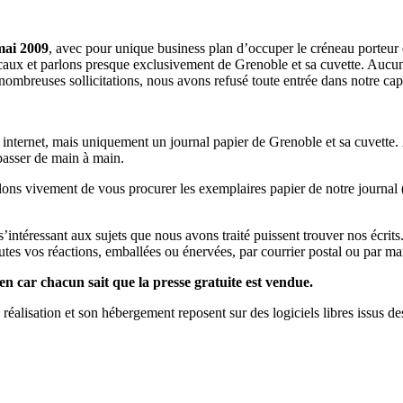
mai 2009
, avec pour unique business plan d’occuper le créneau porteur 
aux et parlons presque exclusivement de Grenoble et sa cuvette. Aucune 
nombreuses sollicitations, nous avons refusé toute entrée dans notre c
a internet, mais uniquement un journal papier de Grenoble et sa cuvette.
 passer de main à main.
llons vivement de vous procurer les exemplaires papier de notre journal 
s s’intéressant aux sujets que nous avons traité puissent trouver nos éc
utes vos réactions, emballées ou énervées, par courrier postal ou par mai
en car chacun sait que la presse gratuite est vendue.
a réalisation et son hébergement reposent sur des logiciels libres issus d