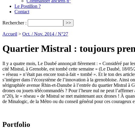
Commander anciens n°
Le Postillon ?
Contact
Rechercher :
Accueil
>
Oct. / Nov. 2014 / N°27
Quartier Mistral : toujours prem
Il y a quatre mois, Le Daubé annonçait fièrement : « Considéré par les 
cité Mistral, à Grenoble, est tombé cette semaine » (Le Daubé, 18/05/
« réseau » n’était pas encore tout-à-fait « tombé ». Et le ton des artic
s’intégrer dans l’écosystème de l’innovation à la grenobloise. Ainsi 
sérigraphiée avenue Rhin-et-Danube à l’entrée du quartier Mistral à Gre
drones ou jouets télécommandés ? Pour l’heure nul ne peut l’affirmer a
n°20), le « réseau » de Mistral se met maintenant aux drones ! À qua
de Minalogic, de la Métro ou du conseil général pour ces courageux e
Portfolio