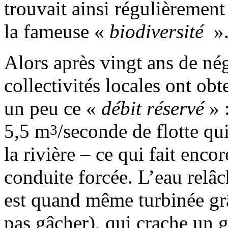
trouvait ainsi régulièrement
la fameuse «
biodiversité
»
Alors après vingt ans de négo
collectivités locales ont o
un peu ce «
débit réservé
» 
5,5 m
/seconde de flotte qui
3
la rivière – ce qui fait enco
conduite forcée. L’eau rel
est quand même turbinée gr
pas gâcher), qui crache un 