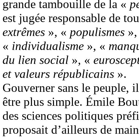
grande tambouille de la «
p
est jugée responsable de to
extrêmes
», «
populismes
»,
«
individualisme
», «
manqu
du lien social
», «
euroscep
et valeurs républicains
».
Gouverner sans le peuple, il 
être plus simple. Émile Bout
des sciences politiques préf
proposait d’ailleurs de mai