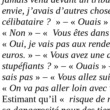
envie, j’avais d’autres chose
célibataire ?
» – «
Ouais
»
«
Non
» – «
Vous êtes dans 
«
Oui, je vais pas aux rende
euros.
» – «
Vous avez une a
stupéfiants ?
» – «
Ouais
» 
sais pas
» – «
Vous allez su
«
On va pas aller loin avec
Estimant qu’il «
risque de r
sa dangerosité pour des tier