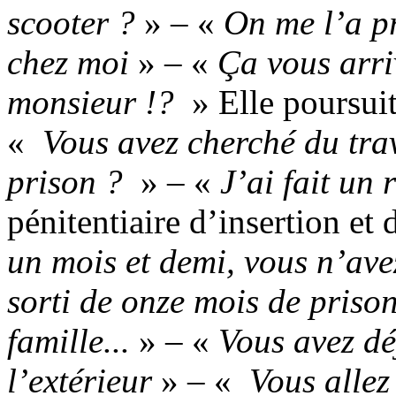
scooter ?
» – «
On me l’a pr
chez moi
» – «
Ça vous arriv
monsieur !?
» Elle poursuit
«
Vous avez cherché du trav
prison ?
» – «
J’ai fait un
pénitentiaire d’insertion et
un mois et demi, vous n’ave
sorti de onze mois de prison
famille...
» – «
Vous avez dé
l’extérieur
» – «
Vous allez 