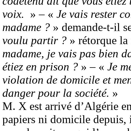
codétenu dit que vous étiez 
voix.
» – «
Je vais rester 
madame ?
» demande-t-il s
voulu partir ?
» rétorque la
madame, je vais pas bien d
étiez en prison ?
» – «
Je me
violation de domicile et me
danger pour la société.
»
M. X est arrivé d’Algérie e
papiers ni domicile depuis, 