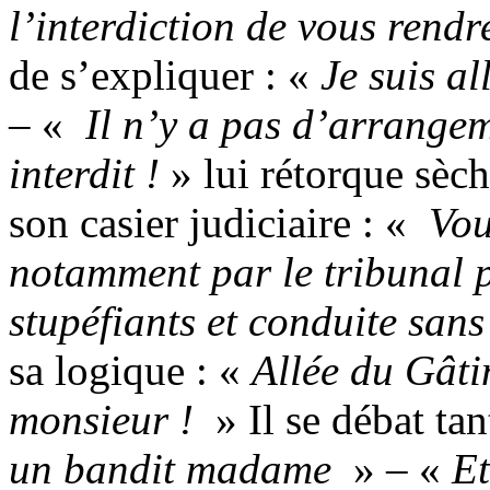
l’interdiction de vous rend
de s’expliquer : «
Je suis al
– «
Il n’y a pas d’arrangeme
interdit !
» lui rétorque sèch
son casier judiciaire : «
Vou
notamment par le tribunal 
stupéfiants et conduite sans
sa logique : «
Allée du Gâtin
monsieur !
» Il se débat ta
un bandit madame
» – «
Et