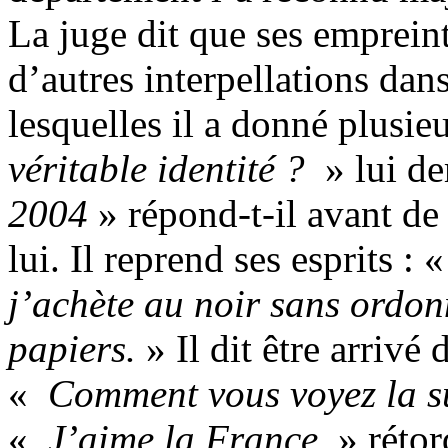
La juge dit que ses emprein
d’autres interpellations dan
lesquelles il a donné plusi
véritable identité ?
» lui de
2004
» répond-t-il avant de 
lui. Il reprend ses esprits : 
j’achète au noir sans ordon
papiers.
» Il dit être arrivé 
«
Comment vous voyez la s
«
J’aime la France
» rétor