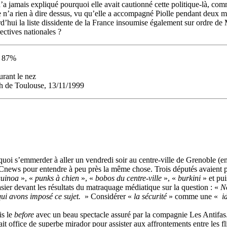
 jamais expliqué pourquoi elle avait cautionné cette politique-là, com
 n’a rien à dire dessus, vu qu’elle a accompagné Piolle pendant deux m
ourd’hui la liste dissidente de la France insoumise également sur ordre 
ectives nationales ?
 : 87%
urant le nez
h de Toulouse, 13/11/1999
i s’emmerder à aller un vendredi soir au centre-ville de Grenoble (en p
r Cnews pour entendre à peu près la même chose. Trois députés avaient pr
quinoa
», «
punks à chien
», «
bobos du centre-ville
», «
burkini
» et pu
sier devant les résultats du matraquage médiatique sur la question : «
No
 qui avons imposé ce sujet.
» Considérer «
la sécurité
» comme une «
i
is le
before
avec un beau spectacle assuré par la compagnie Les Antifas. 
isait office de superbe mirador pour assister aux affrontements entre les f