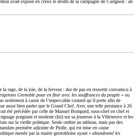
ention avait exposé en creux le destin de la campagne de Carignon : ah
 rage, de la joie, de la ferveur : dur de pas en ressortir convaincu à
rigerons Grenoble pour en finir avec les souffrances du peuple
» ou
s seulement à cause de l’impeccable costard qu’il porte afin de
ue aussi bien parler que le Grand Chef. Avec une telle prestance à 26
vait été précédée par celle de Manuel Bompard, sous-chef en chef et
ignage poignant et modeste (lui) sur sa jeunesse à la Villeneuve et les
rais sur la vieille politique. Seule ombre au tableau, mais pas des
 mandats première adjointe de Piolle, qui est mise en cause
litique menée par la mairie grenobloise ayant «
abandonné les