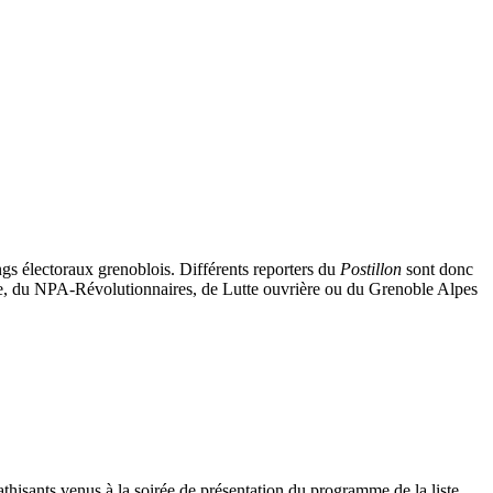
ings électoraux grenoblois. Différents reporters du
Postillon
sont donc
que, du NPA-Révolutionnaires, de Lutte ouvrière ou du Grenoble Alpes
athisants venus à la soirée de présentation du programme de la liste