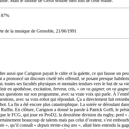
 juste. Mais le monde de Gerbi semble bien loin de cette réalité.
 : 87%
ête de la musique de Grenoble, 21/06/1991
ire aussi que Carignon payait le cidre et la galette, ce qui fausse un pe
nt a prononcé un discours ciselé très offensif, se posant presque habile
 toutes ses facultés physiques et mentales tendues vers le but de sa vie :
inir en apothéose, excitation, ferveur, cris, «
on va gagner, on va gagne
ux questions sur son programme, avec sa vraie voix qui parle. À l’entr
estions, avec sa voix-robot qui répondait. Ça a directement fait retomb
obot. La fin a été encore plus catastrophique. La soirée se déroulant da
e Ruffin. En clôture, Carignon a donné la parole à Patrick Goffi, le pr
te que le FCG, qui joue en ProD2, la deuxième division du rugby, perd «
ertainement beaucoup de talents mais pas celui d’orateur, s’est embourbé
ain
», qu’il connaît «
depuis trente-cinq ans
», allait bien entendu la gag