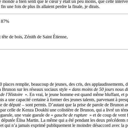
le monde a bien senti que le cœur y était un peu moins, que cette interv
 fin une fois de plus ils allaient perdre la finale, je dirais.
 : 87%
tête de bois, Zénith de Saint Étienne,
places remplie, beaucoup de jeunes, des cris, des applaudissements, de la
n Brunon sur les réseaux sociaux style «
dans moins de 50 jours nous di
 de l’Histoire
». En vrai, le jeune homme est quand même bluffant, et pa
 a une capacité certaine à former des jeunes talents, parvenant à presq
e de député – sont permis. D’autant que la prise de parole de Brunon a
 par celle de Kenza Doukhi une colistière de Brunon, qui a livré un témo
 gueule, une vraie gueule de «
gauche de rupture
» et de coup de vent f
, la députée Élisa Martin. La même qui a été pendant les deux précédents
et qui n’a jamais exprimé publiquement le moindre désaccord avec la po