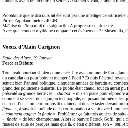
l’auvent, avant de prendre un selfie. C’est bien vivant, à défaut d’être
Probabilité que le discours ait été écrit par une intelligence artificielle
Pic de l’applaudimètre : 40 dB
Maîtrise de l’imparfait du subjonctif : A progressé ce trimestre
Avec quel concert mythique comparer cet événement ? : Sinsemilia, f
Voeux d’Alain Carignon
Stade des Alpes, 19 Janvier
Force et Défaite
Tout avait pourtant si bien commencé. Il y avait un monde fou – faut d
un candidat ou pour boire et manger à l’oeil ? Et puis l’éternel revena
sentait bien l’animal politique, cinquante années de baratin au compteur,
grand des politiciens-taulards. Le public était chaud, tout ça aurait pu f
présenté sa grande fierté : le «
chatbot
» mis en place pour répondre a
comment se servir de ce joujou technophile, en posant lui-même les qu
chair et d’os et on leur proposait maintenant de s’extasier devant un r
finale
», à savoir le prélude de la confrontation à venir avec Laurenc
«
comment gagner la finale
». Problème : ça fait trois années de sui
«
finale
» de leur championnat. Alors le pauvre Patrick Goffi, qui a c
finales de suite de perdues mais que là, c’était différent, son «
ami Al