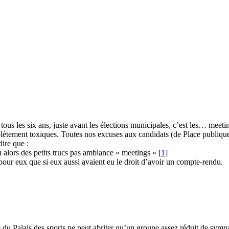
 tous les six ans, juste avant les élections municipales, c’est les… meet
mplètement toxiques. Toutes nos excuses aux candidats (de Place publi
dire que :
u alors des petits trucs pas ambiance « meetings »
[
1
]
 pour eux que si eux aussi avaient eu le droit d’avoir un compte-rendu.
ée du Palais des sports ne peut abriter qu’un groupe assez réduit de symp