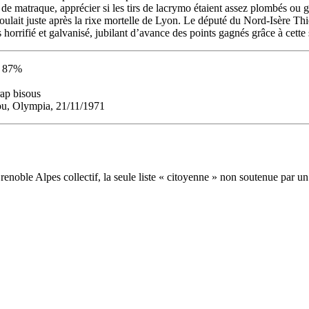
 matraque, apprécier si les tirs de lacrymo étaient assez plombés ou gui
déroulait juste après la rixe mortelle de Lyon. Le député du Nord-Isère 
ois horrifié et galvanisé, jubilant d’avance des points gagnés grâce à ce
 : 87%
rap bisous
ou, Olympia, 21/11/1971
noble Alpes collectif, la seule liste « citoyenne » non soutenue par un p