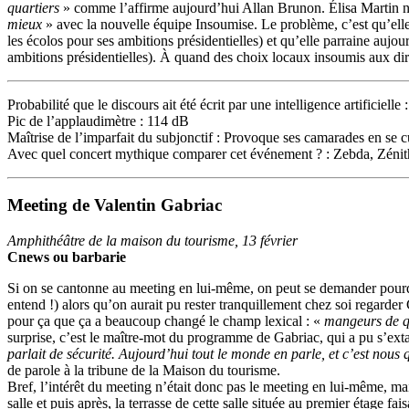
quartiers
» comme l’affirme aujourd’hui Allan Brunon. Élisa Martin n’a
mieux
» avec la nouvelle équipe Insoumise. Le problème, c’est qu’elle
les écolos pour ses ambitions présidentielles) et qu’elle parraine auj
ambitions présidentielles). À quand des choix locaux insoumis aux dir
Probabilité que le discours ait été écrit par une intelligence artificielle
Pic de l’applaudimètre : 114 dB
Maîtrise de l’imparfait du subjonctif : Provoque ses camarades en se c
Avec quel concert mythique comparer cet événement ? : Zebda, Zénit
Meeting de Valentin Gabriac
Amphithéâtre de la maison du tourisme, 13 février
Cnews ou barbarie
Si on se cantonne au meeting en lui-même, on peut se demander pourquo
entend !) alors qu’on aurait pu rester tranquillement chez soi regarde
pour ça que ça a beaucoup changé le champ lexical : «
mangeurs de 
surprise, c’est le maître-mot du programme de Gabriac, qui a pu s’exta
parlait de sécurité. Aujourd’hui tout le monde en parle, et c’est nous
de parole à la tribune de la Maison du tourisme.
Bref, l’intérêt du meeting n’était donc pas le meeting en lui-même, ma
salle et puis après, la terrasse de cette salle située au premier étage fa