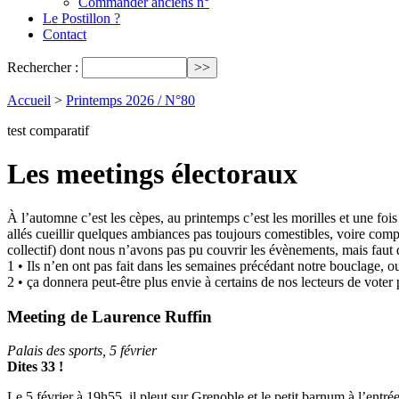
Commander anciens n°
Le Postillon ?
Contact
Rechercher :
Accueil
>
Printemps 2026 / N°80
test comparatif
Les meetings électoraux
À l’automne c’est les cèpes, au printemps c’est les morilles et une fois
allés cueillir quelques ambiances pas toujours comestibles, voire co
collectif) dont nous n’avons pas pu couvrir les évènements, mais faut 
1 • Ils n’en ont pas fait dans les semaines précédant notre bouclage, o
2 • ça donnera peut-être plus envie à certains de nos lecteurs de voter
Meeting de Laurence Ruffin
Palais des sports, 5 février
Dites 33 !
Le 5 février à 19h55, il pleut sur Grenoble et le petit barnum à l’entr