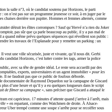
ion la salle n°3, où le candidat soutenu par Horizons, le parti
le : on n’est pas sur un programme jeunesse ce soir, à en juger par le
etites chaises derrière son pupitre. Hommes et femmes alternés, comme
utsider détruit les élites corrompues ? Sauf qu’Hervé n’a rien du Joker
comptoir, pas sûr que ça parle beaucoup au public, il y a pas mal de
 il a quand même prévu quelques séquences qui réveillent son public :
spendre les travaux de l’Esplanade pour y remettre un parking : un
Il veut une ville sécurisée, juste et vivante, qu’il nous dit. Gerbi
u candidat Horizons, c’est lutter contre les tags, armer la police
blic, avec sa tête de gendre idéal. Le reste sera accueilli par des
comptables, experts, universitaires et un agent immobilier «
pour les
. Il ne faudrait pas que ce public de foufous déborde.
C’est le documentaire de Raymond Depardon sur la campagne de Giscard
is plus d’une heure et qu’il y a eu quelques longueurs dans le script
tait de filmer sa campagne
», sans préciser que Giscard a attaqué le
m est capricieux. 17 minutes d’attente quand j’arrive à l’arrêt, mais
ville
» en repartant, comme des Watchmen de droite. À Alsace-
livreur Uber trempé comme une soupe s’arrête pour se recoiffer sous