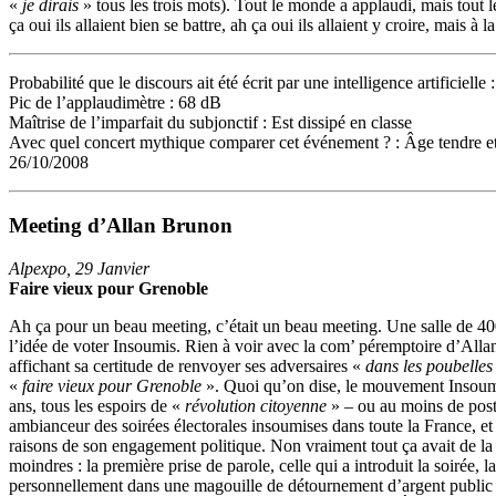
«
je dirais
» tous les trois mots). Tout le monde a applaudi, mais tout 
ça oui ils allaient bien se battre, ah ça oui ils allaient y croire, mais à la
Probabilité que le discours ait été écrit par une intelligence artificielle
Pic de l’applaudimètre : 68 dB
Maîtrise de l’imparfait du subjonctif : Est dissipé en classe
Avec quel concert mythique comparer cet événement ? : Âge tendre et 
26/10/2008
Meeting d’Allan Brunon
Alpexpo, 29 Janvier
Faire vieux pour Grenoble
Ah ça pour un beau meeting, c’était un beau meeting. Une salle de 400 
l’idée de voter Insoumis. Rien à voir avec la com’ péremptoire d’Alla
affichant sa certitude de renvoyer ses adversaires «
dans les poubelles
«
faire vieux pour Grenoble
». Quoi qu’on dise, le mouvement Insoumis
ans, tous les espoirs de «
révolution citoyenne
» ­– ou au moins de post
ambianceur des soirées électorales insoumises dans toute la France, et
raisons de son engagement politique. Non vraiment tout ça avait de la
moindres : la première prise de parole, celle qui a introduit la soirée
personnellement dans une magouille de détournement d’argent public 