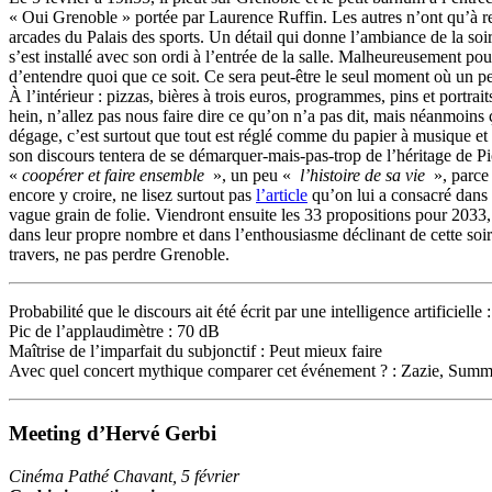
« Oui Grenoble » portée par Laurence Ruffin. Les autres n’ont qu’à res
arcades du Palais des sports. Un détail qui donne l’ambiance de la soir
s’est installé avec son ordi à l’entrée de la salle. Malheureusement pou
d’entendre quoi que ce soit. Ce sera peut-être le seul moment où un p
À l’intérieur : pizzas, bières à trois euros, programmes, pins et portra
hein, n’allez pas nous faire dire ce qu’on n’a pas dit, mais néanmoins 
dégage, c’est surtout que tout est réglé comme du papier à musique et 
son discours tentera de se démarquer-mais-pas-trop de l’héritage de Pi
«
coopérer et faire ensemble
», un peu «
l’histoire de sa vie
», parce
encore y croire, ne lisez surtout pas
l’article
qu’on lui a consacré dans
vague grain de folie. Viendront ensuite les 33 propositions pour 2033,
dans leur propre nombre et dans l’enthousiasme déclinant de cette soir
travers, ne pas perdre Grenoble.
Probabilité que le discours ait été écrit par une intelligence artificielle
Pic de l’applaudimètre : 70 dB
Maîtrise de l’imparfait du subjonctif : Peut mieux faire
Avec quel concert mythique comparer cet événement ? : Zazie, Sum
Meeting d’Hervé Gerbi
Cinéma Pathé Chavant, 5 février