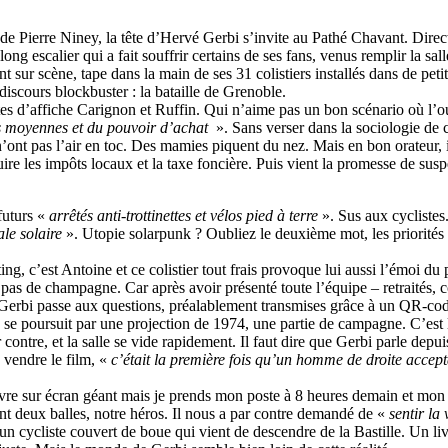
 de Pierre Niney, la tête d’Hervé Gerbi s’invite au Pathé Chavant. Direct
ng escalier qui a fait souffrir certains de ses fans, venus remplir la sal
ant sur scène, tape dans la main de ses 31 colistiers installés dans de p
iscours blockbuster : la bataille de Grenoble.
êtes d’affiche Carignon et Ruffin. Qui n’aime pas un bon scénario où l’o
s moyennes et du pouvoir d’achat
». Sans verser dans la sociologie de 
n’ont pas l’air en toc. Des mamies piquent du nez. Mais en bon orateur,
duire les impôts locaux et la taxe foncière. Puis vient la promesse de su
futurs «
arrêtés anti-trottinettes et vélos pied à terre
». Sus aux cyclistes. 
ale solaire
». Utopie solarpunk ? Oubliez le deuxième mot, les priorités d
 c’est Antoine et ce colistier tout frais provoque lui aussi l’émoi du pu
 pas de champagne. Car après avoir présenté toute l’équipe – retraités, 
Gerbi passe aux questions, préalablement transmises grâce à un QR-code
oirée se poursuit par une projection de 1974, une partie de campagne. 
 contre, et la salle se vide rapidement. Il faut dire que Gerbi parle depu
s vendre le film, «
c’était la première fois qu’un homme de droite accep
 sur écran géant mais je prends mon poste à 8 heures demain et mon tra
ment deux balles, notre héros. Il nous a par contre demandé de «
sentir la 
 un cycliste couvert de boue qui vient de descendre de la Bastille. Un 