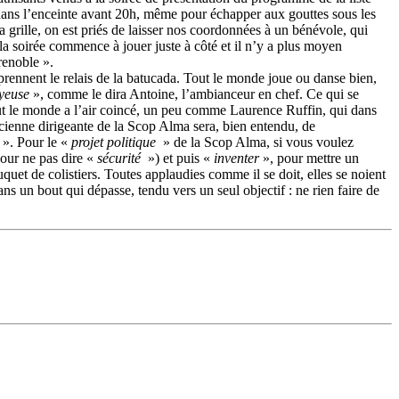
e dans l’enceinte avant 20h, même pour échapper aux gouttes sous les
 grille, on est priés de laisser nos coordonnées à un bénévole, qui
e la soirée commence à jouer juste à côté et il n’y a plus moyen
renoble ».
p prennent le relais de la batucada. Tout le monde joue ou danse bien,
oyeuse
», comme le dira Antoine, l’ambianceur en chef. Ce qui se
tout le monde a l’air coincé, un peu comme Laurence Ruffin, qui dans
ncienne dirigeante de la Scop Alma sera, bien entendu, de
». Pour le «
projet politique
» de la Scop Alma, si vous voulez
our ne pas dire «
sécurité
») et puis «
inventer
», pour mettre un
uet de colistiers. Toutes applaudies comme il se doit, elles se noient
s un bout qui dépasse, tendu vers un seul objectif : ne rien faire de