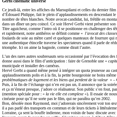
Gerbi cinematic universe
Ce jeudi-là, entre les affiches du Marsupilami et celles du dernier film
d’Édouard Philippe, fait le plein d’applaudissements en descendant le lo
nombre de têtes blanches. Notre avocat-candidat, lui, frétille en mont
dans un dîner un peu coincé. Ce soir Hervé Gerbi vient présenter son d
Titre aguicheur, comme l’intro où il se positionne en challenger des t
et rapidement, notre antihéros se définit comme «
l’avocat des classe
foulards de soie au mètre carré et quelques manteaux de fourrure qui 
une authentique étincelle traverse les spectateurs quand il parle de ré
triomphe. Ici on aime la bagnole, comme dirait l’autre.
L’un des rares autres soubresauts sera occasionné par l’évocation des 
donne aussi dans le film d’anticipation : faire de Grenoble une «
capit
municipale et installer des caméras.
Hervé Gerbi a quand même pensé à intégrer un quota jeunesse au casting,
applaudissements polis et à la fin, la petite bourgeoisie ne boira même
problématiques de logement et les biens qui perdent de la valeur
» – 
Puis, à la fin de l’échange qui n’en est pas un, il annonce que la s
et ça m’émeut presque, j’adore ce réalisateur. Son public s’en fout, par
(mention spéciale pour : «
la vie elle est complexe
»). Il essaie de nou
cinéaste pour qu’il ne sorte pas le film, qui ne paraîtra qu’en 2002.
Bon, désolée mon Raymond, moi j’adorerais sincèrement voir ton œuvre
il a pas parlé des transports en commun et de leurs tickets à littérale
Lorraine, ça sent la bouffe indienne, mon voisin de banc discute avec