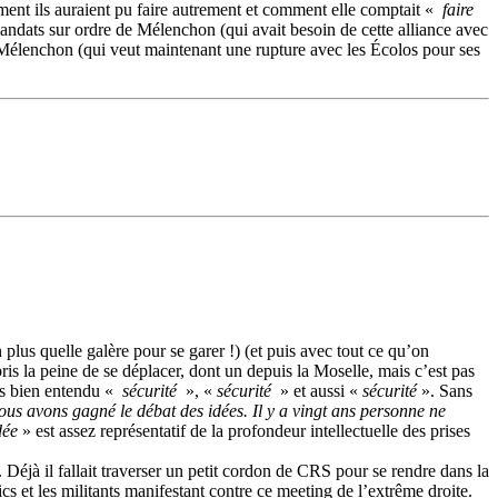
ment ils auraient pu faire autrement et comment elle comptait «
faire
andats sur ordre de Mélenchon (qui avait besoin de cette alliance avec
de Mélenchon (qui veut maintenant une rupture avec les Écolos pour ses
lus quelle galère pour se garer !) (et puis avec tout ce qu’on
is la peine de se déplacer, dont un depuis la Moselle, mais c’est pas
is bien entendu «
sécurité
», «
sécurité
» et aussi «
sécurité
». Sans
us avons gagné le débat des idées. Il y a vingt ans personne ne
dée
» est assez représentatif de la profondeur intellectuelle des prises
Déjà il fallait traverser un petit cordon de CRS pour se rendre dans la
lics et les militants manifestant contre ce meeting de l’extrême droite.