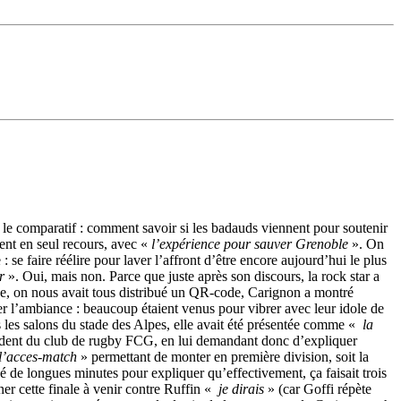
u le comparatif : comment savoir si les badauds viennent pour soutenir
ment en seul recours, avec «
l’expérience pour sauver Grenoble
». On
 se faire réélire pour laver l’affront d’être encore aujourd’hui le plus
r
». Oui, mais non. Parce que juste après son discours, la rock star a
ée, on nous avait tous distribué un QR-code, Carignon a montré
er l’ambiance : beaucoup étaient venus pour vibrer avec leur idole de
ns les salons du stade des Alpes, elle avait été présentée comme «
la
ésident du club de rugby FCG, en lui demandant donc d’expliquer
l’acces-match
» permettant de monter en première division, soit la
 de longues minutes pour expliquer qu’effectivement, ça faisait trois
ner cette finale à venir contre Ruffin «
je dirais
» (car Goffi répète