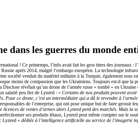
ne dans les guerres du monde ent
national ! Ce printemps, l’info avait fait les gros titres des journaux : 
la Russie après 2014, malgré l’embargo européen. La technologie infrarou
 même société vendait du matériel militaire à la Turquie, également sous 
 l’époque moins de compassion que les Ukrainiens. Toujours est-il que l
dia Disclose révélait qu’un drone de l’armée russe « tombé » en Ukrain
n salarié peu fier de Lynred : «
Certains de nos produits peuvent avoir u
rès. Pour ce drone, c’est un intermédiaire qui a dû le revendre à l’armé
esponsables de l’entreprise, qui ont pour unique but de faire grossir leur
licences de ventes d’armes alors Lynred perd des marchés. Mais la soci
erfectionner ses produits létaux, Lynred peut même compter sur le soutie
ec Lynred «
dédiée à l’intelligence artificielle au service de l’imagerie i