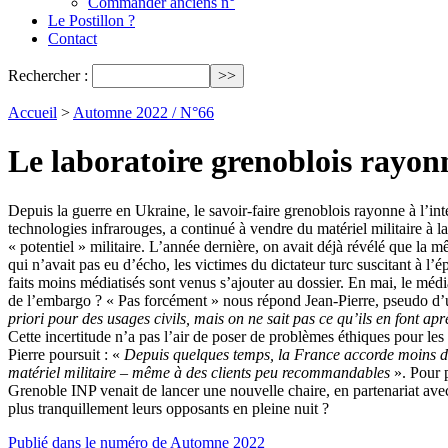
Commander anciens n°
Le Postillon ?
Contact
Rechercher :
Accueil
>
Automne 2022 / N°66
Le laboratoire grenoblois rayon
Depuis la guerre en Ukraine, le savoir-faire grenoblois rayonne à l’inter
technologies infrarouges, a continué à vendre du matériel militaire à 
« potentiel » militaire. L’année dernière, on avait déjà révélé que la
qui n’avait pas eu d’écho, les victimes du dictateur turc suscitant à
faits moins médiatisés sont venus s’ajouter au dossier. En mai, le mé
de l’embargo ? « Pas forcément » nous répond Jean-Pierre, pseudo d’u
priori pour des usages civils, mais on ne sait pas ce qu’ils en font ap
Cette incertitude n’a pas l’air de poser de problèmes éthiques pour les r
Pierre poursuit : «
Depuis quelques temps, la France accorde moins de 
matériel militaire – même à des clients peu recommandables
». Pour p
Grenoble INP venait de lancer une nouvelle chaire, en partenariat av
plus tranquillement leurs opposants en pleine nuit ?
Publié dans le numéro de Automne 2022