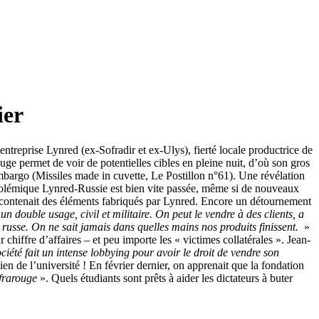
ier
l’entreprise Lynred (ex-Sofradir et ex-Ulys), fierté locale productrice de
ge permet de voir de potentielles cibles en pleine nuit, d’où son gros
embargo (Missiles made in cuvette, Le Postillon n°61). Une révélation
a polémique Lynred-Russie est bien vite passée, même si de nouveaux
e contenait des éléments fabriqués par Lynred. Encore un détournement
n double usage, civil et militaire. On peut le vendre à des clients, a
e russe. On ne sait jamais dans quelles mains nos produits finissent.
»
 chiffre d’affaires – et peu importe les « victimes collatérales ». Jean-
été fait un intense lobbying pour avoir le droit de vendre son
n de l’université ! En février dernier, on apprenait que la fondation
nfrarouge
». Quels étudiants sont prêts à aider les dictateurs à buter