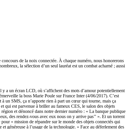
 le concours de la noix connectée. À chaque numéro, nous honorerons
nombreux, la sélection d’un seul lauréat est un combat acharné ; aussi
, il y a un écran LCD, où s’affichent des mots d’amour potentiellement
’émerveille la boss Marie Poule sur France Inter (4/06/2017). C’est
rt à un SMS, ça n’apporte rien à part un cœur qui tourne, mais ça
t qui est parvenue à briller au fameux CES, le salon des objets
la région et dénoncé dans notre dernier numéro : « La banque publique
 eux, des rendez-vous avec eux nous on y arrive pas’’ ». Et un torrent
é pour « mission de répandre sur le monde des objets connectés qui
e et généreuse à l’usage de la technologie. » Face au déferlement des