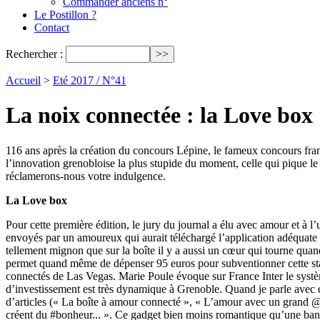
Commander anciens n°
Le Postillon ?
Contact
Rechercher :
Accueil
>
Eté 2017 / N°41
La noix connectée : la Love box
116 ans après la création du concours Lépine, le fameux concours fr
l’innovation grenobloise la plus stupide du moment, celle qui pique le
réclamerons-nous votre indulgence.
La Love box
Pour cette première édition, le jury du journal a élu avec amour et à 
envoyés par un amoureux qui aurait téléchargé l’application adéquate s
tellement mignon que sur la boîte il y a aussi un cœur qui tourne quan
permet quand même de dépenser 95 euros pour subventionner cette start
connectés de Las Vegas. Marie Poule évoque sur France Inter le systèm
d’investissement est très dynamique à Grenoble. Quand je parle avec de
d’articles (« La boîte à amour connecté », « L’amour avec un grand @ 
créent du #bonheur... ». Ce gadget bien moins romantique qu’une banal