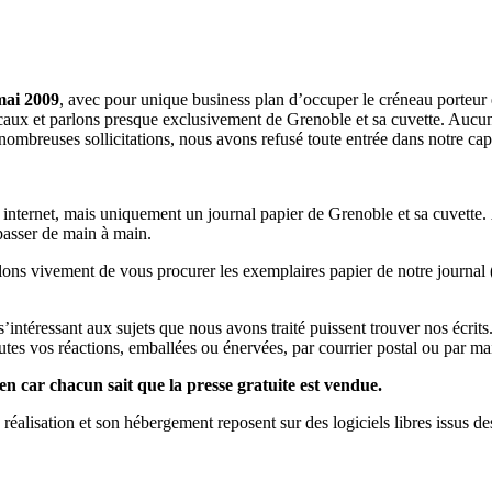
mai 2009
, avec pour unique business plan d’occuper le créneau porteur 
aux et parlons presque exclusivement de Grenoble et sa cuvette. Aucune 
nombreuses sollicitations, nous avons refusé toute entrée dans notre c
a internet, mais uniquement un journal papier de Grenoble et sa cuvette.
 passer de main à main.
llons vivement de vous procurer les exemplaires papier de notre journal 
s s’intéressant aux sujets que nous avons traité puissent trouver nos éc
utes vos réactions, emballées ou énervées, par courrier postal ou par mai
en car chacun sait que la presse gratuite est vendue.
a réalisation et son hébergement reposent sur des logiciels libres issus d