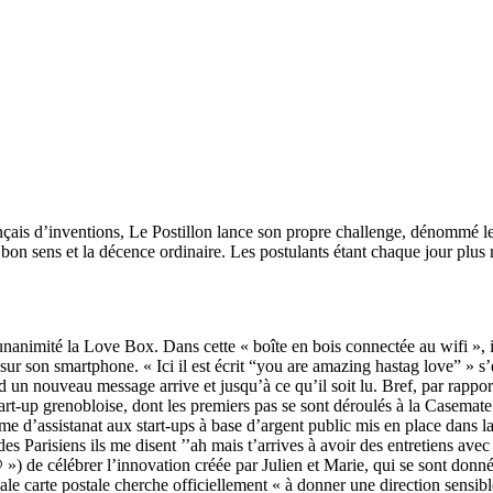
ançais d’inventions, Le Postillon lance son propre challenge, dénommé
 bon sens et la décence ordinaire. Les postulants étant chaque jour plus 
l’unanimité la Love Box. Dans cette « boîte en bois connectée au wifi »
ur son smartphone. « Ici il est écrit “you are amazing hastag love” » s
d un nouveau message arrive et jusqu’à ce qu’il soit lu. Bref, par rappo
-up grenobloise, dont les premiers pas se sont déroulés à la Casemate e
e d’assistanat aux start-ups à base d’argent public mis en place dans 
s Parisiens ils me disent ’’ah mais t’arrives à avoir des entretiens avec
») de célébrer l’innovation créée par Julien et Marie, qui se sont donn
e carte postale cherche officiellement « à donner une direction sensibl