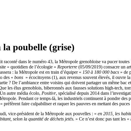
 la poubelle (grise)
 raconté dans le numéro 43, la Métropole grenobloise va pucer toutes le
site « quotidien de l’écologie »
Reporterre
(05/09/2019) consacre un art
assera : la Métropole est en train d’équiper «
150 à 180 000 bacs
» de 
égo des «
bons
» écocitoyens (1), aux revenus souvent élevés, il ouvre l
e partie ? De l’ambiance entre voisins qui doivent partager un même bac
ue les élus grenoblois, biberonnés aux fausses solutions high-tech, to
. Un autre média écolo,
Positivr
, spécialisé depuis 2014 dans l’investiga
ropole. Pendant ce temps-là, les industriels continuent à pondre des pro
» préfèrent faire culpabiliser et raquer les pauvres en mettant des puces 
oudi, vice-président de la Métropole aux pouvelles : «
en 2015, les habi
tant, selon la quantité de déchets jetés.
» Ce n’est donc pas tant les «