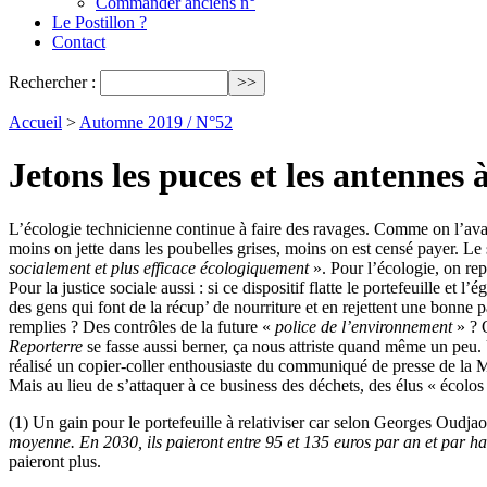
Commander anciens n°
Le Postillon ?
Contact
Rechercher :
Accueil
>
Automne 2019 / N°52
Jetons les puces et les antennes à
L’écologie technicienne continue à faire des ravages. Comme on l’avait
moins on jette dans les poubelles grises, moins on est censé payer. Le 
socialement et plus efficace écologiquement
». Pour l’écologie, on rep
Pour la justice sociale aussi : si ce dispositif flatte le portefeuille et l’
des gens qui font de la récup’ de nourriture et en rejettent une bonn
remplies ? Des contrôles de la future «
police de l’environnement
» ? Q
Reporterre
se fasse aussi berner, ça nous attriste quand même un peu
réalisé un copier-coller enthousiaste du communiqué de presse de la Mét
Mais au lieu de s’attaquer à ce business des déchets, des élus « écolos 
(1) Un gain pour le portefeuille à relativiser car selon Georges Oudja
moyenne. En 2030, ils paieront entre 95 et 135 euros par an et par habi
paieront plus.