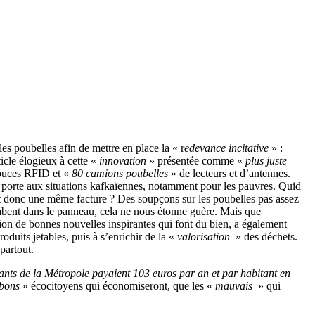
s poubelles afin de mettre en place la « r
edevance incitative
» :
icle élogieux à cette «
innovation
» présentée comme «
plus juste
puces RFID et «
80 camions poubelles
» de lecteurs et d’antennes.
a porte aux situations kafkaïennes, notamment pour les pauvres. Quid
 et donc une même facture ? Des soupçons sur les poubelles pas assez
mbent dans le panneau, cela ne nous étonne guère. Mais que
tion de bonnes nouvelles inspirantes qui font du bien, a également
duits jetables, puis à s’enrichir de la «
valorisation
» des déchets.
partout.
tants de la Métropole payaient 103 euros par an et par habitant en
bons
» écocitoyens qui économiseront, que les «
mauvais
» qui