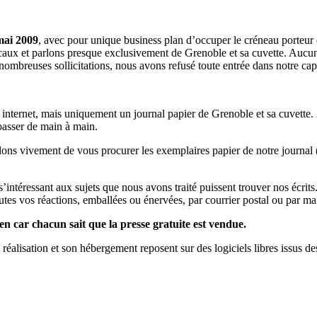
mai 2009
, avec pour unique business plan d’occuper le créneau porteur 
aux et parlons presque exclusivement de Grenoble et sa cuvette. Aucune 
nombreuses sollicitations, nous avons refusé toute entrée dans notre c
a internet, mais uniquement un journal papier de Grenoble et sa cuvette.
 passer de main à main.
llons vivement de vous procurer les exemplaires papier de notre journal 
s s’intéressant aux sujets que nous avons traité puissent trouver nos éc
utes vos réactions, emballées ou énervées, par courrier postal ou par mai
en car chacun sait que la presse gratuite est vendue.
a réalisation et son hébergement reposent sur des logiciels libres issus d