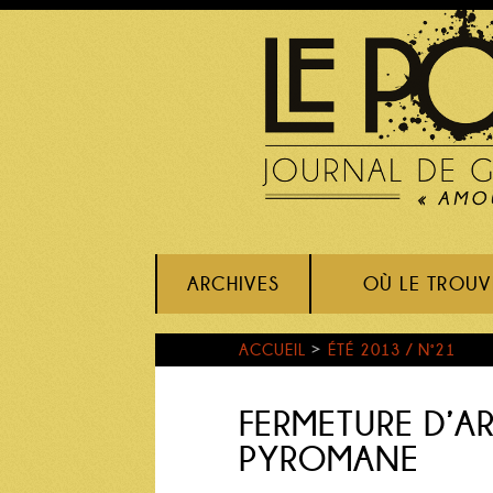
ARCHIVES
OÙ LE TROUV
ACCUEIL
>
ÉTÉ 2013 / N°21
FERMETURE D’A
PYROMANE