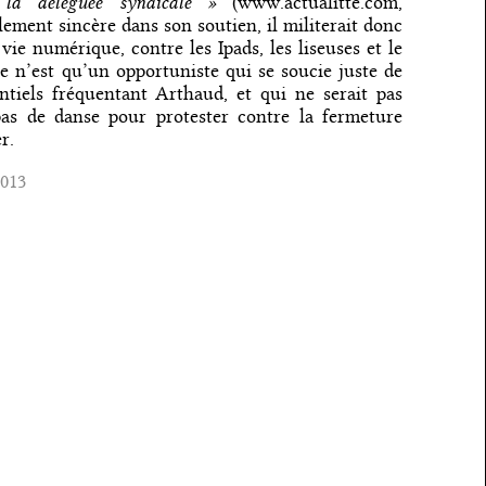
t la déléguée syndicale »
(www.actualitté.com,
llement sincère dans son soutien, il militerait donc
ie numérique, contre les Ipads, les liseuses et le
e n’est qu’un opportuniste qui se soucie juste de
entiels fréquentant Arthaud, et qui ne serait pas
pas de danse pour protester contre la fermeture
r.
2013