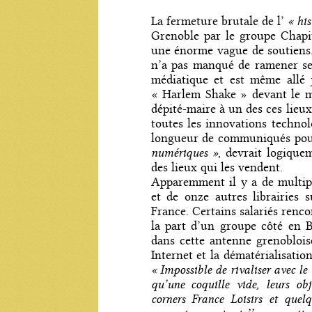
« his
La fermeture brutale de l’
Grenoble par le groupe Chapit
une énorme vague de soutiens.
n’a pas manqué de ramener ses
médiatique et est même allé 
« Harlem Shake » devant le m
dépité-maire à un des ces lieux 
toutes les innovations technol
longueur de communiqués pou
numériques »
, devrait logiquem
des lieux qui les vendent.
Apparemment il y a de multipl
et de onze autres librairies 
France. Certains salariés renco
la part d’un groupe côté en 
dans cette antenne grenoblois
Internet et la dématérialisatio
« Impossible de rivaliser avec le
qu’une coquille vide, leurs ob
corners France Loisirs et quel