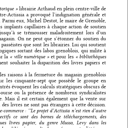
torique »
librairie Arthaud en plein centre-ville de
re-Actissia a provoqué l’indignation générale et
 Parmi eux, Michel Destot, le maire de Grenoble,
 implants capillaires à chaque action de soutien
jusqu’à se trémousser maladroitement lors d’un
agasin. On ne peut que s’étonner du soutien du
passéistes que sont les librairies. Lui qui soutient
ogiques sortant des labos grenoblois, qui milite à
« ville numérique »
« bibliothèques
r la
et pour les
ent souhaiter la disparition des livres papiers et
es raisons à la fermeture du magasin grenoblois
sur les cinquante-sept que possède le groupe en
ntrés évoquent les calculs stratégiques obscurs de
Bourse ou la présence de nombreux syndicalistes
e. Mais il est certain également que la vente sur
n des livres ne sont pas étrangers à cette décision.
 e-commerce : ‘‘Le projet d’Actissia n’est rien d’autre
jectifs ce sont des bornes de téléchargements, des
ques livres papier, du genre Musso, Levy dans les