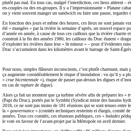
plutôt pas mal. En tous cas, malgré l’interdiction, ces lieux attirent 
en-couples ou des en‑groupes. Il y a l’impressionnante « Platane cabane
on y vient souvent manger un sandwich ou faire une pause, regarder dé
En fonction des jours et même des heures, ces lieux ne sont jamais vr
été « mangées » par la rivière la semaine d’après, un nouvel espace pou
d’année en année, à cause de tous ces cailloux que la rivière charrie 
construit à la fin des années 1980, les cailloux du Drac étaient « dragu
d’exploiter les rivières dans leur « lit mineur » – pour d’évidentes rais
Drac s’accumulent dans les kilomètres avant le barrage de Saint-Égrève
Pour nous, simples flâneurs inconscients, c’est plutôt charmant, mais 
ça augmente considérablement le risque d’inondation : vu qu’il y a plus 
«
crue bicentennale
»), risque de passer par‑dessus les digues et d’inon
en cas de rupture de digue).
Alors ça fait un moment que ça turbine sévère afin de préparer les «
t
(Papi du Drac), portés par le Symbhi (Syndicat mixte des bassins hydra
2018, ce ne sont pas moins de 181 réunions qui se sont tenues entre le
la «
gouvernance
» (comités techniques restreints et élargis, comité de 
années. Tous ces comités, ces réunions publiques, ces «
balades péda
le vote en faveur de l’avant-projet par la Métropole en avril dernier.