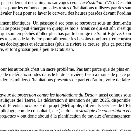
– et pas seulement des animaux sauvages (voir
Le Postillon
n°75). Des chien
 » pour les enfants et puis des restes d’habitations utilisées par des sa
valer l’eau pour se laver le cerveau des heures passées devant l’ordina
aiment identiques. Un passage à sec peut se retrouver sous un demi-mètr
r se poser peut émerger en quelques mois. Mais ce qui est sûr, c’est que
et qui sont empêchés d’aller plus bas par le barrage de Saint-Égrève. C
és », sortis de la rivière pour alimenter les besoins nombreux en constru
ons écologiques et sécuritaires (plus la rivière se creuse, plus ça peut fr
, et font grossir peu à peu le Drakistan.
pour les autorités c’est un sacré problème. Pas tant parce que de plus e
de matériaux solides dans le lit de la rivière, l’eau a moins de place po
der les milliers d’habitations présentes de part et d’autre, voire de fair
ravaux de protection contre les inondations du Drac
» aussi connus sou
uliques de l’Isère). La déclaration d’intention de juin 2025, disponible
s différents «
acteurs
» du projet (Métropole, différents services de l’É
pilotage, comité consultatif, etc.) et de la «
stratégie de concertation e
gogiques
» ont donc abouti à la planification de travaux d’aménagement