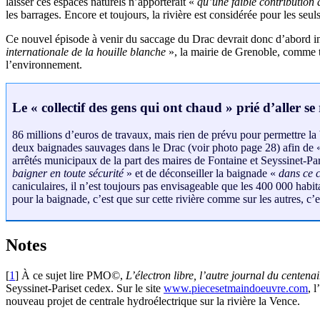
laisser ces espaces naturels n’apporterait «
qu’une faible contribution 
les barrages. Encore et toujours, la rivière est considérée pour les seuls
Ce nouvel épisode à venir du saccage du Drac devrait donc d’abord incite
internationale de la houille blanche
», la mairie de Grenoble, comme tou
l’environnement.
Le « collectif des gens qui ont chaud » prié d’aller se 
86 millions d’euros de travaux, mais rien de prévu pour permettre la
deux baignades sauvages dans le Drac (voir photo page 28) afin de
arrêtés municipaux de la part des maires de Fontaine et Seyssinet-Pa
baigner en toute sécurité
» et de déconseiller la baignade «
dans ce c
caniculaires, il n’est toujours pas envisageable que les 400 000 habita
pour la baignade, c’est que sur cette rivière comme sur les autres, c
Notes
[
1
]
À ce sujet lire PMO©,
L’électron libre, l’autre journal du centen
Seyssinet-Pariset cedex. Sur le site
www.piecesetmaindoeuvre.com
, 
nouveau projet de centrale hydroélectrique sur la rivière la Vence.