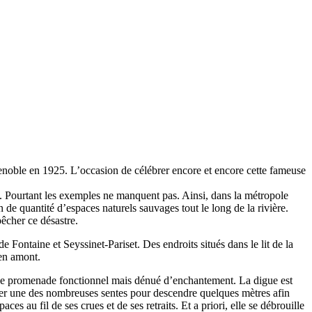
renoble en 1925. L’occasion de célébrer encore et encore cette fameuse
té. Pourtant les exemples ne manquent pas. Ainsi, dans la métropole
 de quantité d’espaces naturels sauvages tout le long de la rivière.
pêcher ce désastre.
 Fontaine et Seyssinet-Pariset. Des endroits situés dans le lit de la
 en amont.
ou de promenade fonctionnel mais dénué d’enchantement. La digue est
nter une des nombreuses sentes pour descendre quelques mètres afin
ces au fil de ses crues et de ses retraits. Et a priori, elle se débrouille