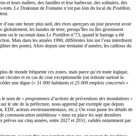
s et leurs maîtres, des familles et leur barbecue, des solitaires, des
ns-toits. Le Drakistan de Fontaine n’est pas loin du local du
Postillon
,
teur.
e d’eau une heure plus tard, des rives aperçues un jour peuvent avoir
 globalement, les bandes de terre, presqu’îles ou îles grossissent
omme on le racontait dans
Le Postillon
n°73, quand le barrage a été
ction. Mais dans les années 1990, différentes lois sur l’eau interdisent
agiliser des ponts). Alors depuis une trentaine d’années, les cailloux du
n plus de monde fréquente ces zones, mais parce qu’en toute logique,
ur circuler et en cas de crue exceptionnelle (on redoute surtout la
e céder une digue («
31 000 habitants et 25 000 emplois concernés
»
s le nom de «
programmes d’actions de préventions des inondations
»
 sur le site de la préfecture, nous apprend par exemple que depuis
tat, EDF, acteurs environnementaux, etc.). On vous passe les détails de
t de communication ambitieuse
» mise en place les sept dernières
s prévus sur cinq années, entre 2027 et 2031, validés notamment par