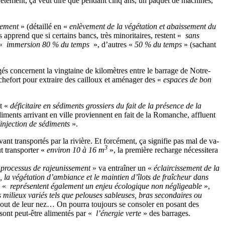
ncrètement, ça veut dire que pendant cinq ans, un paquet de machines,
sement
» (détaillé en «
enlèvement de la végétation et abaissement du
 apprend que si certains bancs, très minoritaires, restent «
sans
 «
immersion 80 % du temps
», d’autres «
50 % du temps
» (sachant
és concernent la vingtaine de kilomètres entre le barrage de Notre-
hefort pour extraire des cailloux et aménager des «
espaces de bon
st «
déficitaire en sédiments grossiers du fait de la présence de la
iments arrivant en ville proviennent en fait de la Romanche, affluent
éinjection de sédiments
».
ant transportés par la rivière. Et forcément, ça signifie pas mal de va-
3
 transporter «
environ 10 à 16 m
», la première recharge nécessitera
«
processus de rajeunissement
» va entraîner un «
éclaircissement de la
e, la végétation d’ambiance et le maintien d’îlots de fraîcheur dans
i «
représentent également un enjeu écologique non négligeable
»,
 milieux variés tels que pelouses sableuses, bras secondaires ou
bout de leur nez… On pourra toujours se consoler en posant des
sont peut-être alimentés par «
l’énergie verte
» des barrages.