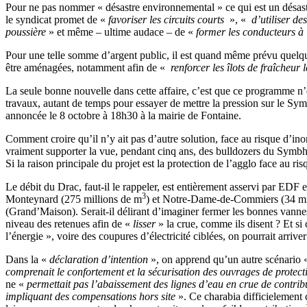
Pour ne pas nommer « désastre environnemental » ce qui est un désas
le syndicat promet de «
favoriser les circuits courts
», «
d’utiliser de
poussière
» et même – ultime audace – de «
former les conducteurs à
Pour une telle somme d’argent public, il est quand même prévu quelqu
être aménagées, notamment afin de «
renforcer les îlots de fraîcheur 
La seule bonne nouvelle dans cette affaire, c’est que ce programme n’
travaux, autant de temps pour essayer de mettre la pression sur le Symb
annoncée le 8 octobre à 18h30 à la mairie de Fontaine.
Comment croire qu’il n’y ait pas d’autre solution, face au risque d’ino
vraiment supporter la vue, pendant cinq ans, des bulldozers du Symbhi éc
Si la raison principale du projet est la protection de l’agglo face au ri
Le débit du Drac, faut-il le rappeler, est entièrement asservi par EDF
3
Monteynard (275 millions de m
) et Notre-Dame-de-Commiers (34 mi
(Grand’Maison). Serait-il délirant d’imaginer fermer les bonnes vann
niveau des retenues afin de «
lisser
» la crue, comme ils disent ? Et si
l’énergie », voire des coupures d’électricité ciblées, on pourrait arrive
Dans la «
déclaration d’intention
», on apprend qu’un autre scénario
comprenait le confortement et la sécurisation des ouvrages de protecti
ne «
permettait pas l’abaissement des lignes d’eau en crue de contribue
impliquant des compensations hors site
». Ce charabia difficielement 