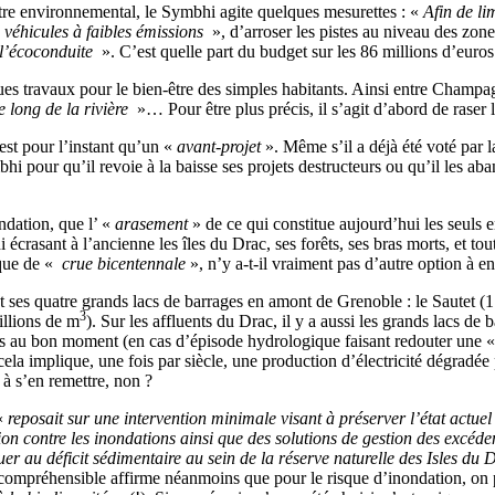
tre environnemental, le Symbhi agite quelques mesurettes : «
Afin de li
s véhicules à faibles émissions
», d’arroser les pistes au niveau des z
 l’écoconduite
». C’est quelle part du budget sur les 86 millions d’euros
es travaux pour le bien-être des simples habitants. Ainsi entre Champa
le long de la rivière
»… Pour être plus précis, il s’agit d’abord de raser 
est pour l’instant qu’un «
avant-projet
». Même s’il a déjà été voté par 
hi pour qu’il revoie à la baisse ses projets destructeurs ou qu’il les a
ndation, que l’ «
arasement
» de ce qui constitue aujourd’hui les seuls 
rasant à l’ancienne les îles du Drac, ses forêts, ses bras morts, et toute
sque de «
crue bicentennale
», n’y a-t-il vraiment pas d’autre option à e
 et ses quatre grands lacs de barrages en amont de Grenoble : le Sautet (
3
llions de m
). Sur les affluents du Drac, il y a aussi les grands lacs 
es au bon moment (en cas d’épisode hydro­logique faisant redouter une 
 cela implique, une fois par siècle, une production d’électricité dégradé
r à s’en remettre, non ?
 «
reposait sur une intervention minimale visant à préserver l’état actue
on contre les inondations ainsi que des solutions de gestion des excéde
r au déficit sédimentaire au sein de la réserve naturelle des Isles du Dr
compréhensible affirme néanmoins que pour le risque d’inondation, on p