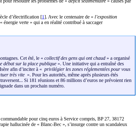
ent pour résoudre les problèmes de «
déficit sédimentaire
» causés par
cle d’électrification
[
1
]
. Avec le centenaire de «
l’exposition
« énergie verte » qui a en réalité contribué à saccager
ontagnes. Cet été, le «
collectif des gens qui ont chaud
» a organisé
le débat sur la place publique
». Une initiative qui a entraîné des
sère afin d’inciter à «
privilégier les zones réglementées pour vous
tuer très vite
». Pour les autorités, même après plusieurs étés
 traversent... Si 181 réunions et 86 millions d’euros ne prévoient rien
 baignade dans un prochain numéro.
, commandable pour cinq euros à Service compris, BP 27, 38172
rapie hallucinée de « Blanc-Bec », s’insurge contre un scandaleux