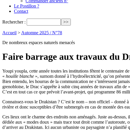
Commander anciens n°
Le Postillon ?
Contact
Rechercher :
Accueil
>
Automne 2025 / N°78
De nombreux espaces naturels menacés
Faire barrage aux travaux du D
Youpi youpla, cette année toutes les institutions fêtent le centenaire d
«
houille blanche
», surnom donné à l’hydroélectricité, qu’on présen
Bien entendu, les hourras de la communication ne s’intéressent jamais 
grenobloise, le Drac s’apprête à subir cinq années de travaux afin de 
C’est en tout cas ce que prévoit l’avant-projet, qui programme 86 mill
Connaissez-vous le Drakistan ? C’est le nom – non officiel – donné à to
rivière et donc susceptibles d’être submergés en cas de montée des e
Ces lieux ont le charme des endroits non aménagés. Juste au-dessus, i
dédiée aux « modes doux » mais trace tout droit comme l’autoroute, o
d’arriver au Drakistan. Ici aucun urbaniste ou paysagiste n’a planifié quoi