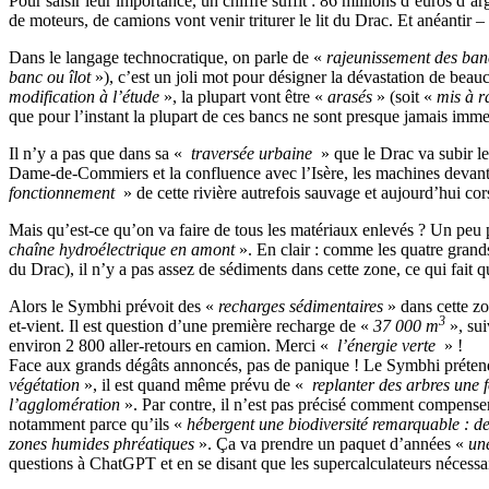
Pour saisir leur importance, un chiffre suffit : 86 millions d’euros d’
de moteurs, de camions vont venir triturer le lit du Drac. Et anéantir
Dans le langage technocratique, on parle de «
rajeunissement des banc
banc ou îlot
»), c’est un joli mot pour désigner la dévastation de beauc
modification à l’étude
», la plupart vont être «
arasés
» (soit «
mis à r
que pour l’instant la plupart de ces bancs ne sont presque jamais imme
Il n’y a pas que dans sa «
traversée urbaine
» que le Drac va subir le
Dame-de-Commiers et la confluence avec l’Isère, les machines devant
fonctionnement
» de cette rivière autrefois sauvage et aujourd’hui cors
Mais qu’est-ce qu’on va faire de tous les matériaux enlevés ? Un peu p
chaîne hydroélectrique en amont
». En clair : comme les quatre grands
du Drac), il n’y a pas assez de sédiments dans cette zone, ce qui fait 
Alors le Symbhi prévoit des «
recharges sédimentaires
» dans cette zo
3
et-vient. Il est question d’une première recharge de «
37 000 m
», sui
environ 2 800 aller-retours en camion. Merci «
l’énergie verte
» !
Face aux grands dégâts annoncés, pas de panique ! Le Symbhi prétend 
végétation
», il est quand même prévu de «
replanter des arbres une f
l’agglomération
». Par contre, il n’est pas précisé comment compenser
notamment parce qu’ils «
hébergent une biodiversité remarquable : de
zones humides phréatiques
». Ça va prendre un paquet d’années «
un
questions à ChatGPT et en se disant que les supercalculateurs nécess