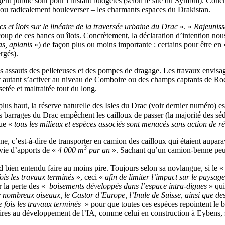
argent public sont pour l’instant budgétés (selon le site du Symbhi). Co
 – ou radicalement bouleverser – les charmants espaces du Drakistan.
s et îlots sur le linéaire de la traversée urbaine du Drac
». «
Rajeunis
oup de ces bancs ou îlots. Concrètement, la déclaration d’intention nous
as, aplanis
») de façon plus ou moins importante : certains pour être en
rgés).
s assauts des pelleteuses et des pompes de dragage. Les travaux envisag
 autant s’activer au niveau de Comboire ou des champs captants de Roc
etée et maltraitée tout du long.
lus haut, la réserve naturelle des Isles du Drac (voir dernier numéro) e
 barrages du Drac empêchent les cailloux de passer (la majorité des séd
que «
tous les milieux et espèces associés sont menacés sans action de r
ne, c’est-à-dire de transporter en camion des cailloux qui étaient auparav
3
vie d’apports de «
4 000 m
par an
». Sachant qu’un camion-benne peut
bien entendu faire au moins pire. Toujours selon sa novlangue, si le 
ois les travaux terminés
», ceci «
afin de limiter l’impact sur le paysag
 la perte des «
boisements développés dans l’espace intra-digues
» qu
 nombreux oiseaux, le Castor d’Europe, l’Inule de Suisse, ainsi que des
e fois les travaux terminés
» pour que toutes ces espèces repointent le 
aires au développement de l’IA, comme celui en construction à Eybens, 