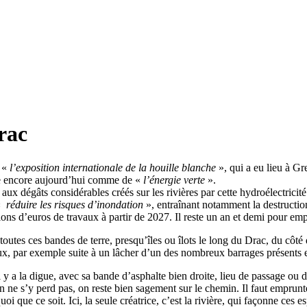
rac
e «
l’exposition internationale de la houille blanche
», qui a eu lieu à G
te encore aujourd’hui comme de «
l’énergie verte
».
aux dégâts considérables créés sur les rivières par cette hydroélectrici
«
réduire les risques d’inondation
», entraînant notamment la destruction
ions d’euros de travaux à partir de 2027. Il reste un an et demi pour em
utes ces bandes de terre, presqu’îles ou îlots le long du Drac, du côté de
aux, par exemple suite à un lâcher d’un des nombreux barrages présents
l y a la digue, avec sa bande d’asphalte bien droite, lieu de passage 
n ne s’y perd pas, on reste bien sagement sur le chemin. Il faut empru
 que ce soit. Ici, la seule créatrice, c’est la rivière, qui façonne ces espa