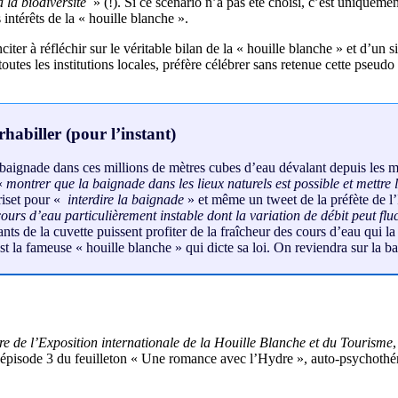
à la biodiversité
» (!). Si ce scénario n’a pas été choisi, c’est uniquem
 intérêts de la « houille blanche ».
r à réfléchir sur le véritable bilan de la « houille blanche » et d’un siè
tes les institutions locales, préfère célébrer sans retenue cette pseudo 
rhabiller (pour l’instant)
 baignade dans ces millions de mètres cubes d’eau dévalant depuis les m
 «
montrer que la baignade dans les lieux naturels est possible et mettre 
riset pour «
interdire la baignade
» et même un tweet de la préfète de l’I
ours d’eau particulièrement instable dont la variation de débit peut fluc
nts de la cuvette puissent profiter de la fraîcheur des cours d’eau qui la
’est la fameuse « houille blanche » qui dicte sa loi. On reviendra sur la
aire de l’Exposition internationale de la Houille Blanche et du Tourisme
l’épisode 3 du feuilleton « Une romance avec l’Hydre », auto-psychothé