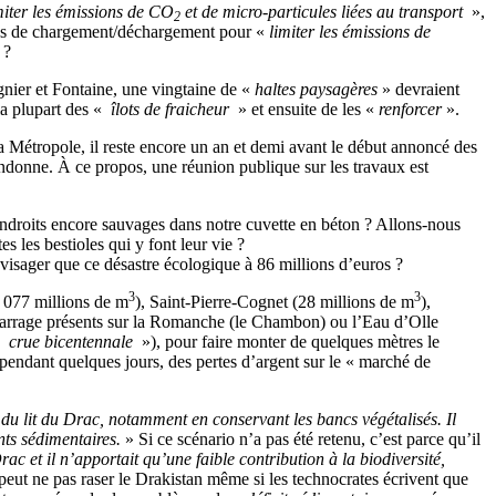
miter les émissions de CO
et de micro-particules liées au transport
»,
2
ones de chargement/déchargement pour «
limiter les émissions de
 ?
gnier et Fontaine, une vingtaine de «
haltes paysagères
» devraient
la plupart des «
îlots de fraicheur
» et ensuite de les «
renforcer
».
la Métropole, il reste encore un an et demi avant le début annoncé des
bandonne. À ce propos, une réunion publique sur les travaux est
endroits encore sauvages dans notre cuvette en béton ? Allons-nous
s les bestioles qui y font leur vie ?
nvisager que ce désastre écologique à 86 millions d’euros ?
3
3
1 077 millions de m
), Saint-Pierre-Cognet (28 millions de m
),
de barrage présents sur la Romanche (le Chambon) ou l’Eau d’Olle
«
crue bicentennale
»), pour faire monter de quelques mètres le
e pendant quelques jours, des pertes d’argent sur le « marché de
l du lit du Drac, notamment en conservant les bancs végétalisés. Il
nts sédimentaires.
» Si ce scénario n’a pas été retenu, c’est parce qu’il
ac et il n’apportait qu’une faible contribution à la biodiversité,
eut ne pas raser le Drakistan même si les technocrates écrivent que