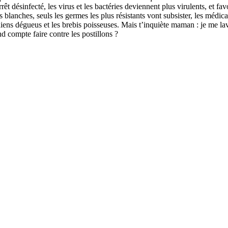
arrêt désinfecté, les virus et les bactéries deviennent plus virulents, et 
es blanches, seuls les germes les plus résistants vont subsister, les méd
iens dégueus et les brebis poisseuses. Mais t’inquiète maman : je me lav
d compte faire contre les postillons ?