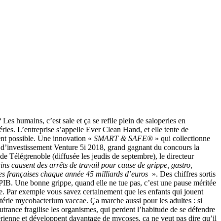
Les humains, c’est sale et ça se refile plein de saloperies en
ies. L’entreprise s’appelle Ever Clean Hand, et elle tente de
vent possible. Une innovation «
SMART & SAFE®
» qui collectionne
d’investissement Venture 5i 2018, grand gagnant du concours la
e Télégrenoble (diffusée les jeudis de septembre), le directeur
ins causent des arrêts de travail pour cause de grippe, gastro,
es françaises chaque année 45 milliards d’euros
». Des chiffres sortis
u PIB. Une bonne grippe, quand elle ne tue pas, c’est une pause méritée
ire. Par exemple vous savez certainement que les enfants qui jouent
actérie mycobacterium vaccae. Ça marche aussi pour les adultes : si
trance fragilise les organismes, qui perdent l’habitude de se défendre
érienne et développent davantage de mycoses. ça ne veut pas dire qu’il