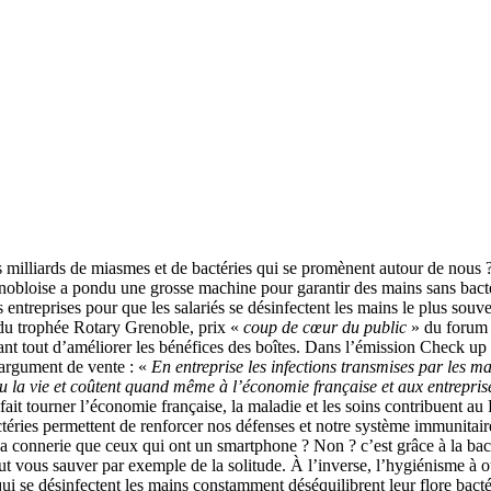
s milliards de miasmes et de bactéries qui se promènent autour de nous ? 
nobloise a pondu une grosse machine pour garantir des mains sans bactér
s entreprises pour que les salariés se désinfectent les mains le plus sou
 du trophée Rotary Grenoble, prix «
coup de cœur du public
» du forum 
nt tout d’améliorer les bénéfices des boîtes. Dans l’émission Check up d
argument de vente : «
En entreprise les infections transmises par les ma
 la vie et coûtent quand même à l’économie française et aux entrepris
fait tourner l’économie française, la maladie et les soins contribuent a
 bactéries permettent de renforcer nos défenses et notre système immunita
t à la connerie que ceux qui ont un smartphone ? Non ? c’est grâce à la b
 vous sauver par exemple de la solitude. À l’inverse, l’hygiénisme à ou
ui se désinfectent les mains constamment déséquilibrent leur flore bact