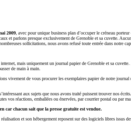
mai 2009
, avec pour unique business plan d’occuper le créneau porteur 
aux et parlons presque exclusivement de Grenoble et sa cuvette. Aucune 
nombreuses sollicitations, nous avons refusé toute entrée dans notre c
a internet, mais uniquement un journal papier de Grenoble et sa cuvette.
 passer de main à main.
llons vivement de vous procurer les exemplaires papier de notre journal 
s s’intéressant aux sujets que nous avons traité puissent trouver nos éc
utes vos réactions, emballées ou énervées, par courrier postal ou par mai
en car chacun sait que la presse gratuite est vendue.
a réalisation et son hébergement reposent sur des logiciels libres issus d