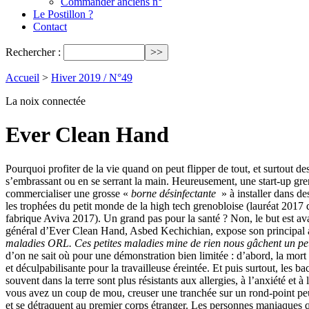
Commander anciens n°
Le Postillon ?
Contact
Rechercher :
Accueil
>
Hiver 2019 / N°49
La noix connectée
Ever Clean Hand
Pourquoi profiter de la vie quand on peut flipper de tout, et surtout de
s’embrassant ou en se serrant la main. Heureusement, une start-up gre
commercialiser une grosse «
borne désinfectante
» à installer dans de
les trophées du petit monde de la high tech grenobloise (lauréat 2017
fabrique Aviva 2017). Un grand pas pour la santé ? Non, le but est ava
général d’Ever Clean Hand, Asbed Kechichian, expose son principal 
maladies ORL. Ces petites maladies mine de rien nous gâchent un peu
d’on ne sait où pour une démonstration bien limitée : d’abord, la mort 
et déculpabilisante pour la travailleuse éreintée. Et puis surtout, les
souvent dans la terre sont plus résistants aux allergies, à l’anxiété e
vous avez un coup de mou, creuser une tranchée sur un rond-point peut
et se détraquent au premier corps étranger. Les personnes maniaques q