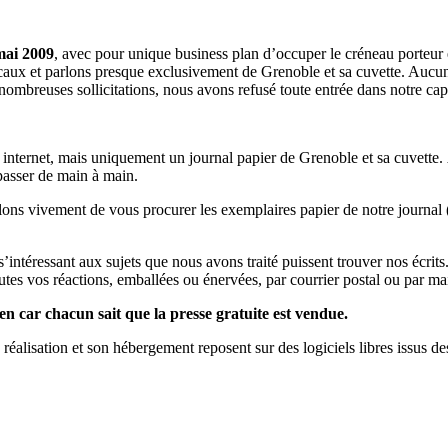
mai 2009
, avec pour unique business plan d’occuper le créneau porteur 
aux et parlons presque exclusivement de Grenoble et sa cuvette. Aucune 
nombreuses sollicitations, nous avons refusé toute entrée dans notre c
a internet, mais uniquement un journal papier de Grenoble et sa cuvette.
 passer de main à main.
llons vivement de vous procurer les exemplaires papier de notre journal 
s s’intéressant aux sujets que nous avons traité puissent trouver nos éc
utes vos réactions, emballées ou énervées, par courrier postal ou par mai
en car chacun sait que la presse gratuite est vendue.
a réalisation et son hébergement reposent sur des logiciels libres issus d