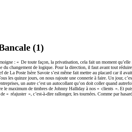
Bancale (1)
gne : « De toute façon, la privatisation, cela fait un moment qu’elle s
du changement de logique. Pour la direction, il faut avant tout réduire l
f de La Poste Isère Savoie s’est même fait mettre au placard car il av
s les quinze jours, on nous rajoute une connerie à faire. Un jour, c’est
treprises, un autre c’est un autocollant qu’on doit coller quand autrefoi
le maximum de timbres de Johnny Halliday à nos « clients ». Et puis il
de « réajuster », c’est-à-dire rallonger, les tournées. Comme par hasard,