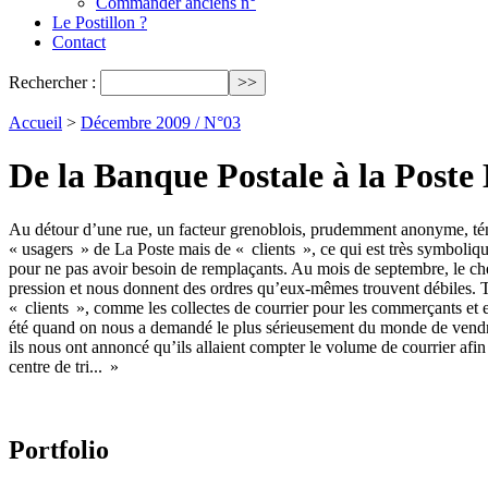
Commander anciens n°
Le Postillon ?
Contact
Rechercher :
Accueil
>
Décembre 2009 / N°03
De la Banque Postale à la Poste 
Au détour d’une rue, un facteur grenoblois, prudemment anonyme, témoi
« usagers » de La Poste mais de « clients », ce qui est très symbolique 
pour ne pas avoir besoin de remplaçants. Au mois de septembre, le che
pression et nous donnent des ordres qu’eux-mêmes trouvent débiles. Tou
« clients », comme les collectes de courrier pour les commerçants et en
été quand on nous a demandé le plus sérieusement du monde de vendre 
ils nous ont annoncé qu’ils allaient compter le volume de courrier afin 
centre de tri... »
Portfolio