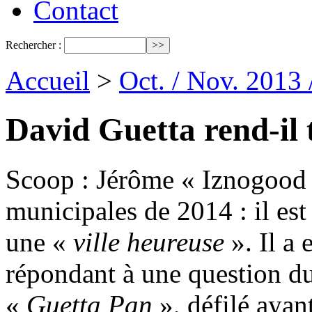
Contact
Rechercher :
Accueil
>
Oct. / Nov. 2013
David Guetta rend-il t
Scoop : Jérôme « Iznogood 
municipales de 2014 : il es
une «
ville heureuse
». Il a
répondant à une question d
«
Guetta Pan
», défilé ayan