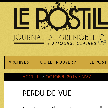
ARCHIVES
OÙ LE TROUVER ?
LE POST
ACCUEIL
>
OCTOBRE 2016 / N°37
PERDU DE VUE