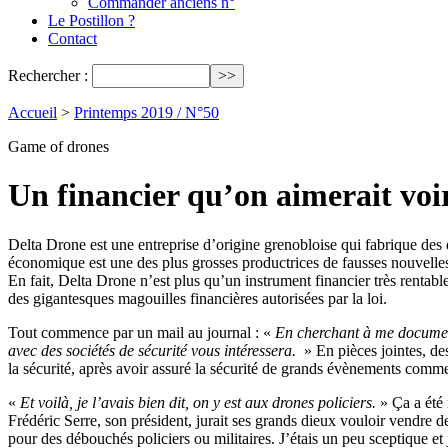
Commander anciens n°
Le Postillon ?
Contact
Rechercher :
Accueil
>
Printemps 2019 / N°50
Game of drones
Un financier qu’on aimerait voir
Delta Drone est une entreprise d’origine grenobloise qui fabrique des 
économique est une des plus grosses productrices de fausses nouvelles
En fait, Delta Drone n’est plus qu’un instrument financier très rentable
des gigantesques magouilles financières autorisées par la loi.
Tout commence par un mail au journal : «
En cherchant à me document
avec des sociétés de sécurité vous intéressera.
» En pièces jointes, des
la sécurité, après avoir assuré la sécurité de grands évènements comm
«
Et voilà, je l’avais bien dit, on y est aux drones policiers.
» Ça a été 
Frédéric Serre, son président, jurait ses grands dieux vouloir vendre d
pour des débouchés policiers ou militaires. J’étais un peu sceptique et 