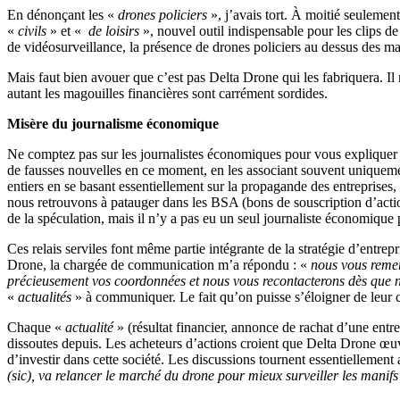
En dénonçant les «
drones policiers
», j’avais tort. À moitié seulement
«
civils
» et «
de loisirs
», nouvel outil indispensable pour les clips d
de vidéosurveillance, la présence de drones policiers au dessus des m
Mais faut bien avouer que c’est pas Delta Drone qui les fabriquera. Il n
autant les magouilles financières sont carrément sordides.
Misère du journalisme économique
Ne comptez pas sur les journalistes économiques pour vous expliquer 
de fausses nouvelles en ce moment, en les associant souvent uniqueme
entiers en se basant essentiellement sur la propagande des entreprises
nous retrouvons à patauger dans les BSA (bons de souscription d’actions
de la spéculation, mais il n’y a pas eu un seul journaliste économique 
Ces relais serviles font même partie intégrante de la stratégie d’ent
Drone, la chargée de communication m’a répondu : «
nous vous remer
précieusement vos coordonnées et nous vous recontacterons dès que n
«
actualités
» à communiquer. Le fait qu’on puisse s’éloigner de leur 
Chaque «
actualité
» (résultat financier, annonce de rachat d’une entre
dissoutes depuis. Les acheteurs d’actions croient que Delta Drone œu
d’investir dans cette société. Les discussions tournent essentiellemen
(sic), va relancer le marché du drone pour mieux surveiller les manifs