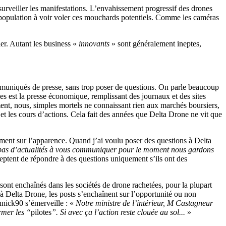
 surveiller les manifestations. L’envahissement progressif des drones
a population à voir voler ces mouchards potentiels. Comme les caméras
ier. Autant les business «
innovants
» sont généralement ineptes,
mmuniqués de presse, sans trop poser de questions. On parle beaucoup
 est la presse économique, remplissant des journaux et des sites
mment, nous, simples mortels ne connaissant rien aux marchés boursiers,
 et les cours d’actions. Cela fait des années que Delta Drone ne vit que
ement sur l’apparence. Quand j’ai voulu poser des questions à Delta
t pas d’actualités à vous communiquer pour le moment nous gardons
eptent de répondre à des questions uniquement s’ils ont des
e sont enchaînés dans les sociétés de drone rachetées, pour la plupart
 Delta Drone, les posts s’enchaînent sur l’opportunité ou non
annick90 s’émerveille : «
Notre ministre de l’intérieur, M Castagneur
rmer les “
pilotes
”. Si avec ça l’action reste clouée au sol...
»