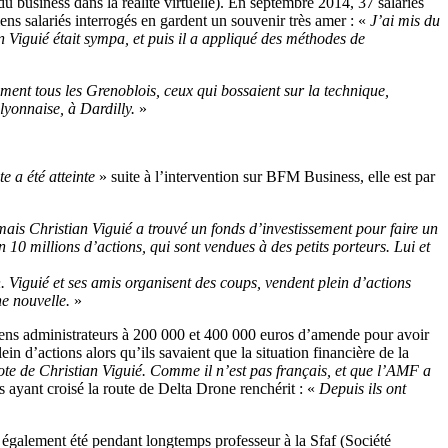
u business dans la réalité virtuelle). En septembre 2014, 37 salariés
iens salariés interrogés en gardent un souvenir très amer : «
J’ai mis du
an Viguié était sympa, et puis il a appliqué des méthodes de
iment tous les Grenoblois, ceux qui bossaient sur la technique,
lyonnaise, à Dardilly.
»
te a été atteinte
» suite à l’intervention sur BFM Business, elle est par
mais Christian Viguié a trouvé un fonds d’investissement pour faire un
n 10 millions d’actions, qui sont vendues à des petits porteurs. Lui et
 Viguié et ses amis organisent des coups, vendent plein d’actions
e nouvelle.
»
iens administrateurs à 200 000 et 400 000 euros d’amende pour avoir
in d’actions alors qu’ils savaient que la situation financière de la
pote de Christian Viguié. Comme il n’est pas français, et que l’AMF a
 ayant croisé la route de Delta Drone renchérit : «
Depuis ils ont
 a également été pendant longtemps professeur à la Sfaf (Société