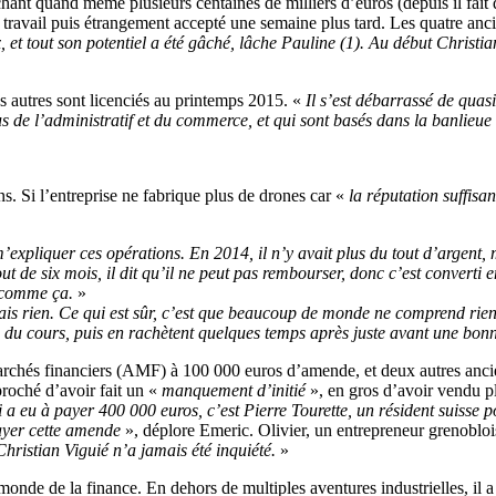
ant quand même plusieurs centaines de milliers d’euros (depuis il fait d
du travail puis étrangement accepté une semaine plus tard. Les quatre anc
x, et tout son potentiel a été gâché, lâche Pauline (1). Au début Christi
es autres sont licenciés au printemps 2015. «
Il s’est débarrassé de quas
s de l’administratif et du commerce, et qui sont basés dans la banlieue 
. Si l’entreprise ne fabrique plus de drones car «
la réputation suffisan
’expliquer ces opérations. En 2014, il n’y avait plus du tout d’argent, 
ut de six mois, il dit qu’il ne peut pas rembourser, donc c’est converti e
t comme ça.
»
ais rien. Ce qui est sûr, c’est que beaucoup de monde ne comprend rien.
e du cours, puis en rachètent quelques temps après juste avant une bonn
marchés financiers (AMF) à 100 000 euros d’amende, et deux autres anc
proché d’avoir fait un «
manquement d’initié
», en gros d’avoir vendu ple
i a eu à payer 400 000 euros, c’est Pierre Tourette, un résident suisse 
ayer cette amende
», déplore Emeric. Olivier, un entrepreneur grenoblois
 Christian Viguié n’a jamais été inquiété.
»
 monde de la finance. En dehors de multiples aventures industrielles, il