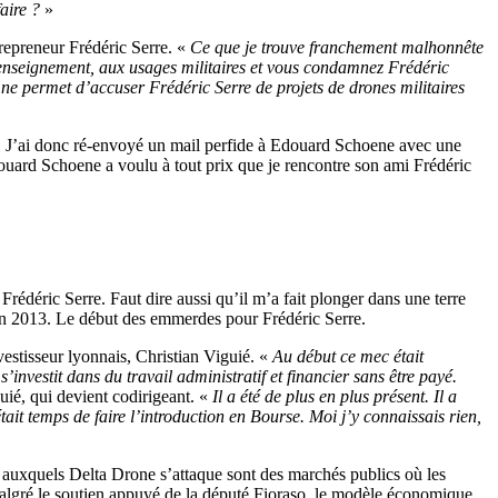
aire ?
»
repreneur Frédéric Serre. «
Ce que je trouve franchement malhonnête
au renseignement, aux usages militaires et vous condamnez Frédéric
n ne permet d’accuser Frédéric Serre de projets de drones militaires
rs. J’ai donc ré-envoyé un mail perfide à Edouard Schoene avec une
douard Schoene a voulu à tout prix que je rencontre son ami Frédéric
rédéric Serre. Faut dire aussi qu’il m’a fait plonger dans une terre
uin 2013. Le début des emmerdes pour Frédéric Serre.
vestisseur lyonnais, Christian Viguié. «
Au début ce mec était
s’investit dans du travail administratif et financier sans être payé.
guié, qui devient codirigeant. «
Il a été de plus en plus présent. Il a
it temps de faire l’introduction en Bourse. Moi j’y connaissais rien,
s auxquels Delta Drone s’attaque sont des marchés publics où les
lgré le soutien appuyé de la député Fioraso, le modèle économique