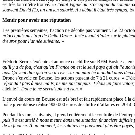
est très loin d’être trouvé. «
C’était Viguié qui s’occupait du commerce.
souvient David (1), un ancien salarié. Au début il était très sympa, to
Mentir pour avoir une réputation
Les premières semaines, l’action ne décolle pas vraiment. Le 22 octo
m’occupais pas trop de Delta Drone. Juste avant d’aller sur le plateau
d’euros pour l’année suivante.
»
Frédéric Serre s’exécute et annonce ce chiffre sur BFM Business, en
qu’il y a de fou, c’est qu’en France on est le seul pays qui ait l’autor
ans. Ça veut dire qu’on va arriver sur un marché mondial dans deux 
Drone s’envole en Bourse, les actions passant de 7 à 21 euros. «
C’éta
répondait plus à mes mails, ne me parlait plus. J’étais un faire-valoir, 
atteinte
”. Donc je ne servais plus à rien.
»
L’envol du cours en Bourse est très bref et fait rapidement place à l
boîte grenobloise réalise 900 000 euros de chiffre d’affaires en 2014.
Pendant les mois suivants, il prend entièrement le contrôle de l’entrep
puis il s’est attelé à nous mettre dans une situation financière diffici
de la finance. À un moment, les salaires ne pouvaient plus être payés, 