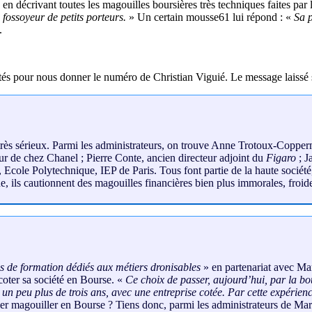
 en décrivant toutes les magouilles boursières très techniques faites p
n fossoyeur de petits porteurs.
» Un certain mousse61 lui répond : «
Sa p
.
és pour nous donner le numéro de Christian Viguié. Le message laissé s
très sérieux. Parmi les administrateurs, on trouve Anne Trotoux-Copper
ur de chez Chanel ; Pierre Conte, ancien directeur adjoint du
Figaro
; J
le Polytechnique, IEP de Paris. Tous font partie de la haute société, c
, ils cautionnent des magouilles financières bien plus immorales, froide
 de formation dédiés aux métiers dronisables
» en partenariat avec Mar
coter sa société en Bourse. «
Ce choix de passer, aujourd’hui, par la bo
 peu plus de trois ans, avec une entreprise cotée. Par cette expérience, 
aller magouiller en Bourse ? Tiens donc, parmi les administrateurs de Ma