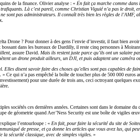
equins de la finance. Olivier analyse : «
En fait ça marche comme dans le
rafiquants. Là c’est pareil, comme Christian Viguié n’a pas le droit, e
ne sont pas administrateurs. Il connaît très bien les règles de l’AMF, alo
x.
elta Drone ? Pour donner à des gens l’envie d’investir, il faut bien avoir
 bossant dans les bureaux de Dardilly, il reste cinq personnes à Moiran
llent,
assure David.
Mais ils restent juste parce qu’ils ont un salaire pa
achètent un drone produit ailleurs, un DJI, et puis adaptent une caméra o
l. Elles disent savoir faire des choses qu’elles sont pas capables de fa
.
» Ce qui n’a pas empêché la boîte de toucher plus de 500 000 euros au 
vestissement) pour une durée de trois ans, ceci octroyant quelques exon
ière.
ltiples sociétés ces dernières années. Certaines sont dans le domaine d
pe de géometrie quand Aer’Ness Security est une boîte de vigiles œuvr
 explique l’entourloupe : «
En fait, pour faire la sécurité du site de Soite
mmuniqué de presse, et ça donne les articles que vous avez lus, qui pe
de la sécurité classique, avec de simples vigiles.
»