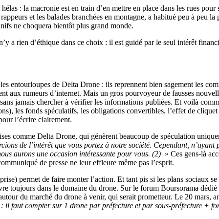
 hélas : la macronie est en train d’en mettre en place dans les rues pour
e rappeurs et les balades branchées en montagne, a habitué peu à peu l
anifs ne choquera bientôt plus grand monde.
’y a rien d’éthique dans ce choix : il est guidé par le seul intérêt financ
les entourloupes de Delta Drone : ils reprennent bien sagement les co
nt aux rumeurs d’internet. Mais un gros pourvoyeur de fausses nouvelles
, sans jamais chercher à vérifier les informations publiées. Et voilà co
), les fonds spéculatifs, les obligations convertibles, l’effet de cliquet
pour l’écrire clairement.
reprises comme Delta Drone, qui génèrent beaucoup de spéculation uniqu
cions de l’intérêt que vous portez à notre société. Cependant, n’ayan
ous aurons une occasion intéressante pour vous. (2)
» Ces gens-là acc
communiqué de presse ne leur effleure même pas l’esprit.
prise) permet de faire monter l’action. Et tant pis si les plans sociaux s
vre toujours dans le domaine du drone. Sur le forum Boursorama dédié à
t autour du marché du drone à venir, qui serait prometteur. Le 20 mars, 
 : il faut compter sur 1 drone par préfecture et par sous-préfecture + fo