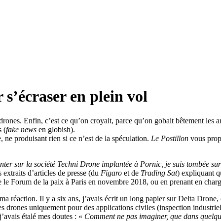
 s’écraser en plein vol
drones. Enfin, c’est ce qu’on croyait, parce qu’on gobait bêtement les a
 (
fake news
en globish).
, ne produisant rien si ce n’est de la spéculation.
Le Postillon
vous propo
er sur la société Techni Drone implantée à Pornic, je suis tombée sur 
 extraits d’articles de presse (du
Figaro
et de
Trading Sat
) expliquant q
e le Forum de la paix à Paris en novembre 2018, ou en prenant en charge 
ma réaction. Il y a six ans, j’avais écrit un long papier sur Delta Dron
es drones uniquement pour des applications civiles (inspection industriel
j’avais étalé mes doutes : «
Comment ne pas imaginer, que dans quelques