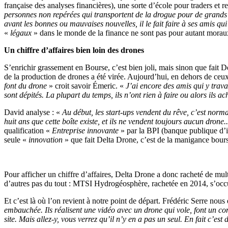
française des analyses financières), une sorte d’école pour traders et r
personnes non repérées qui transportent de la drogue pour de grands t
avant les bonnes ou mauvaises nouvelles, il le fait faire à ses amis qui 
«
légaux
» dans le monde de la finance ne sont pas pour autant morau
Un chiffre d’affaires bien loin des drones
S’enrichir grassement en Bourse, c’est bien joli, mais sinon que fait D
de la production de drones a été virée. Aujourd’hui, en dehors de ceux
font du drone
» croit savoir Émeric. «
J’ai encore des amis qui y travai
sont dépités. La plupart du temps, ils n’ont rien à faire ou alors ils 
David analyse : «
Au début, les start-ups vendent du rêve, c’est norma
huit ans que cette boîte existe, et ils ne vendent toujours aucun drone..
qualification «
Entreprise innovante
» par la BPI (banque publique d’in
seule «
innovation
» que fait Delta Drone, c’est de la manigance bours
Pour afficher un chiffre d’affaires, Delta Drone a donc racheté de mu
d’autres pas du tout : MTSI Hydrogéosphère, rachetée en 2014, s’occu
Et c’est là où l’on revient à notre point de départ. Frédéric Serre nous
embauchée. Ils réalisent une vidéo avec un drone qui vole, font un co
site. Mais allez-y, vous verrez qu’il n’y en a pas un seul. En fait c’est 