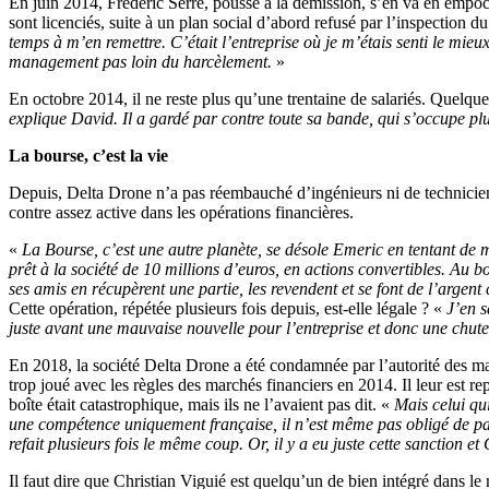
En juin 2014, Frédéric Serre, poussé à la démission, s’en va en empoch
sont licenciés, suite à un plan social d’abord refusé par l’inspection 
temps à m’en remettre. C’était l’entreprise où je m’étais senti le mieu
management pas loin du harcèlement.
»
En octobre 2014, il ne reste plus qu’une trentaine de salariés. Quelqu
explique David. Il a gardé par contre toute sa bande, qui s’occupe plu
La bourse, c’est la vie
Depuis, Delta Drone n’a pas réembauché d’ingénieurs ni de techniciens
contre assez active dans les opérations financières.
«
La Bourse, c’est une autre planète, se désole Emeric en tentant de m
prêt à la société de 10 millions d’euros, en actions convertibles. Au bo
ses amis en récupèrent une partie, les revendent et se font de l’argen
Cette opération, répétée plusieurs fois depuis, est-elle légale ? «
J’en s
juste avant une mauvaise nouvelle pour l’entreprise et donc une chut
En 2018, la société Delta Drone a été condamnée par l’autorité des 
trop joué avec les règles des marchés financiers en 2014. Il leur est re
boîte était catastrophique, mais ils ne l’avaient pas dit. «
Mais celui qu
une compétence uniquement française, il n’est même pas obligé de p
refait plusieurs fois le même coup. Or, il y a eu juste cette sanction et
Il faut dire que Christian Viguié est quelqu’un de bien intégré dans le