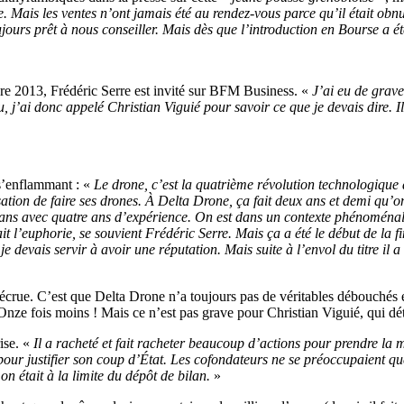
 Mais les ventes n’ont jamais été au rendez-vous parce qu’il était obnubi
ujours prêt à nous conseiller. Mais dès que l’introduction en Bourse a é
bre 2013, Frédéric Serre est invité sur BFM Business. «
J’ai eu de grave
, j’ai donc appelé Christian Viguié pour savoir ce que je devais dire. 
 s’enflammant : «
Le drone, c’est la quatrième révolution technologique 
isation de faire ses drones. À Delta Drone, ça fait deux ans et demi qu’o
ans avec quatre ans d’expérience. On est dans un contexte phénoménal
it l’euphorie, se souvient Frédéric Serre. Mais ça a été le début de la 
je devais servir à avoir une réputation. Mais suite à l’envol du titre il a
a décrue. C’est que Delta Drone n’a toujours pas de véritables débouch
 Onze fois moins ! Mais ce n’est pas grave pour Christian Viguié, qui dé
rise. «
Il a racheté et fait racheter beaucoup d’actions pour prendre la 
le pour justifier son coup d’État. Les cofondateurs ne se préoccupaient qu
on était à la limite du dépôt de bilan.
»