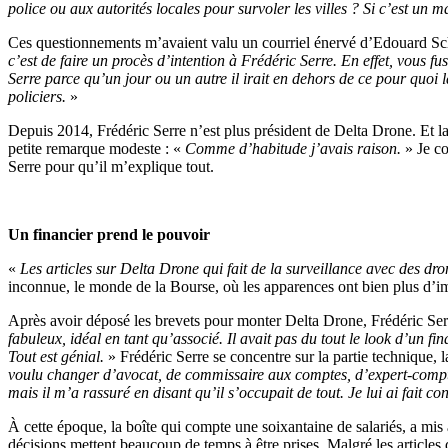
police ou aux autorités locales pour survoler les villes ? Si c’est un m
Ces questionnements m’avaient valu un courriel énervé d’Edouard Scho
c’est de faire un procès d’intention à Frédéric Serre. En effet, vous 
Serre parce qu’un jour ou un autre il irait en dehors de ce pour quoi l
policiers.
»
Depuis 2014, Frédéric Serre n’est plus président de Delta Drone. Et l
petite remarque modeste : «
Comme d’habitude j’avais raison.
» Je co
Serre pour qu’il m’explique tout.
Un financier prend le pouvoir
«
Les articles sur Delta Drone qui fait de la surveillance avec des dro
inconnue, le monde de la Bourse, où les apparences ont bien plus d’i
Après avoir déposé les brevets pour monter Delta Drone, Frédéric Serre
fabuleux, idéal en tant qu’associé. Il avait pas du tout le look d’un fin
Tout est génial.
» Frédéric Serre se concentre sur la partie technique, la
voulu changer d’avocat, de commissaire aux comptes, d’expert-comptabl
mais il m’a rassuré en disant qu’il s’occupait de tout. Je lui ai fait co
À cette époque, la boîte qui compte une soixantaine de salariés, a mi
décisions mettent beaucoup de temps à être prises. Malgré les articles