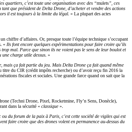
s quartiers, c’est toute une organisation avec des “
mulets
”, ces
n tant que président de Delta Drone, d’acheter et vendre des actions
rs il est toujours à la limite du légal.
» La plupart des actes
 un chiffre d’affaires. Or, presque toute l’équipe technique s’occupant
s. «
Ils font encore quelques expérimentations pour faire croire qu’ils
s trop mal. Parce que sinon ils ne voient pas le sens de leur boulot et
u une charge utile dessus.
»
ire, mais ça fait partie du jeu. Mais Delta Drone ça fait quand même
titre du CIR (crédit impôts recherche) ou d’avoir reçu fin 2016 la
érations fiscales et sociales. Une grande farce quand on sait que la
u drone (Techni Drone, Pixel, Rocketmine, Fly’n Sens, Donècle),
ant dans la sécurité «
classique
».
c ou du forum de la paix à Paris, c’est cette société de vigiles qui est
uvent faire croire que des drones volent en permanence au-dessus du