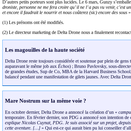
D’autres petits porteurs sont plus lucides. Le 6 mars, Gunzy s’emballe
droniste, personne ne me fera croire qu’ il ne l’ a pas vu venir, c’est u
et encore il faudrait le nourrir et nous coûterez (sic) encore des sous
»
(1) Les prénoms ont été modifiés.
(2) Le directeur marketing de Delta Drone nous a finalement recontact
Les magouilles de la haute société
Delta Drone reste toujours considérée et soutenue par plein de gens 
auparavant le même job aux
Échos
) ; Bruno Pavlovsky, sous-directe
de grandes études, Sup de Co, MBA de la Harvard Business School, Eco
balancé pendant une manifestation de gilets jaunes. Avec Delta Drone
Mare Nostrum sur la même voie ?
En octobre dernier, Delta Drone a annoncé la création d’un «
campus
temporaire. En février dernier, son PDG a annoncé son intention de 
explique Nicolas Cuynat, PDG. Je suis associé sur un projet, depuis un
cette aventure. […]
» Qui est-ce qui aurait bien pu lui conseiller d’