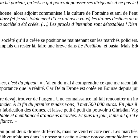
arché porteur, qu’est-ce qui pourrait pousser ses dirigeants à ne pas le f
ene, alors adjoint communiste à la culture de Fontaine et ami de l’ent
fustigez (et je suis totalement d’accord avec vous) les drones destinés 
a société a été créée. (…) Les procès d’intention sont détestables ! Rie
a société qu’il a créée se positionne maintenant sur les marchés policie
mptais en rester là, faire une brève dans
Le Postillon
, et basta. Mais E
nes, c’est du pipeau.
» J’ai eu du mal à comprendre ce que me racontait F
mportance que la réalité. Car Delta Drone est cotée en Bourse depuis j
 devait trouver de l’argent. Une connaissance lui fait rencontrer un in
ancier. À la fin du premier rendez-vous, il met 500 000 euros. En plus il 
 fabrication des drones, et laisse petit à petit du pouvoir à Christian Vi
e et a embauché d’anciens acolytes. Et puis un jour, il me dit qu’il éta
nfiance.
»
s au point deux drones différents, mais ne vend encore rien. Les marché
 dithyrambiques dans la presse sur cette «
jeune pousse grenobloise
», ma