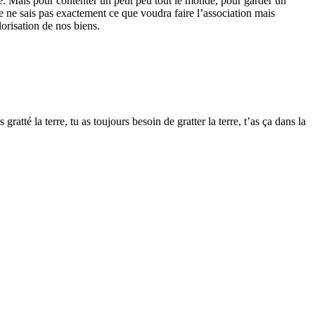
ntre. Mais pour contenter un petit peu tout le monde, pour garder un
Je ne sais pas exactement ce que voudra faire l’association mais
orisation de nos biens.
tté la terre, tu as toujours besoin de gratter la terre, t’as ça dans la