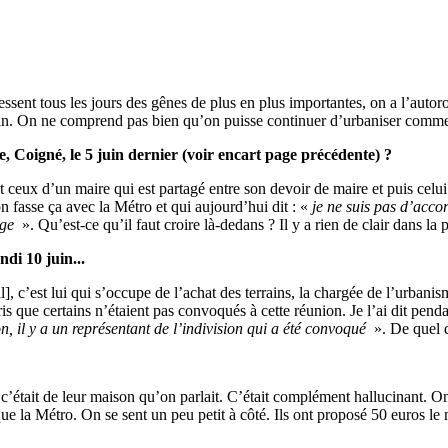
essent tous les jours des gênes de plus en plus importantes, on a l’autoro
atin. On ne comprend pas bien qu’on puisse continuer d’urbaniser comme
, Coigné, le 5 juin dernier (voir encart page précédente) ?
nt ceux d’un maire qui est partagé entre son devoir de maire et puis cel
on fasse ça avec la Métro et qui aujourd’hui dit : «
je ne suis pas d’acco
age
». Qu’est-ce qu’il faut croire là-dedans ? Il y a rien de clair dans la p
ndi 10 juin...
l], c’est lui qui s’occupe de l’achat des terrains, la chargée de l’urban
s que certains n’étaient pas convoqués à cette réunion. Je l’ai dit penda
n, il y a un représentant de l’indivision qui a été convoqué
». De quel d
c’était de leur maison qu’on parlait. C’était complément hallucinant. On ét
que la Métro. On se sent un peu petit à côté. Ils ont proposé 50 euros le 