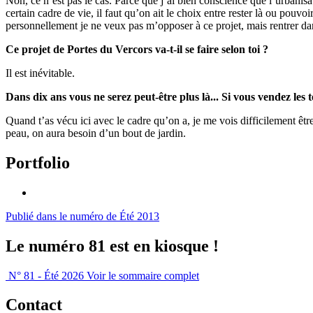
Non, ce n’est pas le cas. Parce que j’ai bien conscience que l’urbanisati
certain cadre de vie, il faut qu’on ait le choix entre rester là ou pou
personnellement je ne veux pas m’opposer à ce projet, mais rentrer da
Ce projet de Portes du Vercors va-t-il se faire selon toi ?
Il est inévitable.
Dans dix ans vous ne serez peut-être plus là... Si vous vendez les 
Quand t’as vécu ici avec le cadre qu’on a, je me vois difficilement être
peau, on aura besoin d’un bout de jardin.
Portfolio
Publié dans le numéro de Été 2013
Le numéro 81 est en kiosque !
N° 81 - Été 2026
Voir le sommaire complet
Contact