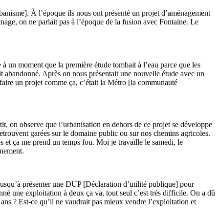
banisme]. À l’époque ils nous ont présenté un projet d’aménagement
age, on ne parlait pas à l’époque de la fusion avec Fontaine. Le
re à un moment que la première étude tombait à l’eau parce que les
était abandonné. Après on nous présentait une nouvelle étude avec un
 faire un projet comme ça, c’était la Métro [la communauté
petit, on observe que l’urbanisation en dehors de ce projet se développe
e retrouvent garées sur le domaine public ou sur nos chemins agricoles.
s et ça me prend un temps fou. Moi je travaille le samedi, le
nnement.
r jusqu’à présenter une DUP [Déclaration d’utilité publique] pour
né une exploitation à deux ça va, tout seul c’est très difficile. On a dû
 ans ? Est-ce qu’il ne vaudrait pas mieux vendre l’exploitation et