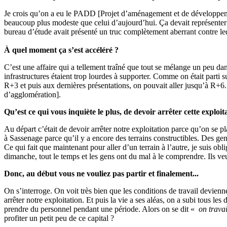
Je crois qu’on a eu le PADD [Projet d’aménagement et de développeme
beaucoup plus modeste que celui d’aujourd’hui. Ça devait représenter
bureau d’étude avait présenté un truc complètement aberrant contre le
À quel moment ça s’est accéléré ?
C’est une affaire qui a tellement traîné que tout se mélange un peu da
infrastructures étaient trop lourdes à supporter. Comme on était parti
R+3 et puis aux dernières présentations, on pouvait aller jusqu’à R+6
d’agglomération].
Qu’est ce qui vous inquiète le plus, de devoir arrêter cette explo
Au départ c’était de devoir arrêter notre exploitation parce qu’on se pl
à Sassenage parce qu’il y a encore des terrains constructibles. Des gen
Ce qui fait que maintenant pour aller d’un terrain à l’autre, je suis o
dimanche, tout le temps et les gens ont du mal à le comprendre. Ils v
Donc, au début vous ne vouliez pas partir et finalement...
On s’interroge. On voit très bien que les conditions de travail devienn
arrêter notre exploitation. Et puis la vie a ses aléas, on a subi tous l
prendre du personnel pendant une période. Alors on se dit «
on travai
profiter un petit peu de ce capital ?