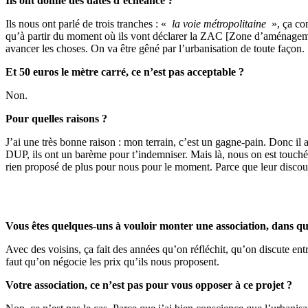
Ils ont donné des dates d’échéance ?
Ils nous ont parlé de trois tranches : «
la voie métropolitaine
», ça com
qu’à partir du moment où ils vont déclarer la ZAC [Zone d’aménagement co
avancer les choses. On va être gêné par l’urbanisation de toute façon.
Et 50 euros le mètre carré, ce n’est pas acceptable ?
Non.
Pour quelles raisons ?
J’ai une très bonne raison : mon terrain, c’est un gagne-pain. Donc il a
DUP, ils ont un barème pour t’indemniser. Mais là, nous on est touché
rien proposé de plus pour nous pour le moment. Parce que leur discou
Vous êtes quelques-uns à vouloir monter une association, dans qu
Avec des voisins, ça fait des années qu’on réfléchit, qu’on discute entr
faut qu’on négocie les prix qu’ils nous proposent.
Votre association, ce n’est pas pour vous opposer à ce projet ?