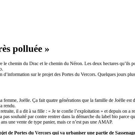
rès polluée »
tre le chemin du Drac et le chemin du Néron. Les deux hectares qu’ils po
o.
 d’information sur le projet des Portes du Vercors. Quelques jours plus ta
a femme, Joëlle. Ça fait quatre générations que la famille de Joëlle est 
 a rendu.
etraite, il a dit à sa fille : « Je te confie l’exploitation » et depuis on
n’a pas souhaité par contre rentrer dans la démarche du label bio parce 
ix ans une vente de type panier, mais ce n’est pas une AMAP.
rojet de Portes du Vercors qui va urbaniser une partie de Sassenag