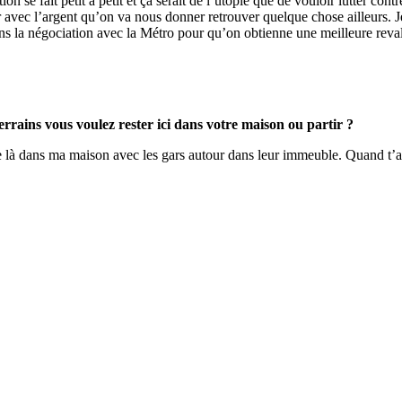
on se fait petit à petit et ça serait de l’utopie que de vouloir lutter co
voir avec l’argent qu’on va nous donner retrouver quelque chose ailleurs. 
ns la négociation avec la Métro pour qu’on obtienne une meilleure reval
terrains vous voulez rester ici dans votre maison ou partir ?
 là dans ma maison avec les gars autour dans leur immeuble. Quand t’as gra