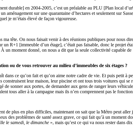
nt durable] en 2004-2005, c’est un préalable au PLU [Plan local d’ur
 un aménagement sur une quarantaine d’hectares et seulement sur Sassen
quel je m’étais élevé de façon vigoureuse.
ns ma tête. On nous faisait venir à des réunions publiques pour nous di
 sur un R+1 [immeuble d’un étage], c’était pas faisable, donc le projet 
. À un moment donné, on nous a dit que la seule collectivité capable de
itation ou de vous retrouver au milieu d’immeubles de six étages ?
aît dans ce qu’on fait et qu’on aime notre cadre de vie. Et puis petit à 
s construisent leur maison, leur piscine et ont tous trois voitures qui s
bligé de sonner aux portes, de demander aux gens de ranger leurs véhicule
eulent tous aller à la campagne mais ils n’en comprennent pas le fonctio
ent de plus en plus difficiles, maintenant on sait que la Métro peut alle
es deux des problèmes de santé assez grave, ce qui fait qu’à un moment don
lle le samedi, le dimanche
», mais qu’est ce qui va nous rester dans dix