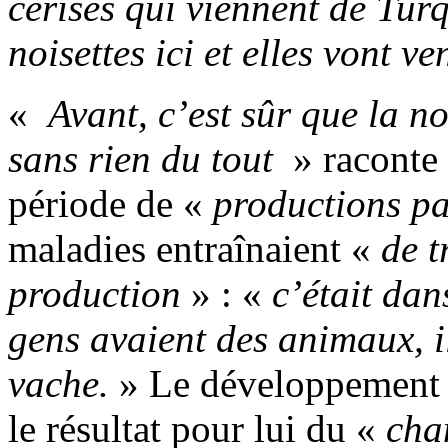
cerises qui viennent de Turq
noisettes ici et elles vont v
«
Avant, c’est sûr que la no
sans rien du tout
» raconte 
période de «
productions pas
maladies entraînaient «
de t
production
» : «
c’était dan
gens avaient des animaux, i
vache.
» Le dévelop­pement 
le résultat pour lui du «
cha