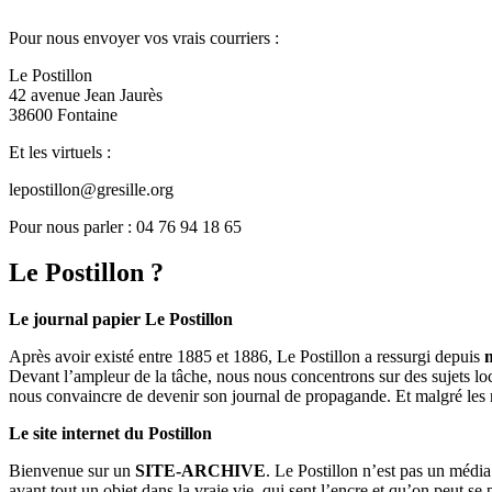
Pour nous envoyer vos vrais courriers :
Le Postillon
42 avenue Jean Jaurès
38600 Fontaine
Et les virtuels :
lepostillon@gresille.org
Pour nous parler : 04 76 94 18 65
Le Postillon ?
Le journal papier Le Postillon
Après avoir existé entre 1885 et 1886, Le Postillon a ressurgi depuis
Devant l’ampleur de la tâche, nous nous concentrons sur des sujets loc
nous convaincre de devenir son journal de propagande. Et malgré les 
Le site internet du Postillon
Bienvenue sur un
SITE-ARCHIVE
. Le Postillon n’est pas un médi
avant tout un objet dans la vraie vie, qui sent l’encre et qu’on peut se