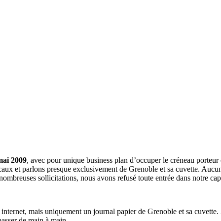
mai 2009
, avec pour unique business plan d’occuper le créneau porteur 
aux et parlons presque exclusivement de Grenoble et sa cuvette. Aucune 
nombreuses sollicitations, nous avons refusé toute entrée dans notre c
a internet, mais uniquement un journal papier de Grenoble et sa cuvette.
 passer de main à main.