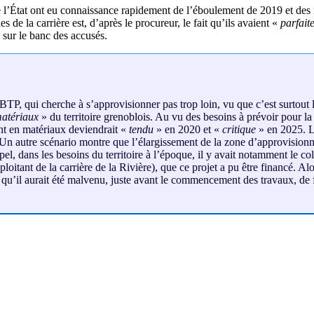
e l’État ont eu connaissance rapidement de l’éboulement de 2019 et des 
de la carrière est, d’après le procureur, le fait qu’ils avaient «
parfait
 sur le banc des accusés.
 BTP, qui cherche à s’approvisionner pas trop loin, vu que c’est surtout 
matériaux
» du territoire grenoblois. Au vu des besoins à prévoir pour la
nt en matériaux deviendrait «
tendu
» en 2020 et «
critique
» en 2025. L
5. Un autre scénario montre que l’élargissement de la zone d’approvision
ppel, dans les besoins du territoire à l’époque, il y avait notamment le c
oitant de la carrière de la Rivière), que ce projet a pu être financé. Al
qu’il aurait été malvenu, juste avant le commencement des travaux, de f