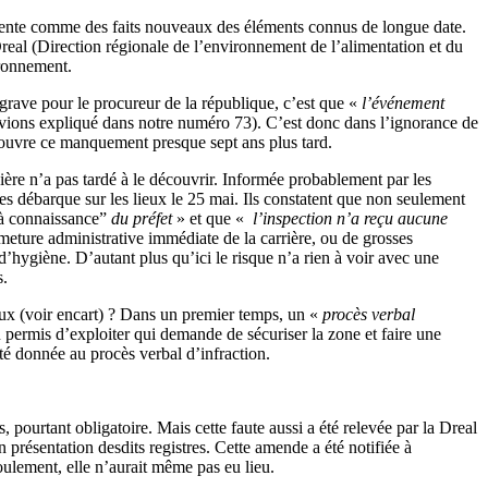
présente comme des faits nouveaux des éléments connus de longue date.
Dreal (Direction régionale de l’environnement de l’alimentation et du
ironnement.
ave pour le procureur de la république, c’est que «
l’événement
avions expliqué dans notre numéro 73). C’est donc dans l’ignorance de
découvre ce manquement presque sept ans plus tard.
nière n’a pas tardé à le découvrir. Informée probablement par les
ées débarque sur les lieux le 25 mai. Ils constatent que non seulement
 à connaissance”
du préfet
» et que «
l’inspection n’a reçu aucune
ture administrative immédiate de la carrière, ou de grosses
’hygiène. D’autant plus qu’ici le risque n’a rien à voir avec une
s.
caux (voir encart) ? Dans un premier temps, un «
procès verbal
 permis d’exploiter qui demande de sécuriser la zone et faire une
té donnée au procès verbal d’infraction.
pourtant obligatoire. Mais cette faute aussi a été relevée par la Dreal
présentation desdits registres. Cette amende a été notifiée à
boulement, elle n’aurait même pas eu lieu.