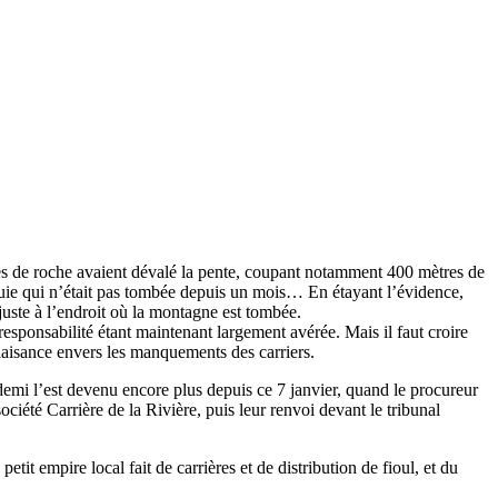
es de roche avaient dévalé la pente, coupant notamment 400 mètres de
uie qui n’était pas tombée depuis un mois… En étayant l’évidence,
 juste à l’endroit où la montagne est tombée.
r responsabilité étant maintenant largement avérée. Mais il faut croire
plaisance envers les manquements des carriers.
demi l’est devenu encore plus depuis ce 7 janvier, quand le procureur
iété Carrière de la Rivière, puis leur renvoi devant le tribunal
tit empire local fait de carrières et de distribution de fioul, et du