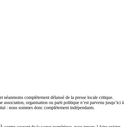
et néanmoins complètement délaissé de la presse locale critique.
association, organisation ou parti politique n’est parvenu jusqu’ici à
apital : nous sommes donc complètement indépendants.
 À contre-courant de la vague numérique, nous tenons à faire exister