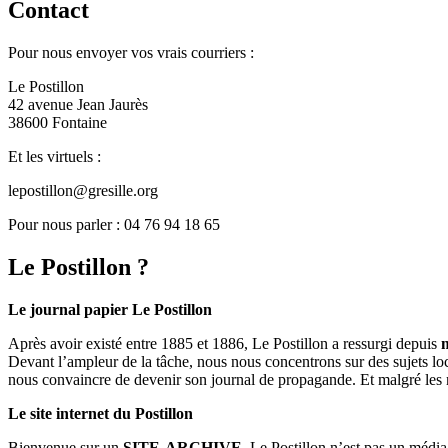
Contact
Pour nous envoyer vos vrais courriers :
Le Postillon
42 avenue Jean Jaurès
38600 Fontaine
Et les virtuels :
lepostillon@gresille.org
Pour nous parler : 04 76 94 18 65
Le Postillon ?
Le journal papier Le Postillon
Après avoir existé entre 1885 et 1886, Le Postillon a ressurgi depuis
Devant l’ampleur de la tâche, nous nous concentrons sur des sujets loc
nous convaincre de devenir son journal de propagande. Et malgré les 
Le site internet du Postillon
Bienvenue sur un
SITE-ARCHIVE
. Le Postillon n’est pas un médi