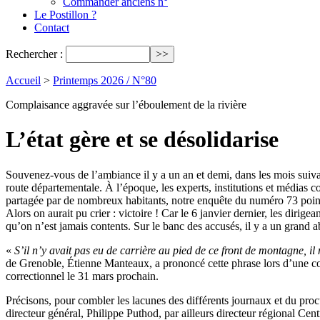
Commander anciens n°
Le Postillon ?
Contact
Rechercher :
Accueil
>
Printemps 2026 / N°80
Complaisance aggravée sur l’éboulement de la rivière
L’état gère et se désolidarise
Souvenez-vous de l’ambiance il y a un an et demi, dans les mois suiv
route départementale. À l’époque, les experts, institutions et médias c
partagée par de nombreux habitants, notre enquête du numéro 73 pointait
Alors on aurait pu crier : victoire ! Car le 6 janvier dernier, les dirig
qu’on n’est jamais contents. Sur le banc des accusés, il y a un grand a
«
S’il n’y avait pas eu de carrière au pied de ce front de montagne, i
de Grenoble, Étienne Manteaux, a prononcé cette phrase lors d’une conf
correctionnel le 31 mars prochain.
Précisons, pour combler les lacunes des différents journaux et du procur
directeur général, Philippe Puthod, par ailleurs directeur régional Cen