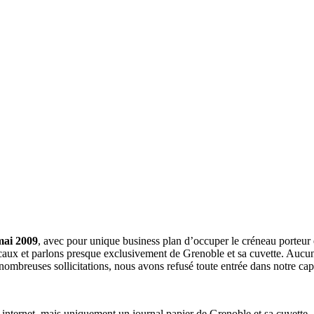
mai 2009
, avec pour unique business plan d’occuper le créneau porteur 
aux et parlons presque exclusivement de Grenoble et sa cuvette. Aucune 
nombreuses sollicitations, nous avons refusé toute entrée dans notre c
a internet, mais uniquement un journal papier de Grenoble et sa cuvette.