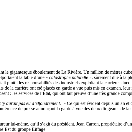
ant le gigantesque éboulement de La Rivière. Un million de mètres cub
olportaient la fable d’une «
catastrophe naturelle
», sûrement due à la pl
 plutôt les responsabilités des industriels exploitant la carrière située
eants de la carrière ont été placés en garde à vue puis mis en examen, leu
bsent : les services de l’État, qui ont fait preuve d’une très grande com
l n’y aurait pas eu d’effondrement.
» Ce qui est évident depuis un an et 
érence de presse annonçant la garde à vue des deux dirigeants de la soc
eur lui-même, qu’il s’agit du président, Jean Carron, propriétaire d’un pe
tre-Est du groupe Eiffage.