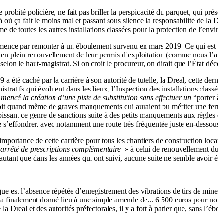
e probité policière, ne fait pas briller la perspicacité du parquet, qui 
où ça fait le moins mal et passant sous silence la responsabilité de la 
mme de toutes les autres installations classées pour la protection de l’env
nce par remonter à un éboulement survenu en mars 2019. Ce qui est gr
t en plein renouvellement de leur permis d’exploitation (comme nous l’
selon le haut-magistrat. Si on croit le procureur, on dirait que l’État 
 été caché par la carrière à son autorité de tutelle, la Dreal, cette der
tratifs qui évoluent dans les lieux, l’Inspection des installations class
mencé la création d’une piste de substitution sans effectuer un
“porter
it quand même de graves manquements qui auraient pu mériter une ferme
bissant ce genre de sanctions suite à des petits manquements aux règles d
e s’effondrer, avec notamment une route très fréquentée juste en-dessou
l’importance de cette carrière pour tous les chantiers de construction lo
arrêté de prescriptions complémentaire
» à celui de renouvellement du
utant que dans les années qui ont suivi, aucune suite ne semble avoir é
est l’absence répétée d’enregistrement des vibrations de tirs de mines, 
a finalement donné lieu à une simple amende de... 6 500 euros pour non 
a Dreal et des autorités préfectorales, il y a fort à parier que, sans l’é