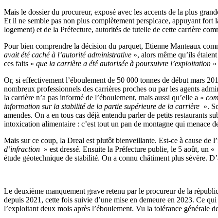
Mais le dossier du procureur, exposé avec les accents de la plus grand
Et il ne semble pas non plus complètement perspicace, appuyant fort là 
logement) et de la Préfecture, autorités de tutelle de cette carrière co
Pour bien comprendre la décision du parquet, Etienne Manteaux comme
avait été caché à l’autorité administrative
», alors même qu’ils étaien
ces faits «
que la carrière a été autorisée à poursuivre l’exploitation
» 
Or, si effectivement l’éboulement de 50 000 tonnes de début mars 2019 a
nombreux professionnels des carrières proches ou par les agents adminis
la carrière n’a pas informé de l’éboulement, mais aussi qu’elle a «
com
information sur la stabilité de la partie supérieure de la carrière
». So
amendes. On a en tous cas déjà entendu parler de petits restaurants su
intoxication alimentaire : c’est tout un pan de montagne qui menace d
Mais sur ce coup, la Dreal est plutôt bienveillante. Est-ce à cause de 
d’infraction
» est dressé. Ensuite la Préfecture publie, le 5 août, un «
étude géotechnique de stabilité. On a connu châtiment plus sévère. D’a
Le deuxième manquement grave retenu par le procureur de la république 
depuis 2021, cette fois suivie d’une mise en demeure en 2023. Ce qui 
l’exploitant deux mois après l’éboulement. Vu la tolérance générale de l