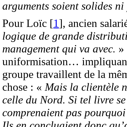
arguments soient solides ni 
Pour Loïc
[
1
]
, ancien salari
logique de grande distributi
management qui va avec.
» 
uniformisation… impliquant
groupe travaillent de la m
chose : «
Mais la clientèle 
celle du Nord. Si tel livre s
comprenaient pas pourquoi i
Ils en concluaient donc qu’o