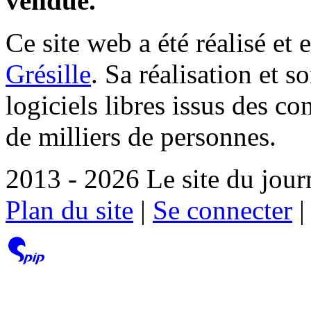
vendue.
Ce site web a été réalisé et 
Grésille
. Sa réalisation et 
logiciels libres issus des co
de milliers de personnes.
2013 - 2026 Le site du jour
Plan du site
|
Se connecter