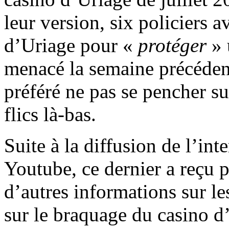
leur version, six policiers a
d’Uriage pour «
protéger
» 
menacé la semaine précédent
préféré ne pas se pencher su
flics là-bas.
Suite à la diffusion de l’in
Youtube, ce dernier a reçu 
d’autres informations sur l
sur le braquage du casino 