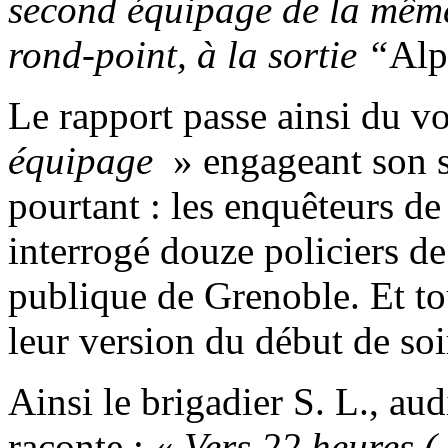
second équipage de la même 
rond-point, à la sortie “
Alp
Le rapport passe ainsi du v
équipage
» engageant son s
pourtant : les enquêteurs d
interrogé douze policiers de
publique de Grenoble. Et to
leur version du début de soi
Ainsi le brigadier S. L., au
raconte : «
Vers 22 heures (…