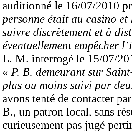
auditionné le 16/07/2010 pr
personne était au casino et l
suivre discrètement et à di
éventuellement empêcher l’
L. M. interrogé le 15/07/2
«
P. B. demeurant sur Sain
plus ou moins suivi par deu
avons tenté de contacter par
B., un patron local, sans ré
curieusement pas jugé perti