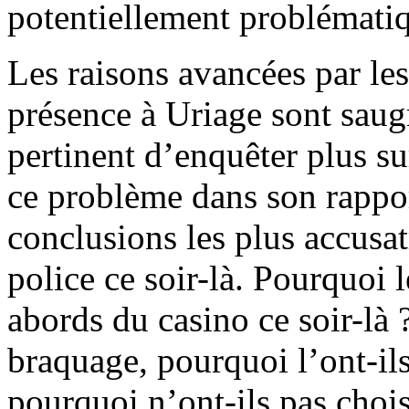
potentiellement problémati
Les raisons avancées par les
présence à Uriage sont saug
pertinent d’enquêter plus su
ce problème dans son rapport
conclusions les plus accusatr
police ce soir-là. Pourquoi l
abords du casino ce soir-là 
braquage, pourquoi l’ont‑ils 
pourquoi n’ont-ils pas chois