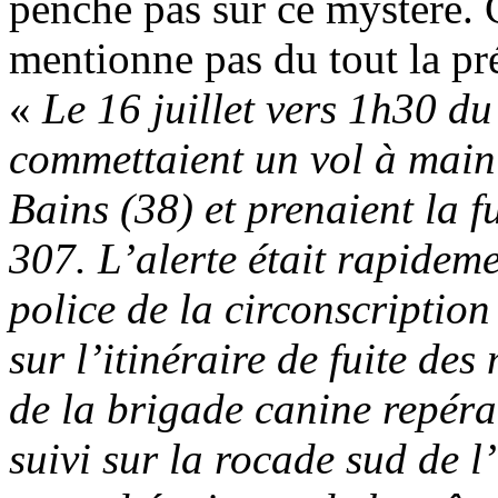
penche pas sur ce mystère. 
mentionne pas du tout la pré
«
Le 16 juillet vers 1h30 du
commettaient un vol à main
Bains (38) et prenaient la 
307. L’alerte était rapidem
police de la circonscriptio
sur l’itinéraire de fuite de
de la brigade canine repérai
suivi sur la rocade sud de 