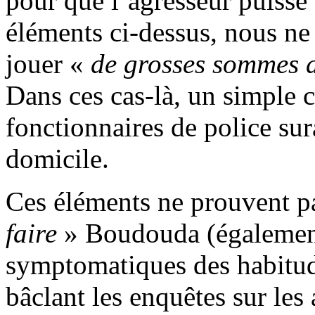
pour que l’agresseur puisse 
éléments ci-dessus, nous ne
jouer «
de grosses sommes 
Dans ces cas-là, un simple c
fonctionnaires de police s
domicile.
Ces éléments ne prouvent pa
faire
» Boudouda (également
symptomatiques des habitude
bâclant les enquêtes sur les