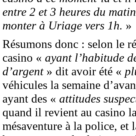
entre 2 et 3 heures du mati
monter à Uriage vers 1h.
»
Résumons donc : selon le réc
casino «
ayant l’habitude d
d’argent
» dit avoir été «
pl
véhicules la semaine d’avan
ayant des «
attitudes suspec
quand il revient au casino l
mésaventure à la police, et 